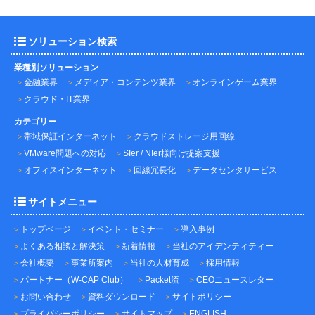
ソリューション検索
業種別ソリューション
金融業界
メディア・コンテンツ業界
オンラインゲーム業界
クラウド・IT業界
カテゴリー
帯域保証インターネット
クラウドストレージ用回線
VMware問題への対応
SIer / NIer様向け提案支援
オフィスインターネット
回線冗長化
データセンタサービス
サイトメニュー
トップページ
イベント・セミナー
導入事例
よくある相談と解決策
新着情報
当社のアイデンティティー
会社概要
事業所案内
当社の人材育成
採用情報
パートナー（W-CAP Club）
Packet流
CEOニュースレター
お問い合わせ
資料ダウンロード
サイトポリシー
プライバシーポリシー
サイトマップ
ENGLISH