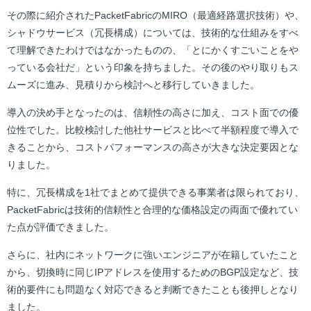
その際に紹介されたPacketFabricのMIRO（最適経路選択技術）や、
シャドウサービス（冗長構成）については、技術的な仕組みをすべ
て理解できたわけではなかったものの、「とにかくすごいことをや
っている会社だ」という印象を持ちました。その後のやり取りもス
ムーズに進み、見積りから検討へと移行していきました。
導入の決め手となったのは、信頼性の高さに加え、コスト面での優
位性でした。比較検討した他社サービスと比べて半額程度で導入で
きることから、コストパフォーマンスの高さが大きな決定要因とな
りました。
特に、冗長構成を1社でまとめて提供できる事業者は限られており、
PacketFabricは技術的信頼性と合理的な価格設定の両面で優れてい
た点が評価できました。
さらに、社内にネットワークに強いエンジニアが在籍していたこと
から、切換時に同じIPアドレスを使用するためのBGP設定など、技
術的要件にも問題なく対応できると判断できたことも後押しとなり
ました。