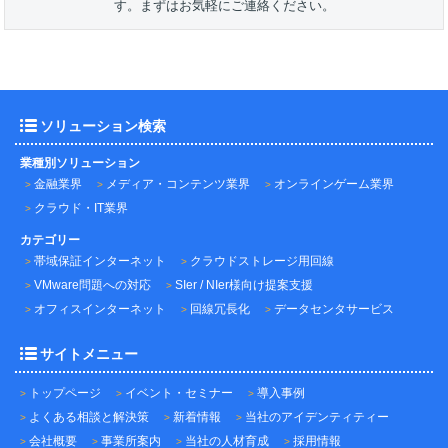
す。まずはお気軽にご連絡ください。
ソリューション検索
業種別ソリューション
金融業界
メディア・コンテンツ業界
オンラインゲーム業界
クラウド・IT業界
カテゴリー
帯域保証インターネット
クラウドストレージ用回線
VMware問題への対応
SIer / NIer様向け提案支援
オフィスインターネット
回線冗長化
データセンタサービス
サイトメニュー
トップページ
イベント・セミナー
導入事例
よくある相談と解決策
新着情報
当社のアイデンティティー
会社概要
事業所案内
当社の人材育成
採用情報