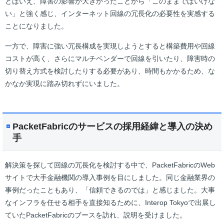
とはいえ、障害の影響が大きかったことから「このままではいけな
い」と強く感じ、インターネット回線の冗長化の必要性を実感する
ことになりました。
一方で、障害に強い冗長構成を実現しようとすると構築費用や回線
コストが高く、さらにマルチベンダーで回線を引いたり、障害時の
切り替え方式を検討したりする必要があり、時間もかかるため、な
かなか実現に踏み切れずにいました。
PacketFabricのサービスの採用経緯と導入の決め
手
解決策を探して回線の冗長化を検討する中で、PacketFabricのWeb
サイトで大手金融機関の導入事例を目にしました。同じ金融業界の
事例だったこともあり、「信頼できるのでは」と感じました。大事
なインフラを任せる相手を直接知るために、Interop Tokyoで出展し
ていたPacketFabricのブースを訪れ、説明を受けました。