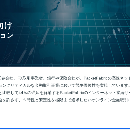
向け
ョン
券会社、FX取引事業者、銀行や保険会社が、PacketFabricの高速ネ
ョンクリティカルな金融取引事業において競争優位性を実現しています
比較して44％の遅延を解消するPacketFabricのインターネット接続
延を許さず、即時性と安定性を極限まで追求したいオンライン金融取引