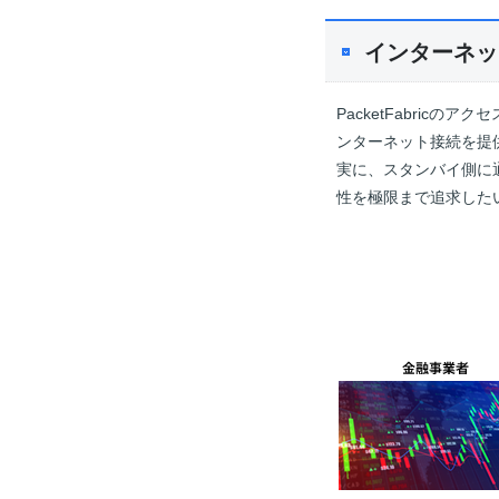
インターネッ
PacketFabri
ンターネット接続を提
実に、スタンバイ側に
性を極限まで追求した