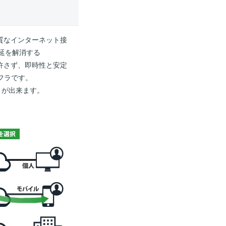
品質なインターネット接
延を解消する
を許さず、即時性と安定
フラです。
とが出来ます。