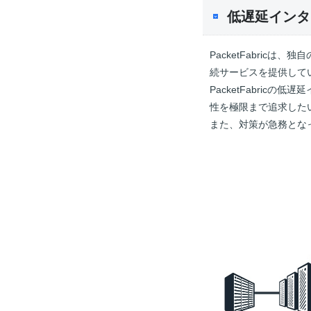
低遅延インタ
PacketFabri
続サービスを提供して
PacketFabri
性を極限まで追求した
また、対策が急務とな