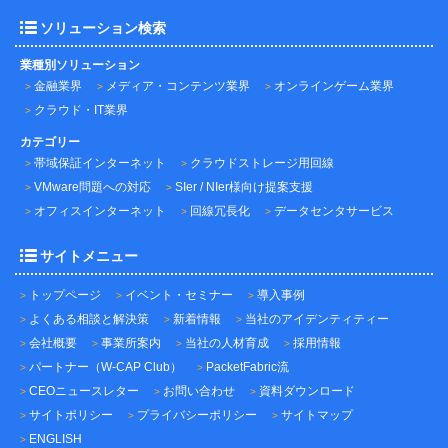
ソリューション検索
業種別ソリューション
金融業界
メディア・コンテンツ業界
オンラインゲーム業界
クラウド・IT業界
カテゴリー
帯域保証インターネット
クラウドストレージ用回線
VMware問題への対応
SIer / NIer様向け提案支援
オフィスインターネット
回線冗長化
データセンタサービス
サイトメニュー
トップページ
イベント・セミナー
導入事例
よくある相談と解決策
新着情報
当社のアイデンティティー
会社概要
事業所案内
当社の人材育成
採用情報
パートナー（W-CAP Club）
PacketFabric流
CEOニュースレター
お問い合わせ
資料ダウンロード
サイトポリシー
プライバシーポリシー
サイトマップ
ENGLISH