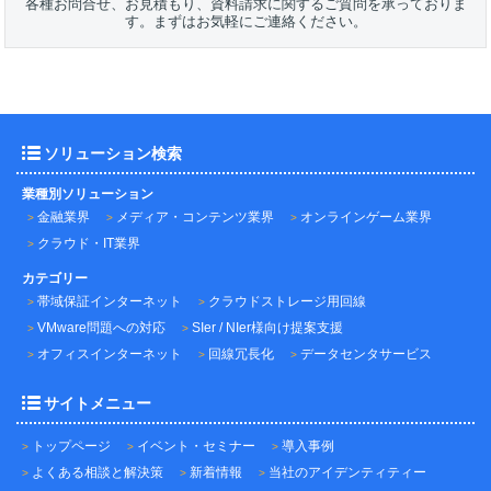
各種お問合せ、お見積もり、資料請求に関するご質問を承っておりま
す。まずはお気軽にご連絡ください。
ソリューション検索
業種別ソリューション
金融業界
メディア・コンテンツ業界
オンラインゲーム業界
クラウド・IT業界
カテゴリー
帯域保証インターネット
クラウドストレージ用回線
VMware問題への対応
SIer / NIer様向け提案支援
オフィスインターネット
回線冗長化
データセンタサービス
サイトメニュー
トップページ
イベント・セミナー
導入事例
よくある相談と解決策
新着情報
当社のアイデンティティー