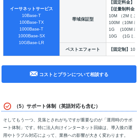
【固定料金】
3
イーサネットサービス
【従量制料金(9
10Base-T
10M （2Mミ
帯域保証型
100Base-TX
100M（10M
1000Base-T
1G (100M
1000Base-SX
10G (1Gミ
10GBase-LR
ベストエフォート
【固定制】
10
コストとプランについて相談する
（5）サポート体制（英語対応も含む）
そしてもう一つ、見落とされがちですが重要なのが「運用時のサポ
ート体制」です。特に法人向けインターネット回線は、導入後の運
用やトラブル対応によって、業務への影響が大きく変わります。