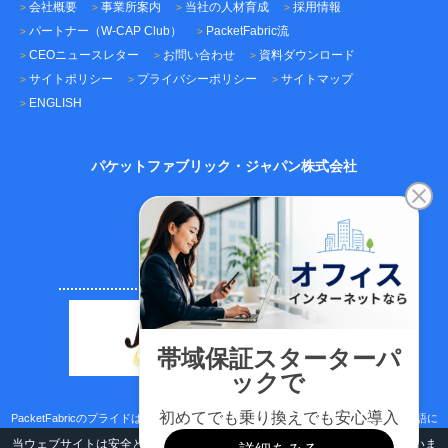
会社概要
事業所案内
当社の人材育成
採用情報
パートナー（W-CAP Club）
PacketFabric流
CEOニュースレター
お問い合わせ
資料ダウンロード
サイトポリシー
プライバシーポリシー
サイトマップ
ENGLISH
パケットファブリック・ジャパン株式会社
〒101-0045
東京都千代田区神田鍛冶町3-3-12
神田鍛冶町千歳ビル7F
TEL：03-5209-2222（代表）
FAX：03-5209-2221
PacketFabricのプライドはサポートのスピード、ICTネットワーク技術、日本語/英語に
取り組む真面目さです。
当ウェブサイトは安全と利便性向上のためにクッキー(Cookies)を使用していま