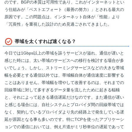
のです。BGPの本質は可用性であり、これがインターネットとい
う仕組みが「ベストエフォート（最善の努力）」とされる最大の
原因です。この問題点は、インターネット自体が「性能」より
「冗長性」を重視した設計のため見過ごされてきました。
帯域を太くすれば速くなる？
今日では1Gbps以上の帯域を謳うサービスが溢れ、通信が遅いと
感じた時には、太い帯域のサービスへの移行を検討する場合が多
いでしょう。しかし、ストリーミングサービスなどの大きな帯域
幅を必要とする通信以外では、帯域幅自体が通信速度に影響する
ことはありません。帯域幅を増やして改善するのは、それまでの
回線帯域に対して多すぎるデータ量を流したために起きる輻輳
と、それによって起きる通信遅延だけなのです。また通信が遅い
と感じる場合には、自社システムとプロバイダ間の回線帯域では
なく、契約しているプロバイダより先の経路上で発生している遅
延が原因となる事も多いのです。特にTCPを使ったアプリケーシ
ョンでの通信においては、例え片道がミリ秒単位の遅延であって