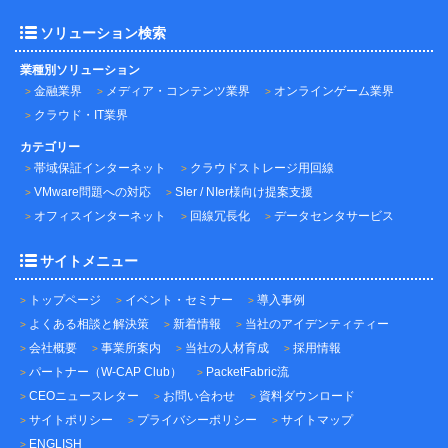
ソリューション検索
業種別ソリューション
金融業界
メディア・コンテンツ業界
オンラインゲーム業界
クラウド・IT業界
カテゴリー
帯域保証インターネット
クラウドストレージ用回線
VMware問題への対応
SIer / NIer様向け提案支援
オフィスインターネット
回線冗長化
データセンタサービス
サイトメニュー
トップページ
イベント・セミナー
導入事例
よくある相談と解決策
新着情報
当社のアイデンティティー
会社概要
事業所案内
当社の人材育成
採用情報
パートナー（W-CAP Club）
PacketFabric流
CEOニュースレター
お問い合わせ
資料ダウンロード
サイトポリシー
プライバシーポリシー
サイトマップ
ENGLISH