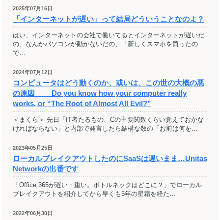
2025年07月16日
「インターネットが遅い」って結局どういうことなのよ？
はい、インターネットの会社で働いてるとインターネットが遅いだ
の、なんかパソコンが動かないだの、「新しくスマホを買ったの
で…
2024年07月12日
コンピュータはどう動くのか、或いは、この世の大概の悪
の原因 Do you know how your computer really
works, or “The Root of Almost All Evil?”
＜まくら＞ 先日「IT者たるもの、Cの主要関数くらい覚えておかな
ければならない」と内部で発言したら結構な数の「お前は何を…
2023年05月25日
ローカルブレイクアウトしたのにSaaSは遅いまま…Unitas
Networkの出番です
「Office 365が遅い・重い。ボトルネックはどこに？」でローカル
ブレイクアウトを紹介してから早くも5年の星霜を経た…
2022年06月30日