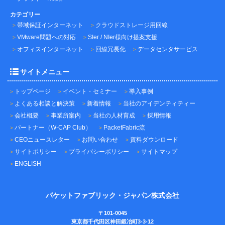
カテゴリー
帯域保証インターネット
クラウドストレージ用回線
VMware問題への対応
SIer / NIer様向け提案支援
オフィスインターネット
回線冗長化
データセンタサービス
サイトメニュー
トップページ
イベント・セミナー
導入事例
よくある相談と解決策
新着情報
当社のアイデンティティー
会社概要
事業所案内
当社の人材育成
採用情報
パートナー（W-CAP Club）
PacketFabric流
CEOニュースレター
お問い合わせ
資料ダウンロード
サイトポリシー
プライバシーポリシー
サイトマップ
ENGLISH
パケットファブリック・ジャパン株式会社
〒101-0045
東京都千代田区神田鍛冶町3-3-12