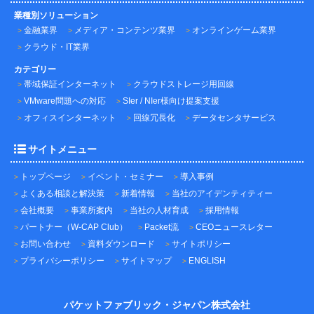
業種別ソリューション
金融業界
メディア・コンテンツ業界
オンラインゲーム業界
クラウド・IT業界
カテゴリー
帯域保証インターネット
クラウドストレージ用回線
VMware問題への対応
SIer / NIer様向け提案支援
オフィスインターネット
回線冗長化
データセンタサービス
サイトメニュー
トップページ
イベント・セミナー
導入事例
よくある相談と解決策
新着情報
当社のアイデンティティー
会社概要
事業所案内
当社の人材育成
採用情報
パートナー（W-CAP Club）
Packet流
CEOニュースレター
お問い合わせ
資料ダウンロード
サイトポリシー
プライバシーポリシー
サイトマップ
ENGLISH
パケットファブリック・ジャパン株式会社