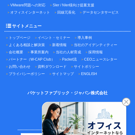
VMware問題への対応
SIer / NIer様向け提案支援
オフィスインターネット
回線冗長化
データセンタサービス
サイトメニュー
トップページ
イベント・セミナー
導入事例
よくある相談と解決策
新着情報
当社のアイデンティティー
会社概要
事業所案内
当社の人材育成
採用情報
パートナー（W-CAP Club）
Packet流
CEOニュースレター
お問い合わせ
資料ダウンロード
サイトポリシー
プライバシーポリシー
サイトマップ
ENGLISH
パケットファブリック・ジャパン株式会社
〒101-0045
東京都千代田区神田鍛冶町3-3-12
神田鍛冶町千歳ビル7F
TEL：03-5209-2222（代表）
FAX：03-5209-2221