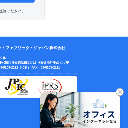
連絡ください。
ットファブリック・ジャパン株式会社
0045
千代田区神田鍛冶町3-3-12
神田鍛冶町千歳ビル7F
3-5209-2222（代表）
FAX：03-5209-2221