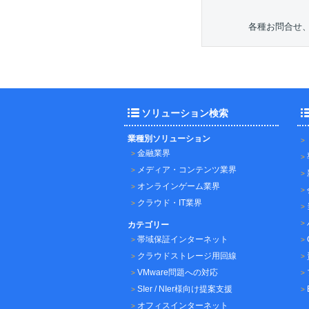
各種お問合せ
ソリューション検索
業種別ソリューション
金融業界
メディア・コンテンツ業界
オンラインゲーム業界
クラウド・IT業界
カテゴリー
帯域保証インターネット
クラウドストレージ用回線
VMware問題への対応
SIer / NIer様向け提案支援
オフィスインターネット