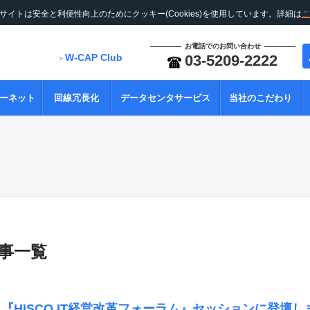
サイトは安全と利便性向上のためにクッキー(Cookies)を使用しています。詳細は
こ
お電話でのお問い合わせ
W-CAP Club
03-5209-2222
>
ーネット
回線冗長化
データセンタサービス
当社のこだわり
記事一覧
）『HISCO IT経営改革フォーラム』セッションに登壇し