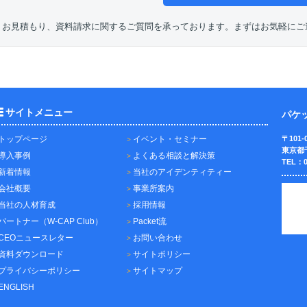
、お見積もり、資料請求に関するご質問を承っております。まずはお気軽にご
サイトメニュー
パケ
トップページ
イベント・セミナー
〒101-
東京都
導入事例
よくある相談と解決策
TEL：0
新着情報
当社のアイデンティティー
会社概要
事業所案内
当社の人材育成
採用情報
パートナー（W-CAP Club）
Packet流
CEOニュースレター
お問い合わせ
資料ダウンロード
サイトポリシー
プライバシーポリシー
サイトマップ
ENGLISH