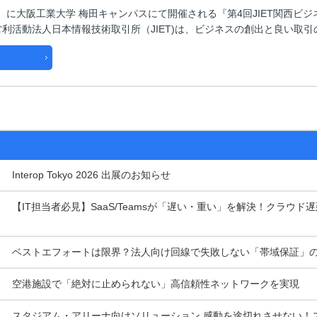
金）に大阪工業大学 梅田キャンパスにて開催される『第4回JIET関西ビ
営利活動法人日本情報技術取引所（JIET)は、ビジネスの創出と良い取
Interop Tokyo 2026 出展のお知らせ
【IT担当者必見】SaaS/Teamsが「遅い・重い」を解決！クラウド
ベストエフォートは限界？法人向け回線で失敗しない「帯域保証」
空港施設で「絶対に止められない」高信頼性ネットワークを実現
スタジアム・アリーナ向けソリューション 感動を途切れさせない！