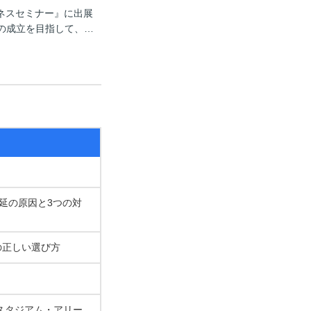
ジネスセミナー』に出展
引の成立を目指して、…
遅延の原因と3つの対
の正しい選び方
スタジアム・アリー