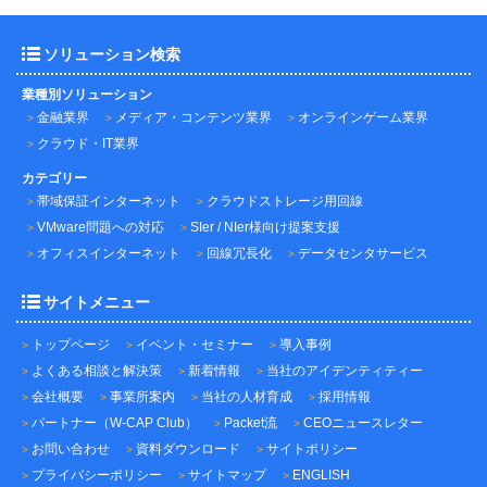
ソリューション検索
業種別ソリューション
金融業界
メディア・コンテンツ業界
オンラインゲーム業界
クラウド・IT業界
カテゴリー
帯域保証インターネット
クラウドストレージ用回線
VMware問題への対応
SIer / NIer様向け提案支援
オフィスインターネット
回線冗長化
データセンタサービス
サイトメニュー
トップページ
イベント・セミナー
導入事例
よくある相談と解決策
新着情報
当社のアイデンティティー
会社概要
事業所案内
当社の人材育成
採用情報
パートナー（W-CAP Club）
Packet流
CEOニュースレター
お問い合わせ
資料ダウンロード
サイトポリシー
プライバシーポリシー
サイトマップ
ENGLISH