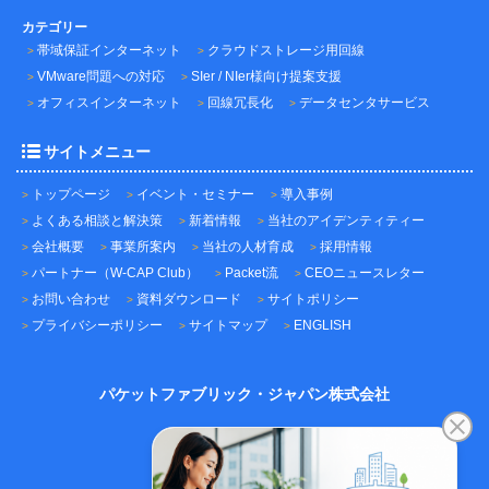
カテゴリー
帯域保証インターネット
クラウドストレージ用回線
VMware問題への対応
SIer / NIer様向け提案支援
オフィスインターネット
回線冗長化
データセンタサービス
サイトメニュー
トップページ
イベント・セミナー
導入事例
よくある相談と解決策
新着情報
当社のアイデンティティー
会社概要
事業所案内
当社の人材育成
採用情報
パートナー（W-CAP Club）
Packet流
CEOニュースレター
お問い合わせ
資料ダウンロード
サイトポリシー
プライバシーポリシー
サイトマップ
ENGLISH
パケットファブリック・ジャパン株式会社
〒101-0045
東京都千代田区神田鍛冶町3-3-12
神田鍛冶町千歳ビル7F
TEL：03-5209-2222（代表）