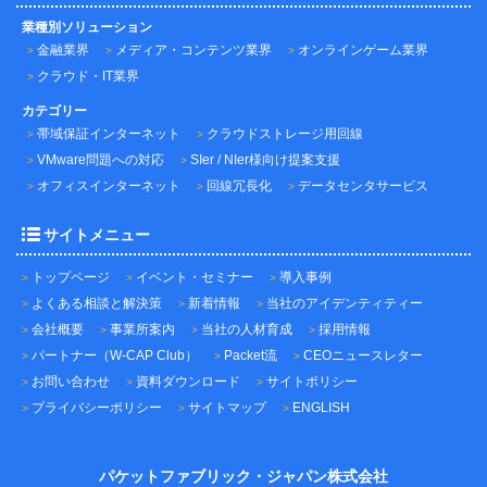
業種別ソリューション
金融業界
メディア・コンテンツ業界
オンラインゲーム業界
クラウド・IT業界
カテゴリー
帯域保証インターネット
クラウドストレージ用回線
VMware問題への対応
SIer / NIer様向け提案支援
オフィスインターネット
回線冗長化
データセンタサービス
サイトメニュー
トップページ
イベント・セミナー
導入事例
よくある相談と解決策
新着情報
当社のアイデンティティー
会社概要
事業所案内
当社の人材育成
採用情報
パートナー（W-CAP Club）
Packet流
CEOニュースレター
お問い合わせ
資料ダウンロード
サイトポリシー
プライバシーポリシー
サイトマップ
ENGLISH
パケットファブリック・ジャパン株式会社