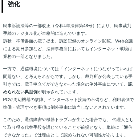
強化
民事訴訟法等の一部改正（令和4年法律第48号）により、民事裁判
手続のデジタル化が本格的に進んでいます。
訴状・準備書面の電子提出、訴訟記録のオンライン閲覧、Web会議
による期日参加など、法律事務所においてもインターネット環境は
業務の一部となりました。
一方で、通信環境については「インターネットにつながっていれば
問題ない」と考えられがちです。しかし、裁判所が公表している手
引きでは、電子申立てができなかった場合の例外事由について、
認
められない典型例
が明示されています。
PCや周辺機器の故障、インターネット接続の不備など、利用者側で
準備・管理すべき事項は例外事由に該当しないとされています。
このため、通信障害や機器トラブルが生じた場合でも、 代理人とし
て取り得る代替手段を講じていることが前提となり、単純に「通信
できなかった」では理由として認められない可能性があります。