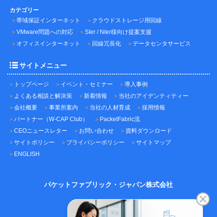
カテゴリー
帯域保証インターネット
クラウドストレージ用回線
VMware問題への対応
SIer / NIer様向け提案支援
オフィスインターネット
回線冗長化
データセンタサービス
サイトメニュー
トップページ
イベント・セミナー
導入事例
よくある相談と解決策
新着情報
当社のアイデンティティー
会社概要
事業所案内
当社の人材育成
採用情報
パートナー（W-CAP Club）
PacketFabric流
CEOニュースレター
お問い合わせ
資料ダウンロード
サイトポリシー
プライバシーポリシー
サイトマップ
ENGLISH
パケットファブリック・ジャパン株式会社
〒101-0045
東京都千代田区神田鍛冶町3-3-12