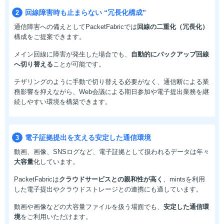
回線障害時も止まらない
“冗長化構成”
2
通信障害への備えとしてPacketFabricでは
回線の二重化（冗長化）
構成をご提案できます。
メイン回線に障害が発生した場合でも、
自動的にバックアップ回線
へ切り替える
ことが可能です。
テザリングのように手動で切り替える必要がなく、通信断による業
務影響を抑えながら、Web会議による期日参加や電子提出業務を継
続しやすい環境を構築できます。
電子証拠提出を支える
安定した通信環境
3
動画、画像、SNSログなど、電子証拠として扱われるデータは年々
大容量
化しています。
PacketFabricは
クラウドサービスとの親和性が高く
、mintsを利用
した電子提出やクラウドストレージとの連携にも適しています。
動画や画像などの大容量ファイルを扱う場面でも、
安定した通信環
境
をご利用いただけます。