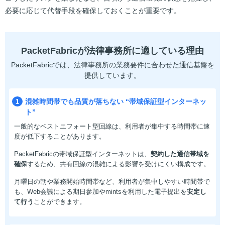
必要に応じて代替手段を確保しておくことが重要です。
PacketFabricが法律事務所に適している理由
PacketFabricでは、法律事務所の業務要件に合わせた通信基盤を
提供しています。
混雑時間帯でも品質が落ちない
“帯域保証型インターネッ
1
ト”
一般的なベストエフォート型回線は、利用者が集中する時間帯に速
度が低下することがあります。
PacketFabricの帯域保証型インターネットは、
契約した通信帯域を
確保
するため、共有回線の混雑による影響を受けにくい構成です。
月曜日の朝や業務開始時間帯など、利用者が集中しやすい時間帯で
も、Web会議による期日参加やmintsを利用した電子提出を
安定し
て行う
ことができます。