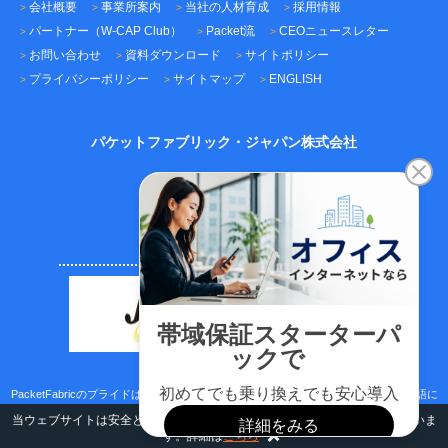
会社概要
事業所案内
当社の人材育成
採用情報
パートナー（W-CAP Club）
Packet流
CEOニュースレター
お問い合わせ
資料ダウンロード
サイトポリシー
プライバシーポリシー
サイトマップ
ENGLISH
パケットファブリック・ジャパン株式会社
〒101-0045
東京都千代田区神田鍛冶町3-3-12
神田鍛冶町千歳ビル7F
TEL：03-5209-2222（代表）
FAX：03-5209-2221
PacketFabricのプライドはサポートのスピード、ICTネットワーク技術、日本語/英語に
取り組む真面目さです。
当ウェブサイトは安全と利便性向上のためにクッキー(Cookies)を使用していま
す。詳細は
こちら
Copyright © 2022 PacketFabric. All rights reserved