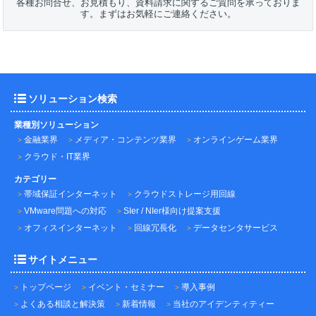
各種お問合せ、お見積もり、資料請求に関するご質問を承っておりま
す。まずはお気軽にご連絡ください。
ソリューション検索
業種別ソリューション
金融業界
メディア・コンテンツ業界
オンラインゲーム業界
クラウド・IT業界
カテゴリー
帯域保証インターネット
クラウドストレージ用回線
VMware問題への対応
SIer / NIer様向け提案支援
オフィスインターネット
回線冗長化
データセンタサービス
サイトメニュー
トップページ
イベント・セミナー
導入事例
よくある相談と解決策
新着情報
当社のアイデンティティー