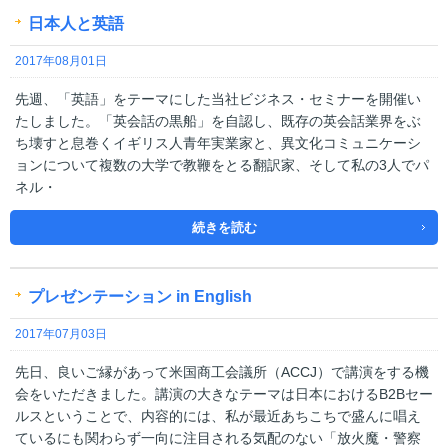
日本人と英語
2017年08月01日
先週、「英語」をテーマにした当社ビジネス・セミナーを開催い
たしました。「英会話の黒船」を自認し、既存の英会話業界をぶ
ち壊すと息巻くイギリス人青年実業家と、異文化コミュニケーシ
ョンについて複数の大学で教鞭をとる翻訳家、そして私の3人でパ
ネル・
続きを読む
プレゼンテーション in English
2017年07月03日
先日、良いご縁があって米国商工会議所（ACCJ）で講演をする機
会をいただきました。講演の大きなテーマは日本におけるB2Bセー
ルスということで、内容的には、私が最近あちこちで盛んに唱え
ているにも関わらず一向に注目される気配のない「放火魔・警察