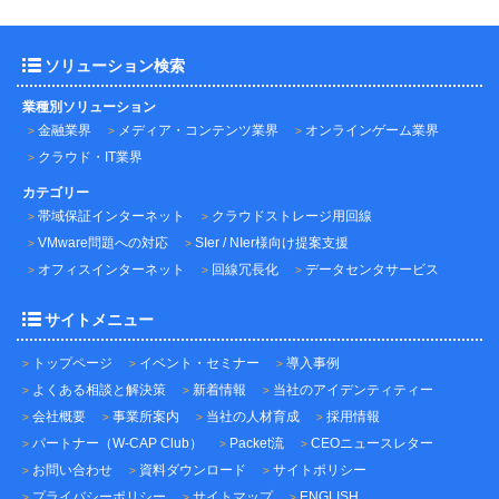
ソリューション検索
業種別ソリューション
金融業界
メディア・コンテンツ業界
オンラインゲーム業界
クラウド・IT業界
カテゴリー
帯域保証インターネット
クラウドストレージ用回線
VMware問題への対応
SIer / NIer様向け提案支援
オフィスインターネット
回線冗長化
データセンタサービス
サイトメニュー
トップページ
イベント・セミナー
導入事例
よくある相談と解決策
新着情報
当社のアイデンティティー
会社概要
事業所案内
当社の人材育成
採用情報
パートナー（W-CAP Club）
Packet流
CEOニュースレター
お問い合わせ
資料ダウンロード
サイトポリシー
プライバシーポリシー
サイトマップ
ENGLISH