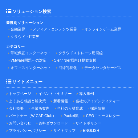
ソリューション検索
業種別ソリューション
金融業界
メディア・コンテンツ業界
オンラインゲーム業界
クラウド・IT業界
カテゴリー
帯域保証インターネット
クラウドストレージ用回線
VMware問題への対応
SIer / NIer様向け提案支援
オフィスインターネット
回線冗長化
データセンタサービス
サイトメニュー
トップページ
イベント・セミナー
導入事例
よくある相談と解決策
新着情報
当社のアイデンティティー
会社概要
事業所案内
当社の人材育成
採用情報
パートナー（W-CAP Club）
Packet流
CEOニュースレター
お問い合わせ
資料ダウンロード
サイトポリシー
プライバシーポリシー
サイトマップ
ENGLISH