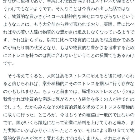
かなかに複雑であり、単純に利便性が高まればストレスが減るとい
うわけでもないようです。そんなことは今言われ出した話ではな
く、物質的な豊かさがイコール精神的な幸せにつながらないという
ようなことは、もう大分前から巷で言われており、実際、昔に比べ
れば今の若い人達は物質的な豊かさは追及しなくなっているようで
す。それは計らずも、以前に比べて物質的にはある程度豊かである
のが当たり前の状況となり、もはや物質的な豊かさを追求するため
にストレスを持つのは割に合わないということの反面でもあるわけ
です。
そう考えてくると、人間はあるストレスに耐えると後に報いられ
ると信じられれば、案外積極的にそのストレスを掴みに行く存在な
のかもしれません。ちょっと前までは、職場のストレスというのは
我慢すれば物質的な満足に繋がるという確信を多くの人が持てたの
でしょう。だからみんなその物質的満足を求めてストレスを積極的
に取りに行った。ところが、今はもうその確信は一般的ではないの
です。国がいくら躍起になって企業に給料を上げてくれと頼み、ま
た実際にいかばかりか上がったところで、それにより取り立てて物
質的な豊かさが大きく変わるわけではありません。それにそもそ