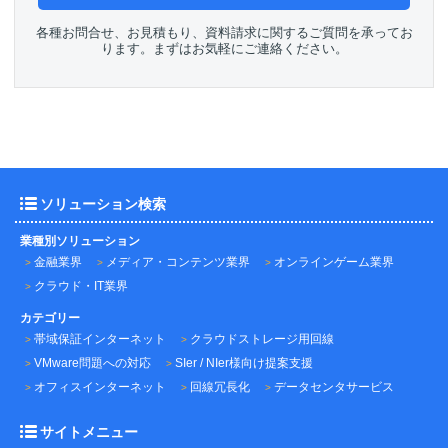
各種お問合せ、お見積もり、資料請求に関するご質問を承ってお
ります。まずはお気軽にご連絡ください。
ソリューション検索
業種別ソリューション
金融業界
メディア・コンテンツ業界
オンラインゲーム業界
クラウド・IT業界
カテゴリー
帯域保証インターネット
クラウドストレージ用回線
VMware問題への対応
SIer / NIer様向け提案支援
オフィスインターネット
回線冗長化
データセンタサービス
サイトメニュー