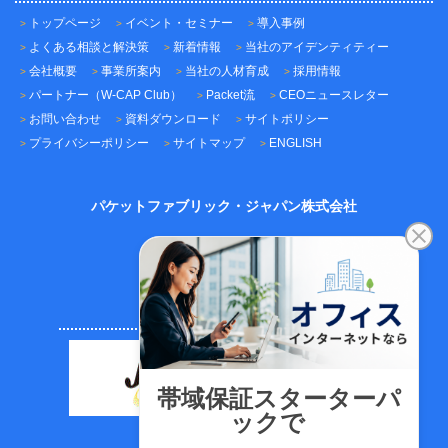
トップページ
イベント・セミナー
導入事例
よくある相談と解決策
新着情報
当社のアイデンティティー
会社概要
事業所案内
当社の人材育成
採用情報
パートナー（W-CAP Club）
Packet流
CEOニュースレター
お問い合わせ
資料ダウンロード
サイトポリシー
プライバシーポリシー
サイトマップ
ENGLISH
パケットファブリック・ジャパン株式会社
〒101-0045
東京都千代田区神田鍛冶町3-3-12
神田鍛冶町千歳ビル7F
TEL：03-5209-2222（代表）
FAX：03-5209-2221