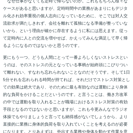
なぜ仕事がなくても定時で帰らないのか。これももちろん様々な
ケースがあると思いますが、定時時間中の業務があまりにもデジタ
ル化され効率重視の個人志向になっているために、そこでは対人交
流欲求が満たしきれず、会社を離れて孤独になる準備が整っていな
いから、という理由が確かに存在するように私には思えます。従っ
て定時内に人との交流を増やせば、かえってみんな満足して早く帰
るようになるのではないかと思うのです。
更にもう一つ、どうも人間にとって一番よろしくないストレスとい
うのは、そのストレスの元となっている事柄が始終頭にこびりつい
て離れない、すなわち忘れられないことなのだそうです。そして1日
5分それを忘れられる時間が持てれば、それだけでストレス対策とし
ての効果は絶大であり、そのために最も有効なのは運動により身体
的な負荷をかけることだというのです。と言うことは、働き方改革
の中では運動を取り入れることが職場におけるストレス対策の有効
手段となるのではないかと思いますが、これも今更みんなでラジオ
体操でもやりましょうと言っても納得感がないでしょうから、より
直接的に業務に身体的負荷を取り入れていくことを考えるのが必要
になります。とりあえずは、外出する業務や身体を動かす作業を意