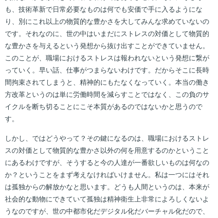
も、技術革新で日常必要なものは何でも安価で手に入るようにな
り、別にこれ以上の物質的な豊かさを大してみんな求めていないの
です。それなのに、世の中はいまだにストレスの対価として物質的
な豊かさを与えるという発想から抜け出すことができていません。
このことが、職場におけるストレスは報われないという発想に繋が
っていく。早い話、仕事がつまらないわけです。だからそこに長時
間拘束されてしまうと、精神的にもたなくなっていく。本当の働き
方改革というのは単に労働時間を減らすことではなく、この負のサ
イクルを断ち切ることにこそ本質があるのではないかと思うので
す。
しかし、ではどうやって？その鍵になるのは、職場におけるストレ
スの対価として物質的な豊かさ以外の何を用意するのかということ
にあるわけですが、そうすると今の人達が一番欲しいものは何なの
か？ということをまず考えなければいけません。私は一つにはそれ
は孤独からの解放かなと思います。どうも人間というのは、本来が
社会的な動物にできていて孤独は精神衛生上非常によろしくないよ
うなのですが、世の中都市化だデジタル化だバーチャル化だので、