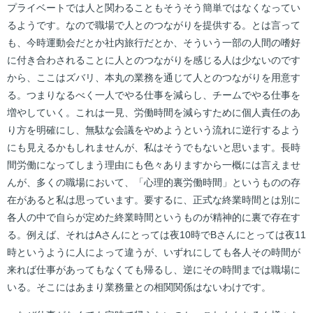
プライベートでは人と関わることもそうそう簡単ではなくなってい
るようです。なので職場で人とのつながりを提供する。とは言って
も、今時運動会だとか社内旅行だとか、そういう一部の人間の嗜好
に付き合わされることに人とのつながりを感じる人は少ないのです
から、ここはズバリ、本丸の業務を通じて人とのつながりを用意す
る。つまりなるべく一人でやる仕事を減らし、チームでやる仕事を
増やしていく。これは一見、労働時間を減らすために個人責任のあ
り方を明確にし、無駄な会議をやめようという流れに逆行するよう
にも見えるかもしれませんが、私はそうでもないと思います。長時
間労働になってしまう理由にも色々ありますから一概には言えませ
んが、多くの職場において、「心理的裏労働時間」というものの存
在があると私は思っています。要するに、正式な終業時間とは別に
各人の中で自らが定めた終業時間というものが精神的に裏で存在す
る。例えば、それはAさんにとっては夜10時でBさんにとっては夜11
時というように人によって違うが、いずれにしても各人その時間が
来れば仕事があってもなくても帰るし、逆にその時間までは職場に
いる。そこにはあまり業務量との相関関係はないわけです。