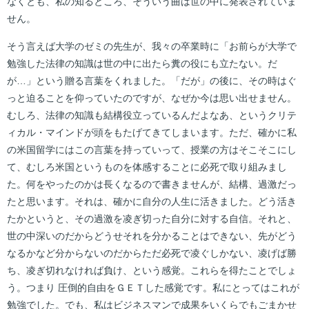
なくとも、私の知るところ、そういう曲は世の中に発表されていま
せん。
そう言えば大学のゼミの先生が、我々の卒業時に「お前らが大学で
勉強した法律の知識は世の中に出たら糞の役にも立たない。だ
が…」という贈る言葉をくれました。「だが」の後に、その時はぐ
っと迫ることを仰っていたのですが、なぜか今は思い出せません。
むしろ、法律の知識も結構役立っているんだよなあ、というクリテ
ィカル・マインドが頭をもたげてきてしまいます。ただ、確かに私
の米国留学にはこの言葉を持っていって、授業の方はそこそこにし
て、むしろ米国というものを体感することに必死で取り組みまし
た。何をやったのかは長くなるので書きませんが、結構、過激だっ
たと思います。それは、確かに自分の人生に活きました。どう活き
たかというと、その過激を凌ぎ切った自分に対する自信。それと、
世の中深いのだからどうせそれを分かることはできない、先がどう
なるかなど分からないのだからただ必死で凌ぐしかない、凌げば勝
ち、凌ぎ切れなければ負け、という感覚。これらを得たことでしょ
う。つまり 圧倒的自由をＧＥＴした感覚です。私にとってはこれが
勉強でした。でも、私はビジネスマンで成果をいくらでもごまかせ