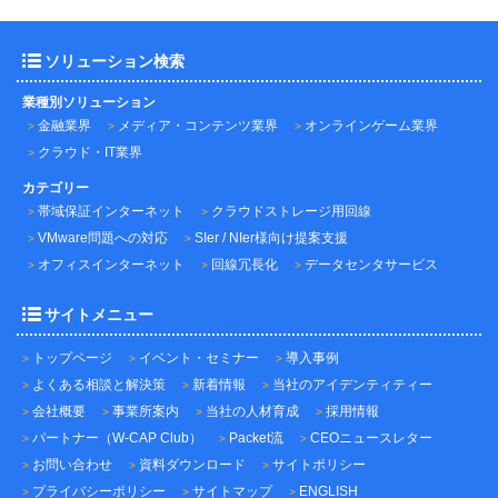
ソリューション検索
業種別ソリューション
金融業界
メディア・コンテンツ業界
オンラインゲーム業界
クラウド・IT業界
カテゴリー
帯域保証インターネット
クラウドストレージ用回線
VMware問題への対応
SIer / NIer様向け提案支援
オフィスインターネット
回線冗長化
データセンタサービス
サイトメニュー
トップページ
イベント・セミナー
導入事例
よくある相談と解決策
新着情報
当社のアイデンティティー
会社概要
事業所案内
当社の人材育成
採用情報
パートナー（W-CAP Club）
Packet流
CEOニュースレター
お問い合わせ
資料ダウンロード
サイトポリシー
プライバシーポリシー
サイトマップ
ENGLISH