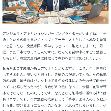
アンジェラ・アキというシンガーソングライターがいますね。「手
紙」という名曲を書いてトップ・アーティストとしての地位を驀進
中と思ったら、突然米国に留学するといって消えてしまった。最
近、また日本でやってるんですね。なんでも留学中にすごく勉強し
たらしい。教室の最前列に陣取って教師を質問攻めにしたとか。
私も米国留学経験があるのでよく分かりますが、これ、そう簡単に
はできません。凄いなと思うし、尊敬の念が湧いてくる。その猛勉
強の結果、留学前はパレット上で５色を必死に組み合わせて曲を作
っていた感じだったのが、５色が５０色になって、余裕、創造が苦
痛ではなくなったのだそうです。なんとなく納得感に溢れる話では
あります。でも、その勉強の成果として「手紙」より人の心を動か
せる曲が書けるようになったのかなあ、と思ってしまいました。少