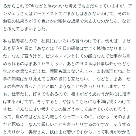
るからこれでOKなどと浮わついた考えでもまだやっていますが、ア
ンジェラさんはアーティストでごまかしはきかないわけで、その５
勉強の結果５が５０色とかの曖昧な成果で大丈夫なのかなあ、など
と考えてしまいました。
私も指導者なので、社員にはいろいろ言うわけです。例えば、まだ
若き新入社員に「あなたは『今日の研修はすごく勉強になりまし
た』なんて言うけど、ビジネスマンとしての能力なんて仕事から高
められるのはまあ１０％くらい。あとの９０％は仕事以外からどう
学ぶか次第なんだよね。新聞も読まないんじゃ、まあ無理だね。仕
事の知識ばかり覚えても糞の役にも立たない。」などと、まあ、ゼ
ミの先生が言ったことと似たようなことを言ったりもします。で
も、仕事だし、好きでもあるので、相手がどう思おうが熱心に指導
はするわけです。そうすると、やはりこちらにも不満は湧くわけで
すね。そんなに甘い考えでこの後どうやって生きていくのだろう、
って。世の中はどんどん厳しくなっていくのに。だから「そのまま
だと死ぬよ」なんて厳しいことも言ったりするのですが、そうする
と周りから「奥野さん、奴はまだ若いですから」って制御がかかる