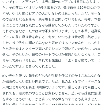
いいです。」と言ったら、本当に朝一のピアノの1番目になりまし
た。その前にバイオリンが9名出るので、登壇自体は10番目なので
すが、やはり前にピアノの人がいないのは良かった。ただ、朝一な
ので会場となるお店も、展示場もまだ開いていません。毎年、本番
前にここで人目を気にしながら練習してから入っていたのですが、
それができなかったのはやや不安が残ります。そして本番、超高級
ピアノの前に座り音を出すと、何か、いつもより音が高い気がしま
した。後で先生に聞いてみないと定かではありませんが、もしかし
たら左手を１オクターブ高いポジションで弾いていたのかもしれま
せん。そのせいか、最後のパートでなぜか鍵盤が足りなくなり、ご
まかして終わりました。それでも先生は、「よく音が出ていて、よ
かったですよ」と言ってくれました。
恐い先生と優しい先生のどちらが生徒を伸ばすのか？これはなかな
か結論の出ない難しい問題です。ただ、私のようなマイ・ペースな
人間はどちらでもあまり関係ないようです。厳しくされても優しく
されても、結局私のやることは変わりません。恐いから殊更に無理
をすることもないし、かと言ってやる気を出すこともありません。
反対に優しくされたからと言ってやる気が出るわけでも、ダレるわ