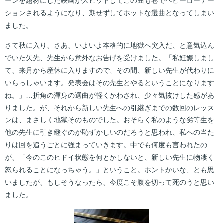
ーンを題材にした映画が大ヒットしてこの曲も巷でヘビーローテー
ションされるようになり、期せずしてホットな選曲となってしまい
ました。
さて秋に入り、さあ、いよいよ本格的に地獄へ突入だ、と意気込ん
でいた矢先、先生から意外なお告げを受けました。「私妊娠しまし
て、来月から産休に入りますので、その間、新しい先生が代わりに
いらっしゃいます。発表会はその先生とやるということになります
ね。」…折角の渾身の選曲が軽くかわされ、少々気抜けした感があ
りました。が、それから新しい先生への引継ぎまでの数回のレッス
ンは、まさしく地獄そのものでした。おそらく私のような劣等生を
他の先生に引き継ぐのが恥ずかしいのだろうと思われ、私への当た
りは回を追うごとに強まっていきます。中でも何度も言われたの
が、「今のこのヒドイ状態を何とかしないと、新しい先生に物凄く
怒られることになっちゃう。」ということ。ホントかいな、とも思
いましたが、もしそうなったら、今度こそ腹を切って死のうと思い
ました。