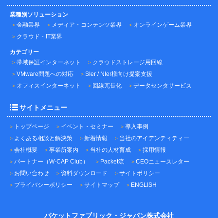
業種別ソリューション
金融業界
メディア・コンテンツ業界
オンラインゲーム業界
クラウド・IT業界
カテゴリー
帯域保証インターネット
クラウドストレージ用回線
VMware問題への対応
SIer / NIer様向け提案支援
オフィスインターネット
回線冗長化
データセンタサービス
サイトメニュー
トップページ
イベント・セミナー
導入事例
よくある相談と解決策
新着情報
当社のアイデンティティー
会社概要
事業所案内
当社の人材育成
採用情報
パートナー（W-CAP Club）
Packet流
CEOニュースレター
お問い合わせ
資料ダウンロード
サイトポリシー
プライバシーポリシー
サイトマップ
ENGLISH
パケットファブリック・ジャパン株式会社