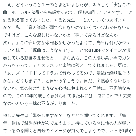
え、どういうこと？一瞬とまどいましたが、図々しく「実はこの
曲、ボーカルが2番から転調するので、僕も転調したいんです。」と
恐る恐る言ってみました。すると先生、「はい、いくつあげます
か？」私、「音と楽譜が頭で合わないのでいくつかはわからないん
ですけど、こんな感じじゃないかと（弾いてみるけどなんか
変）。」この言い方が余程おかしかったようで、先生は何だかウケ
ている様子。「原曲はこうなんです。」とYouTubeでクイーンが演
奏している動画を見せると、「あらあら、この人凄い高い声でガン
バっちゃって。」とスラスラと楽譜に落としてくれました。更に、
「あ、ズドドドドってドラムで終わってるので、最後は繰り返そう
かな。どうします？」と何やら楽しそう。何だ、全然恐くないじゃ
ないか。気の抜けたような安心感に包まれると同時に、不思議なも
ので、この10年間厳しく躾けられてきた私には、逆にこれで大丈夫
なのかという一抹の不安が走りました。
優しい先生は「緊張しますか？」などとも聞いてくれます。「毎
年、緊張で鍵盤がゆがんで見えます。待っている間に他の人が弾い
ているのを聞くと自分のイメージが飛んでしまうので、いっそ1番が