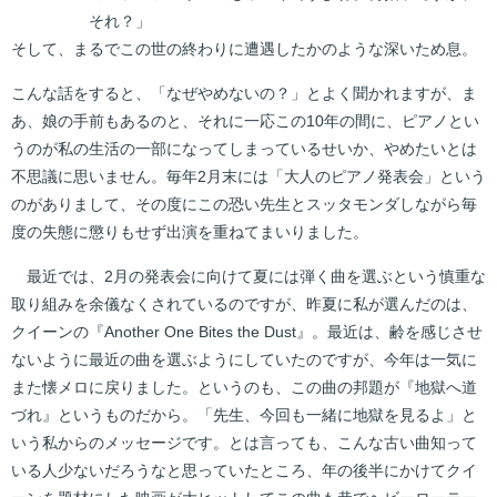
それ？」
そして、まるでこの世の終わりに遭遇したかのような深いため息。
こんな話をすると、「なぜやめないの？」とよく聞かれますが、ま
あ、娘の手前もあるのと、それに一応この10年の間に、ピアノとい
うのが私の生活の一部になってしまっているせいか、やめたいとは
不思議に思いません。毎年2月末には「大人のピアノ発表会」という
のがありまして、その度にこの恐い先生とスッタモンダしながら毎
度の失態に懲りもせず出演を重ねてまいりました。
最近では、2月の発表会に向けて夏には弾く曲を選ぶという慎重な
取り組みを余儀なくされているのですが、昨夏に私が選んだのは、
クイーンの『Another One Bites the Dust』。最近は、齢を感じさせ
ないように最近の曲を選ぶようにしていたのですが、今年は一気に
また懐メロに戻りました。というのも、この曲の邦題が『地獄へ道
づれ』というものだから。「先生、今回も一緒に地獄を見るよ」と
いう私からのメッセージです。とは言っても、こんな古い曲知って
いる人少ないだろうなと思っていたところ、年の後半にかけてクイ