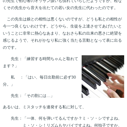
の先生で初心者のオッサン扱いも慣れていらしたようですが、程な
くその先生から音大を出たての若い女の先生に代わったのです。
この先生は娘との相性は悪くないのですが、どうも私との相性が
今一つ良くないわけです。どうやら、生徒を上達させてあげたいと
いうことに非常に熱心なあまり、なおさら私の出来の悪さに絶望を
感じるようで、それがかなり私に強く当たる言動となって表に出る
のです。
先生：「練習する時間ちゃんと取れて
ます？」
私 ：「はい、毎日出勤前に必ず30
分。」
先生：「その割には…」
あるいは、ミスタッチを連発する私に対して、
先生：「一体、何を弾いてるんですか？ミ・ソ・シですよね、
ミ・ソ・シ！ リズムもヤバイですよね。何拍子ですか、