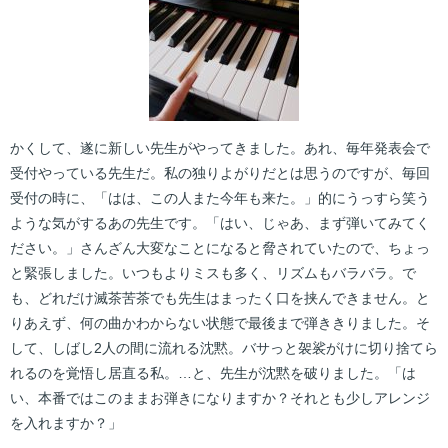
かくして、遂に新しい先生がやってきました。あれ、毎年発表会で
受付やっている先生だ。私の独りよがりだとは思うのですが、毎回
受付の時に、「はは、この人また今年も来た。」的にうっすら笑う
ような気がするあの先生です。「はい、じゃあ、まず弾いてみてく
ださい。」さんざん大変なことになると脅されていたので、ちょっ
と緊張しました。いつもよりミスも多く、リズムもバラバラ。で
も、どれだけ滅茶苦茶でも先生はまったく口を挟んできません。と
りあえず、何の曲かわからない状態で最後まで弾ききりました。そ
して、しばし2人の間に流れる沈黙。バサっと袈裟がけに切り捨てら
れるのを覚悟し居直る私。…と、先生が沈黙を破りました。「は
い、本番ではこのままお弾きになりますか？それとも少しアレンジ
を入れますか？」