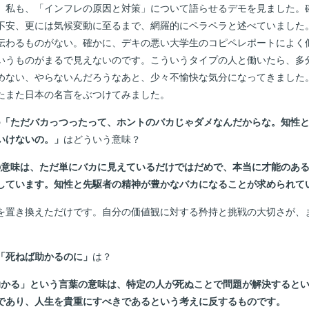
。私も、「インフレの原因と対策」について語らせるデモを見ました。
不安、更には気候変動に至るまで、網羅的にペラペラと述べていました
伝わるものがない。確かに、デキの悪い大学生のコピペレポートによく
いうものがまるで見えないのです。こういうタイプの人と働いたら、多
めない、やらないんだろうなあと、少々不愉快な気分になってきました
たまた日本の名言をぶつけてみました。
の
「ただバカっつったって、ホントのバカじゃダメなんだからな。知性
いけないの。」
はどういう意味？
の意味は、ただ単にバカに見えているだけではだめで、本当に才能のあ
しています。知性と先駆者の精神が豊かなバカになることが求められて
置き換えただけです。自分の価値観に対する矜持と挑戦の大切さが、
「死ねば助かるのに」
は？
助かる」という言葉の意味は、特定の人が死ぬことで問題が解決すると
であり、人生を貴重にすべきであるという考えに反するものです。