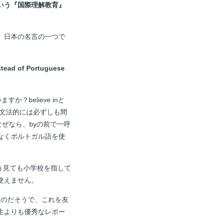
いう『国際理解教育』
、日本の名言の一つで
nstead of Portuguese
believe inと
方ですが、文法的には必ずしも間
なぜなら、byの前で一呼
なくポルトガル語を使
れは、どう見ても小学校を指して
使えません。
のだそうで、これを友
生よりも優秀なレポー