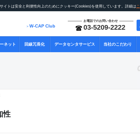
サイトは安全と利便性向上のためにクッキー(Cookies)を使用しています。詳細は
こ
お電話でのお問い合わせ
W-CAP Club
03-5209-2222
>
ーネット
回線冗長化
データセンタサービス
当社のこだわり
性
知性