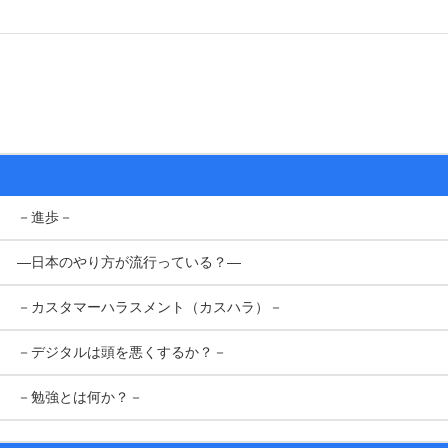
－進歩－
―日本のやり方が流行っている？―
－カスタマーハラスメント（カスハラ）－
－デジタルは頭を悪くするか？－
－勉強とは何か？－