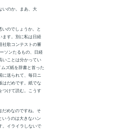
ないのか。まあ、大
悪いのでしょうか。と
います。別に私は日経
経社歌コンテストの審
パーソンたるもの、日経
高いことは分かってい
イムズ紙を辞書と首った
国に送られて、毎日ニ
版はだめです。紙でな
をつけて読む。こうす
はだめなのですね。そ
というのは大きなハン
す。イライラしないで