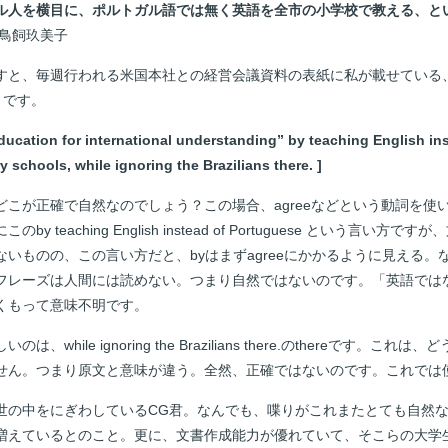
ル人を横目に、ポルトガル語では無く英語を全市の小学校で教える、と
飼玖美子
と、毎週行われる米国本社との経営会議資料の表紙に私が載せている
うです。
education for international understanding” by teaching English i
ary schools, while ignoring the Brazilians there. ]
が正確で自然なのでしょう？この場合、agreeなどという動詞を使いますか？
のby teaching English instead of Portuguese という言い
いものの、この言い方だと、byはまずagreeにかかるように見える。
フレーズは人間には読めない。つまり自然ではないのです。「英語では
くもって意味不明です。
while ignoring the Brazilians there.のthereです。こ
せん。つまり原文と意味が違う。全然、正確ではないのです。これでは
の中をにぎわしているCG君。なんでも、喋りがこれまたとても自然な
増えているとのこと。更に、文書作成能力が優れていて、そこらの大学