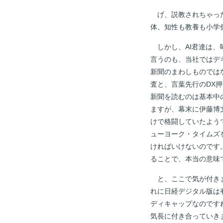
げ、説教されちゃった
体、知性も教養も小学
しかし、AI君達は、
言うのも、当社ではデ
新聞のまわしものでは
査と、言葉先行のDX
新聞を読むのは基本中
ますが、幕末に伊藤博
けで格闘していたよう
ューヨーク・タイムズ
ければいけないのです
ることで、本当の意味
と、ここで気が付きま
れに日経デジタル版は
ディキャップなのです
気長に付き合っていき