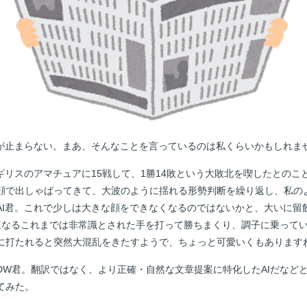
が止まらない。まあ、そんなことを言っているのは私くらいかもしれま
リスのアマチュアに15戦して、1勝14敗という大敗北を喫したとのこ
顔で出しゃばってきて、大波のように揺れる形勢判断を繰り返し、私の
AI君。これで少しは大きな顔をできなくなるのではないかと、大いに留
三なるこれまでは非常識とされた手を打って勝ちまくり、調子に乗って
に打たれると突然大混乱をきたすようで、ちょっと可愛いくもあります
W君。翻訳ではなく、より正確・自然な文章提案に特化したAIだなど
てみた。