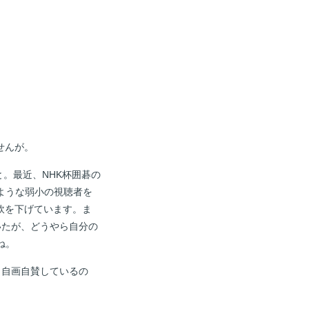
せんが。
と。最近、NHK杯囲碁の
ような弱小の視聴者を
飲を下げています。ま
いたが、どうやら自分の
ね。
と自画自賛しているの