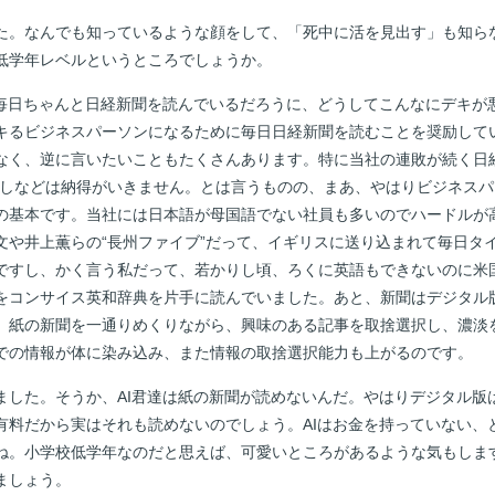
。なんでも知っているような顔をして、「死中に活を見出す」も知ら
低学年レベルというところでしょうか。
毎日ちゃんと日経新聞を読んでいるだろうに、どうしてこんなにデキが
キるビジネスパーソンになるために毎日日経新聞を読むことを奨励して
なく、逆に言いたいこともたくさんあります。特に当社の連敗が続く日
押しなどは納得がいきません。とは言うものの、まあ、やはりビジネス
の基本です。当社には日本語が母国語でない社員も多いのでハードルが
文や井上薫らの“長州ファイブ”だって、イギリスに送り込まれて毎日タ
ですし、かく言う私だって、若かりし頃、ろくに英語もできないのに米
をコンサイス英和辞典を片手に読んでいました。あと、新聞はデジタル
。紙の新聞を一通りめくりながら、興味のある記事を取捨選択し、濃淡
での情報が体に染み込み、また情報の取捨選択能力も上がるのです。
した。そうか、AI君達は紙の新聞が読めないんだ。やはりデジタル版
有料だから実はそれも読めないのでしょう。AIはお金を持っていない、
ね。小学校低学年なのだと思えば、可愛いところがあるような気もしま
ましょう。