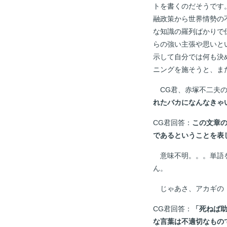
トを書くのだそうです
融政策から世界情勢の
な知識の羅列ばかりで
らの強い主張や思いと
示して自分では何も決
ニングを施そうと、ま
CG君、赤塚不二夫
れたバカになんなきゃ
CG君回答：
この文章
であるということを表
意味不明。。。単語を
ん。
じゃあさ、アカギの
CG君回答：
「死ねば
な言葉は不適切なもの