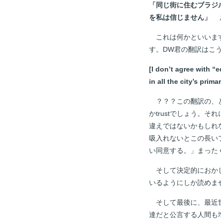
「同じ街に住むブラジ
を私は信じません」
鳥
これは何かといいます
す。DW君の翻訳はこ
[I don’t agree with “
in all the city’s prim
？？？この翻訳の、どこ
かtrustでしょう。それにこ
違えではないかもしれな
吸入れないとこの長い
い同意する。」まった
そして決定的におかしいのは、
いるようにしか読めま
そして最後に、最近世
達だと公言する人間も