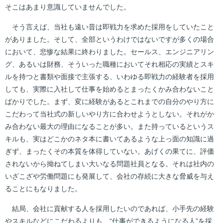
そこはあまり意識していませんでした。
そう言えば、当社も遠い昔は即戦力を求めた採用をしていたこと
がありました。そして、全部というわけではないですが多くの場合
において、悲惨な結果に終わりました。セールス、エンジニアリン
グ、あるいは財務、そういった職種においてそれ相応の実績とスキ
ルを持つと書類や面接で主張する、いわゆる即戦力の経験者を採用
しても、実際に入社して仕事を始めるとまったくかみ合わないこと
ばかりでした。まず、変に経験があるとこれまでの自分のやり方に
こだわって当社式の新しいやり方に合わせようとしない。それがか
み合わない最大の理由になることが多い。また持っているというス
キルも、実はどこかのネタ本に書いてあるような上っ面の知識に過
ぎず、まったくその本質を体得していない。あげくの果てに、評価
されないから拗ねてしまい大いなる問題社員となる。それは社内の
いざこざや労働問題にも発展して、会社の存続に大きな脅威を与え
ることにもなりました。
結局、会社に貢献する人を採用したいのであれば、小手先の経験
やスキルなどにこだわるよりも、“仕事ができるようになる人”を採