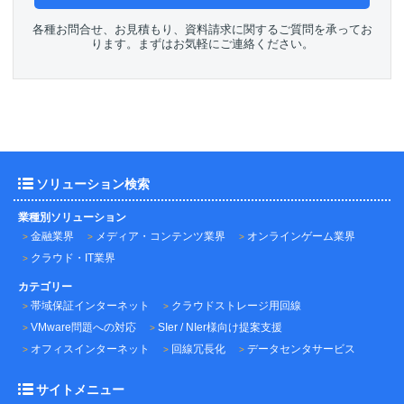
各種お問合せ、お見積もり、資料請求に関するご質問を承ってお
ります。まずはお気軽にご連絡ください。
ソリューション検索
業種別ソリューション
金融業界
メディア・コンテンツ業界
オンラインゲーム業界
クラウド・IT業界
カテゴリー
帯域保証インターネット
クラウドストレージ用回線
VMware問題への対応
SIer / NIer様向け提案支援
オフィスインターネット
回線冗長化
データセンタサービス
サイトメニュー