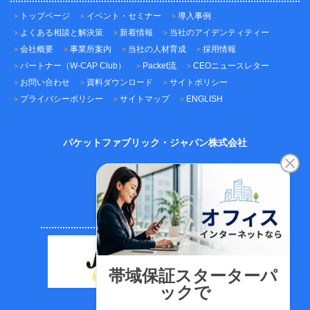
トップページ
イベント・セミナー
導入事例
よくある相談と解決策
新着情報
当社のアイデンティティー
会社概要
事業所案内
当社の人材育成
採用情報
パートナー（W-CAP Club）
Packet流
CEOニュースレター
お問い合わせ
資料ダウンロード
サイトポリシー
プライバシーポリシー
サイトマップ
ENGLISH
パケットファブリック・ジャパン株式会社
〒101-0045
東京都千代田区神田鍛冶町3-3-12
神田鍛冶町千歳ビル7F
TEL：03-5209-2222（代表）
FAX：03-5209-2221