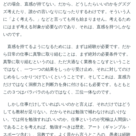
どの場合、直感が持てない。だから、どうしたらいいのかをグズグ
ズ考えたり、誰かの言いなりになったりするわけです。そういう人
に「よく考えろ。」などと言っても何も始まりません。考えるため
にはまず考える対象が必要なのであり、それは、直感を持つしかな
いのです。
直感を持てるようになるためには、まずは経験が必要です。だか
ら日常の仕事に真摯に取り組むことは、まず絶対の必要条件です。
真摯に取り組むというのは、ただ大過なく業務をこなすということ
ではなく、一つ一つの結果をしっかり受け止め、それに対してのけ
じめをしっかりつけていくということです。そしてこれは、直感力
だけではなく洞察力と判断力を身に付けるにも必要です。もともと
この３つはバラバラのものではなく、三位一体なのです。
しかし仕事だけしていればいいのかと言えば、それだけではどう
しても教材が足りない。だからそれは勉強で補わなければいけな
い。では何を勉強すればいいのか。仕事というのが究極は人間扱い
であることを考えれば、勉強すべきは歴史、アート（ギャンブル・
スポーツ含む）、宗教です。よく昔から言うところの、愚者は経験