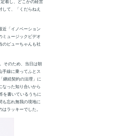
て定着し、どこかの経営
対して、「くだらねえ
最近「イノベーション
のミュージックビデオ
当のピューちゃんも社
。そのため、当日は朝
山手線に乗ってふとス
「継続契約の法理」に
になった知り合いから
答を書いているうちに
間も忘れ無我の境地に
のはラッキーでした。