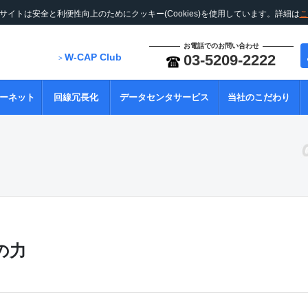
サイトは安全と利便性向上のためにクッキー(Cookies)を使用しています。詳細は
こ
お電話でのお問い合わせ
W-CAP Club
03-5209-2222
>
ーネット
回線冗長化
データセンタサービス
当社のこだわり
力
の力