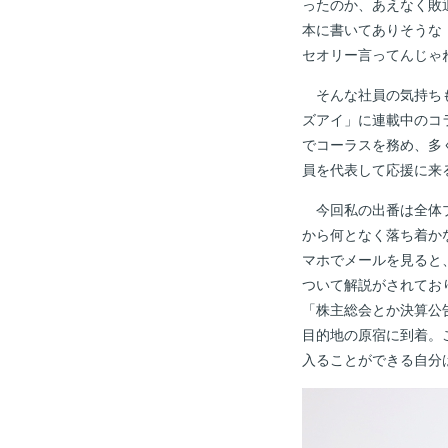
ったのか、あえなく敗
本に書いてありそうな
セオリー言ってんじゃ
そんな社員の気持ちも
ズアイ」に連載中のコ
でコーラスを務め、多
員を代表して応援に来
今回私の出番は全体プ
から何となく落ち着か
マホでメールを見ると
ついて解説がされてお
「株主総会とか決算公
目的地の原宿に到着。
入ることができる自分