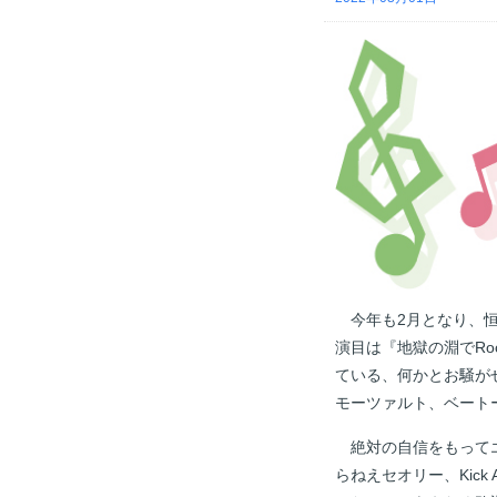
今年も2月となり、恒
演目は『地獄の淵でRo
ている、何かとお騒が
モーツァルト、ベート
絶対の自信をもってエ
らねえセオリー、Kic