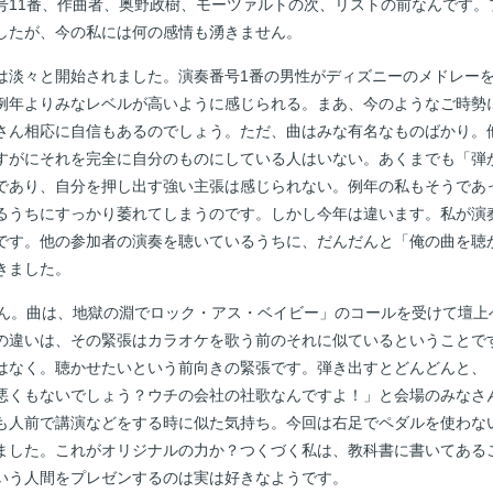
号11番、作曲者、奥野政樹、モーツァルトの次、リストの前なんです。
したが、今の私には何の感情も湧きません。
淡々と開始されました。演奏番号1番の男性がディズニーのメドレー
例年よりみなレベルが高いように感じられる。まあ、今のようなご時勢
さん相応に自信もあるのでしょう。ただ、曲はみな有名なものばかり。
すがにそれを完全に自分のものにしている人はいない。あくまでも「弾
であり、自分を押し出す強い主張は感じられない。例年の私もそうであ
るうちにすっかり萎れてしまうのです。しかし今年は違います。私が演
です。他の参加者の演奏を聴いているうちに、だんだんと「俺の曲を聴
きました。
ん。曲は、地獄の淵でロック・アス・ベイビー」のコールを受けて壇上
の違いは、その緊張はカラオケを歌う前のそれに似ているということで
はなく。聴かせたいという前向きの緊張です。弾き出すとどんどんと、
悪くもないでしょう？ウチの会社の社歌なんですよ！」と会場のみなさ
も人前で講演などをする時に似た気持ち。今回は右足でペダルを使わな
ました。これがオリジナルの力か？つくづく私は、教科書に書いてある
いう人間をプレゼンするのは実は好きなようです。