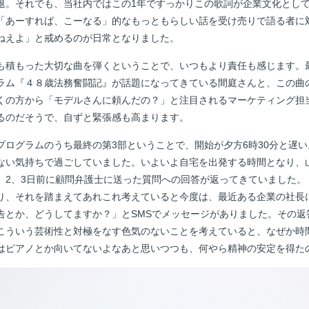
退。それでも、当社内ではこの1年ですっかりこの歌詞が企業文化とし
「あーすれば、こーなる」的なもっともらしい話を受け売りで語る者に
ねえよ」と戒めるのが日常となりました。
積もった大切な曲を弾くということで、いつもより責任も感じます。
ラム『４８歳法務奮闘記』が話題になってきている間庭さんと、この曲
くの方から「モデルさんに頼んだの？」と注目されるマーケティング担
るのだそうで、自ずと緊張感も高まります。
ログラムのうち最終の第3部ということで、開始が夕方6時30分と遅い
ない気持ちで過ごしていました。いよいよ自宅を出発する時間となり、
、2、3日前に顧問弁護士に送った質問への回答が返ってきていました。
り、それを踏まえてあれこれ考えていると今度は、最近ある企業の社長
告とか、どうしてますか？」とSMSでメッセージがありました。その返
こういう芸術性と対極をなす色気のないことを考えていると、なぜか時
はピアノとか向いてないよなあと思いつつも、何やら精神の安定を得た