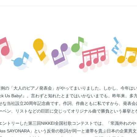
例の「大人のピアノ発表会」がやってまいりました。しかし、今年は
ck Us Baby!』。言わずと知れたとまではいかないまでも、昨年来、
せな当社設立20周年記念曲です。作詞、作曲ともに私ですから、発表会
ーベン、リストなどの巨匠に交じってオリジナル曲で勝負という暴挙と
ントリーした第三回NIKKEI全国社歌コンテストでは、「常識外れの
k Ass SAYONARA」という反骨の歌詞が同一と連帯を貴ぶ日本の企業