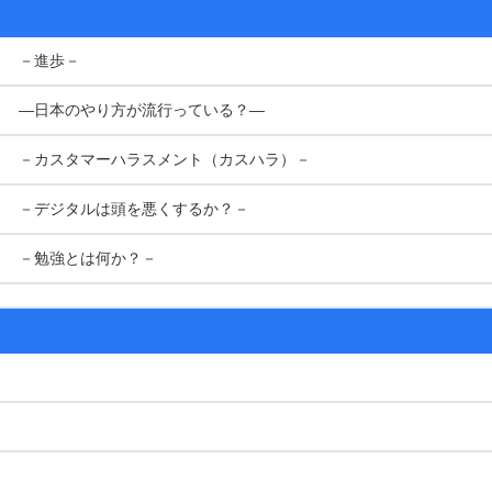
－進歩－
―日本のやり方が流行っている？―
－カスタマーハラスメント（カスハラ）－
－デジタルは頭を悪くするか？－
－勉強とは何か？－