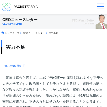
CEOニュースレター
CEO News Letter
トップページ
>
CEOニュースレター
>
実力不足
実力不足
2020年07月01日
菅原道真公と言えば、11歳で当代随一の漢詩を詠むような平安の
大天才学者です。政治家としても優れた才を発揮し、遣唐使の廃止
など数々の功績を残しました。しかしながら、家柄に見合わない出
世が周囲のやっかみを買い、謂れのない讒言により晩年は九州の太
宰府に左遷され、不遇のうちにその人生を終えることとなります。