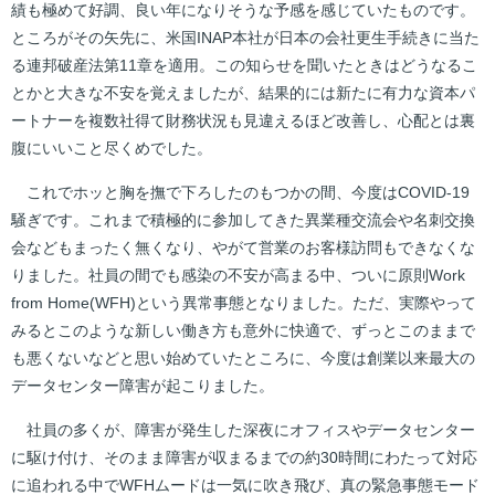
績も極めて好調、良い年になりそうな予感を感じていたものです。
ところがその矢先に、米国INAP本社が日本の会社更生手続きに当た
る連邦破産法第11章を適用。この知らせを聞いたときはどうなるこ
とかと大きな不安を覚えましたが、結果的には新たに有力な資本パ
ートナーを複数社得て財務状況も見違えるほど改善し、心配とは裏
腹にいいこと尽くめでした。
これでホッと胸を撫で下ろしたのもつかの間、今度はCOVID-19
騒ぎです。これまで積極的に参加してきた異業種交流会や名刺交換
会などもまったく無くなり、やがて営業のお客様訪問もできなくな
りました。社員の間でも感染の不安が高まる中、ついに原則Work
from Home(WFH)という異常事態となりました。ただ、実際やって
みるとこのような新しい働き方も意外に快適で、ずっとこのままで
も悪くないなどと思い始めていたところに、今度は創業以来最大の
データセンター障害が起こりました。
社員の多くが、障害が発生した深夜にオフィスやデータセンター
に駆け付け、そのまま障害が収まるまでの約30時間にわたって対応
に追われる中でWFHムードは一気に吹き飛び、真の緊急事態モード