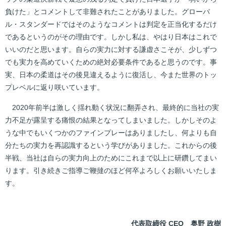
負けた」とコメントして非難されたことがありました。グローバ
ル・スタンダードではそのようなコメントは判定を正当化するだけ
であるというのがその理由です。しかし私は、やはり日本はこれで
いいのだと思います。自らの実力に対する謙虚さこそが、少しずつ
でも実力を高めていくための絶対必要条件であると思うのです。事
実、日本の柔道はその後見違えるように復活し、今また世界のトッ
プレベルに返り咲いています。
2020年前半は激しく揺れ動く状況に翻弄され、最終的に当社の実
力不足が露呈する痛恨の結果となってしまいました。しかしそのよ
うな中でもいくつかのファインプレーはありましたし、何よりも自
分たちの実力を再認識するという学びがありました。これからの後
半戦、当社は自らの実力向上のためにこれまで以上に研鑽してまい
ります。引き続きご指導ご鞭撻のほど何卒よろしくお願いいたしま
す。
代表取締役 CEO 奥野 政樹