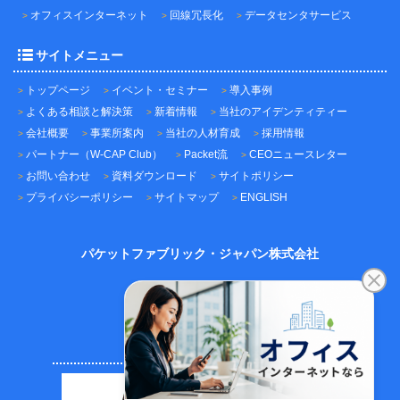
オフィスインターネット
回線冗長化
データセンタサービス
サイトメニュー
トップページ
イベント・セミナー
導入事例
よくある相談と解決策
新着情報
当社のアイデンティティー
会社概要
事業所案内
当社の人材育成
採用情報
パートナー（W-CAP Club）
Packet流
CEOニュースレター
お問い合わせ
資料ダウンロード
サイトポリシー
プライバシーポリシー
サイトマップ
ENGLISH
パケットファブリック・ジャパン株式会社
〒101-0045
東京都千代田区神田鍛冶町3-3-12
神田鍛冶町千歳ビル7F
TEL：03-5209-2222（代表）
FAX：03-5209-2221