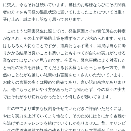
に突入。今もそれは続いています。当社のお客様ならびにその関係
者の方々をも同様の混乱状況に置いてしまったことについては重く
受け止め、誠に申し訳なく思っております。
このような障害発生に際しては、発生原因とその責任所在の特定
がなされ、その上で再発防止策を構ずることが求められます。それ
はもちろん大切なことですが、道真公も示す通り、結局は自らに降
りかかる結果は良いことも悪いこともすべてが自らの実力がなせる
業なのではないかと思うのです。今回も、緊急事態によく対応した
と当社の実力を評価してくださるお客様もいらっしゃる一方で、当
然のことながら厳しい叱責のお言葉をたくさんいただいています。
お叱りの言葉の多くは極めて的確であり、言い訳の余地がありませ
ん。他にもっと良いやり方があったにも関わらず、今の我々の実力
ではそれがやり切れなかったという悔しさが沸いてきます。
世の中でより重要な役割を任せていただきご評価いただくには、
やはり実力を上げていくより他なく、そのためにはとにかく困難か
ら逃げずにチャレンジを続けていくしかありません。昔、オリンピ
ックの柔道決勝戦で疑惑の残る判定で負けた日本選手が「弱いから