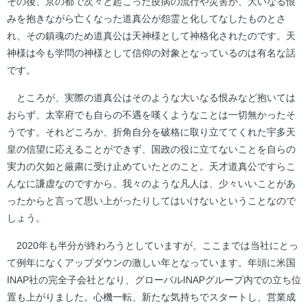
その後、京の都で次々と起こった疫病の流行や災害が、大いなる恨
みを抱きながら亡くなった道真公が怨霊と化してなしたものとさ
れ、その鎮魂のため道真公は天神様として神格化されたのです。天
神様は今も学問の神様として信仰の対象となっているのは有名な話
です。
ところが、実際の道真公はそのような大いなる恨みなど抱いては
おらず、太宰府でも自らの不遇を嘆くようなことは一切無かったそ
うです。それどころか、折角自分を破格に取り立ててくれた宇多天
皇の信望に応えることができず、国政の役に立てないことを自らの
実力の欠如と厳粛に受け止めていたとのこと。天才道真公ですらこ
んなに謙虚なのですから、我々のような凡人は、少々いいことがあ
ったからと言って思い上がったりしてはいけないということなので
しょう。
2020年も半分が終わろうとしていますが、ここまでは当社にとっ
て例年になくアップダウンの激しい年となっています。年頭に米国
INAP社の完全子会社となり、グローバルINAPグループ内での立ち位
置も上がりました。心機一転、新たな気持ちでスタートし、営業成