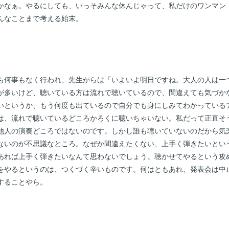
かなぁ。やるにしても、いっそみんな休んじゃって、私だけのワンマン
んなことまで考える始末。
も何事もなく行われ、先生からは「いよいよ明日ですね。大人の人は一
が多いけど、聴いている方は流れで聴いているので、間違えても気づか
いというか、もう何度も出ているので自分でも身にしみてわかっている
は、流れで聴いているどころかろくに聴いちゃいない。私だって正直そ
他人の演奏どころではないのです。しかし誰も聴いていないのだから気
ないのが不思議なところ。なぜか間違えたくない、上手く弾きたいとい
あれば上手く弾きたいなんて思わないでしょう。聴かせてやるという攻
をやるというのは、つくづく辛いものです。何はともあれ、発表会は中
することやら。