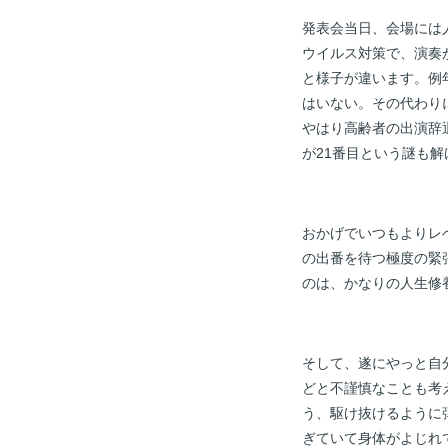
発表会当日、会場には
ウイルス対策で、演奏
と様子が違います。例
はいない。その代わり
やはり高齢者の出演辞
が21番目という謎も
おかげでいつもよりレ
の出番を待つ極度の緊
のは、かなりの人生修
そして、遂にやっと自
どと不謹慎なことも考
う、駆け抜けるように
ぎていて身体がよじれ