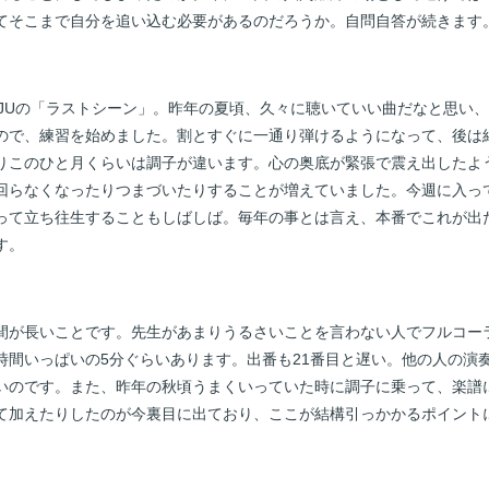
てそこまで自分を追い込む必要があるのだろうか。自問自答が続きます
UJUの「ラストシーン」。昨年の夏頃、久々に聴いていい曲だなと思い
ので、練習を始めました。割とすぐに一通り弾けるようになって、後は
りこのひと月くらいは調子が違います。心の奥底が緊張で震え出したよ
回らなくなったりつまづいたりすることが増えていました。今週に入っ
って立ち往生することもしばしば。毎年の事とは言え、本番でこれが出
す。
間が長いことです。先生があまりうるさいことを言わない人でフルコー
時間いっぱいの5分ぐらいあります。出番も21番目と遅い。他の人の演
いのです。また、昨年の秋頃うまくいっていた時に調子に乗って、楽譜
て加えたりしたのが今裏目に出ており、ここが結構引っかかるポイント