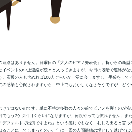
の連絡はありません。日曜日の『大人のピアノ発表会』。折からの新型
たイベントの中止連絡が続々と入ってきますが、今日の段階で連絡がな
う。応援の人も含めれば100人ぐらいが一堂に会しますし、手袋をして
ての感染も心配されますから、中止でもおかしくなさそうですが、どう
わけではないのです。単に不特定多数の人々の前でピアノを弾くのが怖
回でもう2ケタ回目ぐらいになりますが、何度やっても慣れません。ま
「デフォルトで出演ですよね」という感じでもなく、むしろ出ると言っ
出ることにしてしまったのか。年に一回の人間鍛錬の場として逃げては