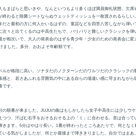
人もまばらと思いきや、なんといつもより多くほぼ満員御礼状態。欠席
が終わると除菌シートならぬウェットティッシュを一枚渡されるらしい
年だと最初の方に何人かいるはずの、童謡などを四苦八苦しながら弾い
に次々と出てくるのは中高生たちで、バリバリと難しいクラシックを弾
退が相次いで、大人の発表会のはずを青少年・少女のための発表会に変
解けました。多分、おおよそ年齢順です。
ベルが格段に高い。ソナタだのノクターンだのワルツだのクラシックの
張感と、若さあふれる雰囲気の中にある自らの場違い感に苛まれながら
養です。
分の順番が来ました。JUJUの曲はもしかしたら女子中高生には少しウ
えつつ、汗ばむ右手をおそるおそる上の「ミ」に合わせる。音は合って
弾きます。5分はやはり長い。1番が終わったところあたりで、何となく
ている気がしましたが、何とか最後まで弾ききりました。自分ではまあ