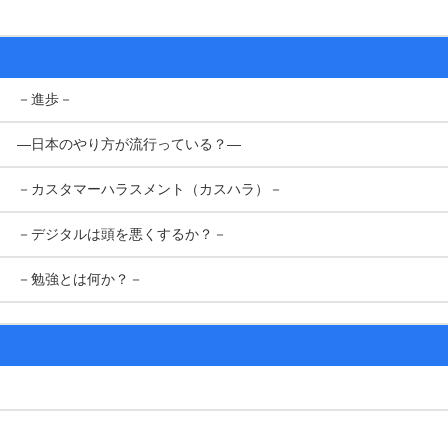
－進歩－
―日本のやり方が流行っている？―
－カスタマーハラスメント（カスハラ）－
－デジタルは頭を悪くするか？－
－勉強とは何か？－