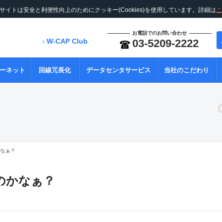
サイトは安全と利便性向上のためにクッキー(Cookies)を使用しています。詳細は
こ
お電話でのお問い合わせ
W-CAP Club
03-5209-2222
>
ーネット
回線冗長化
データセンタサービス
当社のこだわり
かなぁ？
のかなぁ？