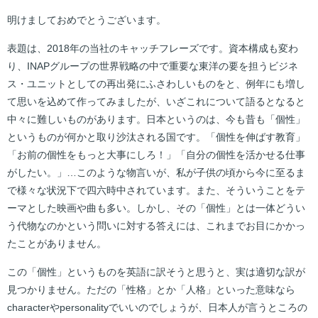
明けましておめでとうございます。
表題は、2018年の当社のキャッチフレーズです。資本構成も変わ
り、INAPグループの世界戦略の中で重要な東洋の要を担うビジネ
ス・ユニットとしての再出発にふさわしいものをと、例年にも増し
て思いを込めて作ってみましたが、いざこれについて語るとなると
中々に難しいものがあります。日本というのは、今も昔も「個性」
というものが何かと取り沙汰される国です。「個性を伸ばす教育」
「お前の個性をもっと大事にしろ！」「自分の個性を活かせる仕事
がしたい。」…このような物言いが、私が子供の頃から今に至るま
で様々な状況下で四六時中されています。また、そういうことをテ
ーマとした映画や曲も多い。しかし、その「個性」とは一体どうい
う代物なのかという問いに対する答えには、これまでお目にかかっ
たことがありません。
この「個性」というものを英語に訳そうと思うと、実は適切な訳が
見つかりません。ただの「性格」とか「人格」といった意味なら
characterやpersonalityでいいのでしょうが、日本人が言うところの