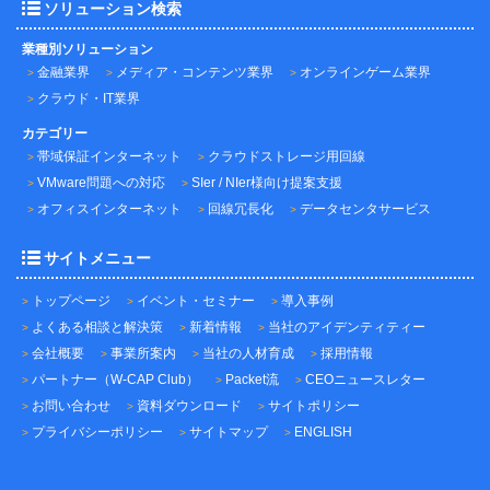
ソリューション検索
業種別ソリューション
金融業界
メディア・コンテンツ業界
オンラインゲーム業界
クラウド・IT業界
カテゴリー
帯域保証インターネット
クラウドストレージ用回線
VMware問題への対応
SIer / NIer様向け提案支援
オフィスインターネット
回線冗長化
データセンタサービス
サイトメニュー
トップページ
イベント・セミナー
導入事例
よくある相談と解決策
新着情報
当社のアイデンティティー
会社概要
事業所案内
当社の人材育成
採用情報
パートナー（W-CAP Club）
Packet流
CEOニュースレター
お問い合わせ
資料ダウンロード
サイトポリシー
プライバシーポリシー
サイトマップ
ENGLISH