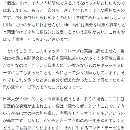
「個性」とは、そういう類型化できるようなはっきりとしたもので
はありません。もっと「自分らしさ」とでも言うような曖昧なもの
です。自分を自分たらしめるものという意味であればidentityという
用語に近いのかも知れませんが、identityには自分を民族や職業など
と関連付けて非常に客観的に規定するという意味があり、これもや
はり「個性」とはちょっと違います。
ということで、このキャッチ・フレーズは英語に訳せません。当
社は社員にも関係会社にも日本国籍以外の人が多くて多様性に富ん
だ会社なのに、こういう日本人にしか響かないものをキャッチフレ
ーズにしてしまったことを、今になって少々後悔もしています。そ
れでもこれを作ったときに自分が伝えたかったことは何だったかを
思い返すと、以下のようなことになります。
日本人が「個性的」という言葉を使うとき、多くの場合、ここには
否定的な要素が含まれます。要は「変わり者」ということで、そう
いう存在は世の中の和を乱し、害悪をもたらすことが多いというの
が基本です。しかし、だからと言って言動の画一化を進めていくと
どうしても窮屈になりますから、それに対するアンチ・テーゼも出