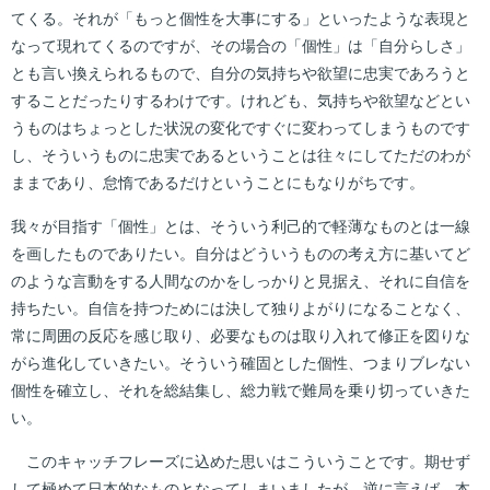
てくる。それが「もっと個性を大事にする」といったような表現と
なって現れてくるのですが、その場合の「個性」は「自分らしさ」
とも言い換えられるもので、自分の気持ちや欲望に忠実であろうと
することだったりするわけです。けれども、気持ちや欲望などとい
うものはちょっとした状況の変化ですぐに変わってしまうものです
し、そういうものに忠実であるということは往々にしてただのわが
ままであり、怠惰であるだけということにもなりがちです。
我々が目指す「個性」とは、そういう利己的で軽薄なものとは一線
を画したものでありたい。自分はどういうものの考え方に基いてど
のような言動をする人間なのかをしっかりと見据え、それに自信を
持ちたい。自信を持つためには決して独りよがりになることなく、
常に周囲の反応を感じ取り、必要なものは取り入れて修正を図りな
がら進化していきたい。そういう確固とした個性、つまりブレない
個性を確立し、それを総結集し、総力戦で難局を乗り切っていきた
い。
このキャッチフレーズに込めた思いはこういうことです。期せず
して極めて日本的なものとなってしまいましたが、逆に言えば、本