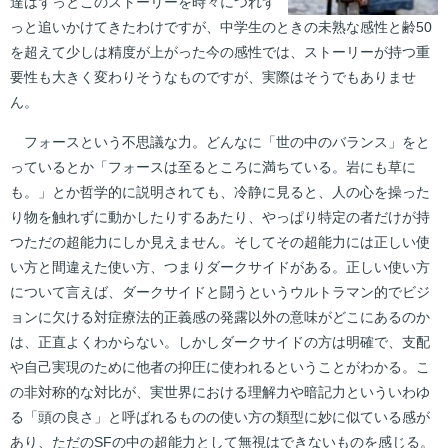
達はずっとこのストーリーを時々につれず
っと追いかけてきたわけですが、中学生のときの未熟な感性と齢50
を超えて少しは精度が上がった今の感性では、ストーリーが持つ重
要性も大きく変わりそうなものですが、実際はそうでもありませ
ん。
フォースという不思議な力。どんなに「世の中のバランス」をと
っているとか「フォースは至るところに満ちている。岩にも草に
も。」とか哲学的に説明されても、冷静に見ると、人の心を操った
り物を触れずに動かしたりするあたり、やっぱり特定の者だけが持
つただの超能力にしか見えません。そしてその超能力には正しい使
い方と間違えた使い方、つまりダークサイドがある。正しい使い方
について言えば、ダークサイドと闘うというウルトラマン的でビジ
ョンに欠ける対症療法的正義感の発露以外の意味がどこにあるのか
は、正直よくわからない。しかしダークサイドの方は明確で、支配
や自己実現のために他者の抑圧に使われるということがわかる。こ
の非対称的な対比が、実世界における理解力や暗記力といういわゆ
る「頭の良さ」と呼ばれるものの使い方の類型に妙に似ている感が
あり、ただのSFの中の超能力として無視はできないものを感じる。