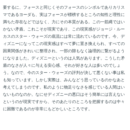
要するに、フォースと同じくそのフォースのシンボルでありカリス
マであるヨーダも、実はフォースが標榜するところの知性と理性に
満ちた存在などではなく、力にその本質がある。この一筋縄ではい
かない矛盾。これこそが現実であり、この現実感がジョージ・ルー
カスのスター・ウォーズの底流には常に流れているのです。今、デ
ィズニーになってこの現実感はすべて夢に置き換えられ、すべての
因果関係がきれいに整理され、一部の隙もなく論理的に繋がるよう
になりました。ディズニーというのは人気があります。こうした矛
盾のなさが人々に与える安心感、それが好きな人は多いのでしょ
う。なので、今のスター・ウォーズの評判が決して悪くない事は私
も知っています。しかし実際は、みんなどう思っているのかなあと
考えてしまうのです。私のように物足りなさを感じている人間はい
ないものなのか。なにせディズニーの悪口はそう簡単には言えない
というのが現実ですから、そのあたりのところを把握するのは中々
に困難であるのが非常にもどかしいところです。