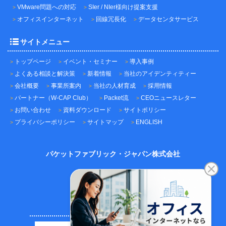
VMware問題への対応
SIer / NIer様向け提案支援
オフィスインターネット
回線冗長化
データセンタサービス
サイトメニュー
トップページ
イベント・セミナー
導入事例
よくある相談と解決策
新着情報
当社のアイデンティティー
会社概要
事業所案内
当社の人材育成
採用情報
パートナー（W-CAP Club）
Packet流
CEOニュースレター
お問い合わせ
資料ダウンロード
サイトポリシー
プライバシーポリシー
サイトマップ
ENGLISH
パケットファブリック・ジャパン株式会社
〒101-0045
東京都千代田区神田鍛冶町3-3-12
神田鍛冶町千歳ビル7F
TEL：03-5209-2222（代表）
FAX：03-5209-2221