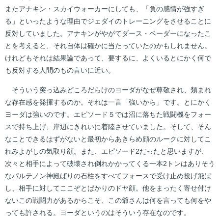
またアナキン・スカイウォーカーにしても、「負の感情が強すぎ
る」といったような理由でジェダイのトレーニングをさせることに
反対していました。アナキンがやがてダース・ベーダーになったこ
とを考えると、それ自体は確かに当たっていたのかもしれません。
けれどもそれは結果論であって、要するに、よくいるとにかく何で
も反対する人間のもの言いに近い。
そういう突っ込みどころだらけのヨーダがなぜ尊敬され、類まれ
な存在感を発揮するのか。それは一言「強いから」です。とにかく
ヨーダは強いのです。エピソード５では沼に落ちた戦闘機をフォー
スで持ち上げ、岸辺にきれいに着陸させていました。そして、そん
なことできるはずがないと最初からあきらめ顔のルークに対してこ
れみよがしの気取り顔。また、エピソード2だったと思いますが、
次々と相手によって破壊され倒れかかってくる一本2トンはありそう
なパルテノン神殿ばりの石柱をすべてフォースで受け止め投げ飛ば
し、相手に対してここぞとばかりのドヤ顔。他をまったく寄せ付け
ないこの戦闘力があるからこそ、この爺さんは何を言っても何をや
っても許される。ヨーダというのはそういう存在なのです。