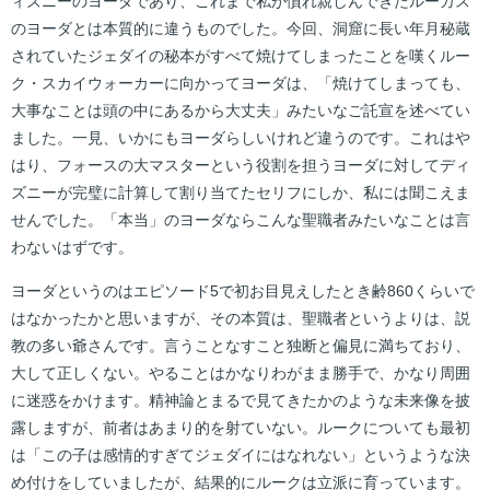
ィズニーのヨーダであり、これまで私が慣れ親しんできたルーカス
のヨーダとは本質的に違うものでした。今回、洞窟に長い年月秘蔵
されていたジェダイの秘本がすべて焼けてしまったことを嘆くルー
ク・スカイウォーカーに向かってヨーダは、「焼けてしまっても、
大事なことは頭の中にあるから大丈夫」みたいなご託宣を述べてい
ました。一見、いかにもヨーダらしいけれど違うのです。これはや
はり、フォースの大マスターという役割を担うヨーダに対してディ
ズニーが完璧に計算して割り当てたセリフにしか、私には聞こえま
せんでした。「本当」のヨーダならこんな聖職者みたいなことは言
わないはずです。
ヨーダというのはエピソード5で初お目見えしたとき齢860くらいで
はなかったかと思いますが、その本質は、聖職者というよりは、説
教の多い爺さんです。言うことなすこと独断と偏見に満ちており、
大して正しくない。やることはかなりわがまま勝手で、かなり周囲
に迷惑をかけます。精神論とまるで見てきたかのような未来像を披
露しますが、前者はあまり的を射ていない。ルークについても最初
は「この子は感情的すぎてジェダイにはなれない」というような決
め付けをしていましたが、結果的にルークは立派に育っています。