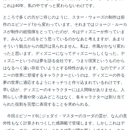
これは40年、私の中でずっと変わらないわけです。
ところで多くの方がご存じのように、スター・ウォーズの制作は前
作のエピソード7から変わっています。それまではジョージ・ルーカ
スが制作の総指揮をとっていたのが、今はディズニーが作っていま
す。みんなこの点をどう思っているのかなあと考えますが、あまり
そういう観点からの批評は見られません。私は、作風がかなり変わ
ったと思います。ディズニーになってディズニーらしくなった。デ
ィズニーというのは夢を語る会社です。つまり現実というものから
はなるべく遠い存在でいようとする特性があります。なのでディズ
ニーの世界に登場するキャラクターというのは、ディズニーの作る
夢の世界に適応するようにキッチリと作り込まれているわけです。
早い話が、ディズニーのキャラクターには人間味がありません。人
間らしい矛盾や突っ込みどころはなく、各キャラクターは割り当て
られた役割を完璧に表現することを求められる。
今回エピソード8にジェダイ・マスターのヨーダの霊が、なんの意
外性もなく計算されつくした感満載で登場します。しかしこれはデ