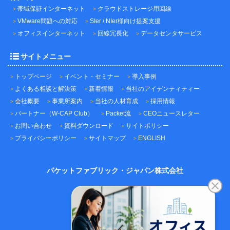
帯域保証インターネット
クラウドストレージ用回線
VMware問題への対応
SIer / NIer様向け提案支援
オフィスインターネット
回線冗長化
データセンタサービス
サイトメニュー
トップページ
イベント・セミナー
導入事例
よくある相談と解決策
新着情報
当社のアイデンティティー
会社概要
事業所案内
当社の人材育成
採用情報
パートナー（W-CAP Club）
Packet流
CEOニュースレター
お問い合わせ
資料ダウンロード
サイトポリシー
プライバシーポリシー
サイトマップ
ENGLISH
パケットファブリック・ジャパン株式会社
〒101-0045
東京都千代田区神田鍛冶町3-3-12
神田鍛冶町千歳ビル7F
TEL：03-5209-2222（代表）
FAX：03-5209-2221