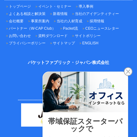
トップページ
イベント・セミナー
導入事例
よくある相談と解決策
新着情報
当社のアイデンティティー
会社概要
事業所案内
当社の人材育成
採用情報
パートナー（W-CAP Club）
Packet流
CEOニュースレター
お問い合わせ
資料ダウンロード
サイトポリシー
プライバシーポリシー
サイトマップ
ENGLISH
パケットファブリック・ジャパン株式会社
〒101-0045
東京都千代田区神田鍛冶町3-3-12
神田鍛冶町千歳ビル7F
TEL：03-5209-2222（代表）
FAX：03-5209-2221