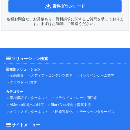
資料ダウンロード
各種お問合せ、お見積もり、資料請求に関するご質問を承っておりま
す。まずはお気軽にご連絡ください。
ソリューション検索
業種別ソリューション
金融業界
メディア・コンテンツ業界
オンラインゲーム業界
クラウド・IT業界
カテゴリー
帯域保証インターネット
クラウドストレージ用回線
VMware問題への対応
SIer / NIer様向け提案支援
オフィスインターネット
回線冗長化
データセンタサービス
サイトメニュー