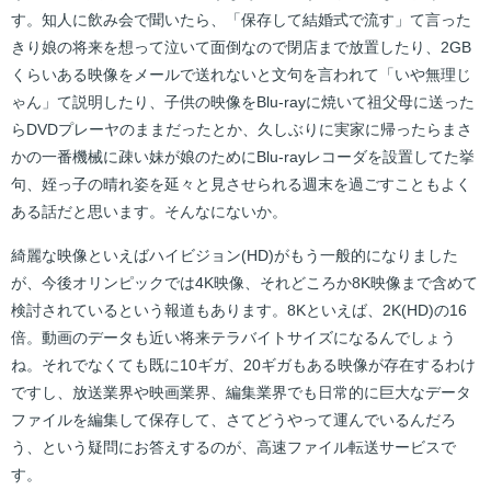
す。知人に飲み会で聞いたら、「保存して結婚式で流す」て言った
きり娘の将来を想って泣いて面倒なので閉店まで放置したり、2GB
くらいある映像をメールで送れないと文句を言われて「いや無理じ
ゃん」て説明したり、子供の映像をBlu-rayに焼いて祖父母に送った
らDVDプレーヤのままだったとか、久しぶりに実家に帰ったらまさ
かの一番機械に疎い妹が娘のためにBlu-rayレコーダを設置してた挙
句、姪っ子の晴れ姿を延々と見させられる週末を過ごすこともよく
ある話だと思います。そんなにないか。
綺麗な映像といえばハイビジョン(HD)がもう一般的になりました
が、今後オリンピックでは4K映像、それどころか8K映像まで含めて
検討されているという報道もあります。8Kといえば、2K(HD)の16
倍。動画のデータも近い将来テラバイトサイズになるんでしょう
ね。それでなくても既に10ギガ、20ギガもある映像が存在するわけ
ですし、放送業界や映画業界、編集業界でも日常的に巨大なデータ
ファイルを編集して保存して、さてどうやって運んでいるんだろ
う、という疑問にお答えするのが、高速ファイル転送サービスで
す。