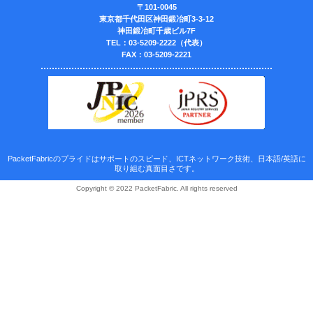
〒101-0045
東京都千代田区神田鍛冶町3-3-12
神田鍛冶町千歳ビル7F
TEL：03-5209-2222（代表）
FAX：03-5209-2221
PacketFabricのプライドはサポートのスピード、ICTネットワーク技術、日本語/英語に
取り組む真面目さです。
Copyright © 2022 PacketFabric. All rights reserved