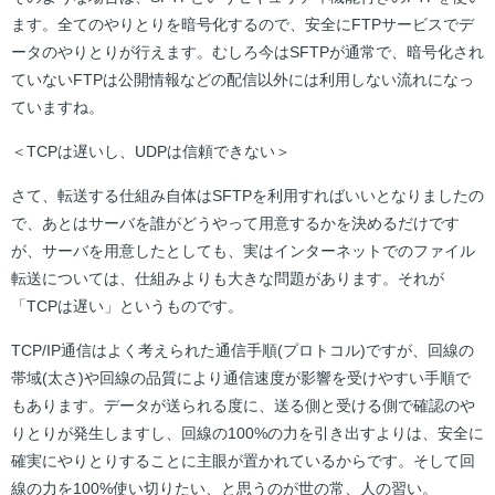
ます。全てのやりとりを暗号化するので、安全にFTPサービスでデ
ータのやりとりが行えます。むしろ今はSFTPが通常で、暗号化され
ていないFTPは公開情報などの配信以外には利用しない流れになっ
ていますね。
＜TCPは遅いし、UDPは信頼できない＞
さて、転送する仕組み自体はSFTPを利用すればいいとなりましたの
で、あとはサーバを誰がどうやって用意するかを決めるだけです
が、サーバを用意したとしても、実はインターネットでのファイル
転送については、仕組みよりも大きな問題があります。それが
「TCPは遅い」というものです。
TCP/IP通信はよく考えられた通信手順(プロトコル)ですが、回線の
帯域(太さ)や回線の品質により通信速度が影響を受けやすい手順で
もあります。データが送られる度に、送る側と受ける側で確認のや
りとりが発生しますし、回線の100%の力を引き出すよりは、安全に
確実にやりとりすることに主眼が置かれているからです。そして回
線の力を100%使い切りたい、と思うのが世の常、人の習い。