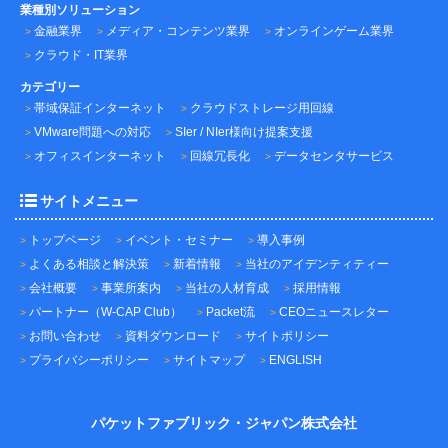
業種別ソリューション
金融業界
メディア・コンテンツ業界
オンラインゲーム業界
クラウド・IT業界
カテゴリー
帯域保証インターネット
クラウドストレージ用回線
VMware問題への対応
SIer / NIer様向け提案支援
オフィスインターネット
回線冗長化
データセンタサービス
サイトメニュー
トップページ
イベント・セミナー
導入事例
よくある相談と解決策
新着情報
当社のアイデンティティー
会社概要
事業所案内
当社の人材育成
採用情報
パートナー（W-CAP Club）
Packet流
CEOニュースレター
お問い合わせ
資料ダウンロード
サイトポリシー
プライバシーポリシー
サイトマップ
ENGLISH
パケットファブリック・ジャパン株式会社