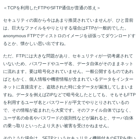
＜TCPを利用したFTPやSFTP通信が普通の答え＞
セキュリティの面から今はあまり推奨されていませんが、ひと昔前
は、巨大なファイルをやりとりする場合はFTPが一般的でした。
anonymous FTPでディストロのイメージを頑張ってダウンロードす
るとか、懐かしい思い出ですね。
ただ、FTPには大きな問題があり、セキュリティが一切考慮されて
いないため、パスワードやユーザ名、データ自体がそのままネット
に流れます。要は暗号化されていません。一般公開するものであれ
ばともかく、個人情報や機密情報が含まれているデータをインター
ネットに直接流すと、盗聴された時に全データが漏洩してしまいま
すね。データを例えばZIPなどで暗号化したとしても、そもそもFTP
を利用するユーザ名とパスワードが平文でやりとりされているの
で、その情報が盗まれたら大変です。そのファイル自体ではなく、
ユーザ名の命名やパスワードの規則性などが漏れると、サーバ自体
の乗っ取りといったより大きい被害を受けかねません。
そのような場合は、SFTPというセキュリティ機能付きのFTPを使い