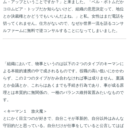
ム・アップということですか？」と来ました。「ベル・ボトムだか
コロムビア・トップだか知らないけど、組織の意思決定って、地位
とか決裁権とかどうでもいいんだよね。」と私。女性はまだ電話を
切ってくれません。仕方がないので、なぜか世界一流を語るコンサ
ルファームに無料で逆コンサルすることになってしまいました。
「組織において、物事というのは以下の２つのタイプのキーマンに
よる本能的連携の中で成されるものです。役職の高い低いにかかわ
らず、この２つのタイプがかみ合わなければ事は成りません。稟議
とか会議とか、これらはあくまでも手続き行為であり、事が成る原
理とは本質的に無関係の、一種のバランス維持装置みたいなもので
す。
＜キーマン１ 放火魔＞
とにかく目立つのが好きで、自分こそが革新的、自分以外はみんな
守旧的だと思っている。自分だけが仕事をしていると公言してはば