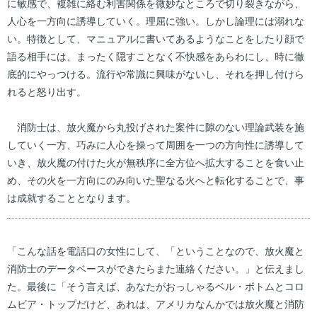
に敏感で、複雑に絡む利害関係を微妙なところで切り裂きながら、
人心を一方向に誘導していく。理屈に強い。しかし論理には溺れな
い。特徴として、マニュアルに書いてあるようなことをしたり顔で
語る相手には、まったく隠すことなく不快感をあらわにし、時に徹
底的にやっつける。流行や常識に興味がないし、それを押し付けら
れると怒り出す。
消防士は、放火魔から丸投げされた案件に隙のない理論武装を施
していく一方、巧みに人心を操って周囲を一つの方向性に誘導して
いき、放火魔の付けた火が無秩序に全方位へ拡大することを食い止
め、その火を一方向にのみ向いた聖なる火へと転化することで、事
は成就することとなります。
「こんな話を電話口の女性にして、「ということなので、放火魔と
消防士のデータベースができたらまた連絡ください。」と伝えまし
た。最後に「そう言えば、あなたがおっしゃるベル・ボトムとコロ
ムビア・トップだけど、あれは、アメリカなんかでは放火魔と消防