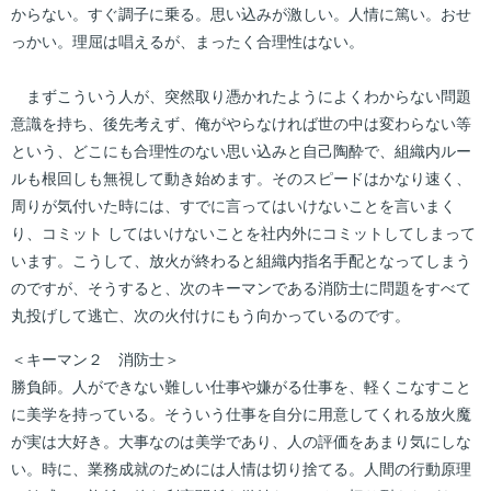
からない。すぐ調子に乗る。思い込みが激しい。人情に篤い。おせ
っかい。理屈は唱えるが、まったく合理性はない。
まずこういう人が、突然取り憑かれたようによくわからない問題
意識を持ち、後先考えず、俺がやらなければ世の中は変わらない等
という、どこにも合理性のない思い込みと自己陶酔で、組織内ルー
ルも根回しも無視して動き始めます。そのスピードはかなり速く、
周りが気付いた時には、すでに言ってはいけないことを言いまく
り、コミット してはいけないことを社内外にコミットしてしまって
います。こうして、放火が終わると組織内指名手配となってしまう
のですが、そうすると、次のキーマンである消防士に問題をすべて
丸投げして逃亡、次の火付けにもう向かっているのです。
＜キーマン２ 消防士＞
勝負師。人ができない難しい仕事や嫌がる仕事を、軽くこなすこと
に美学を持っている。そういう仕事を自分に用意してくれる放火魔
が実は大好き。大事なのは美学であり、人の評価をあまり気にしな
い。時に、業務成就のためには人情は切り捨てる。人間の行動原理