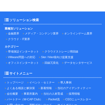
ソリューション検索
業種別ソリューション
金融業界
メディア・コンテンツ業界
オンラインゲーム業界
クラウド・IT業界
カテゴリー
帯域保証インターネット
クラウドストレージ用回線
VMware問題への対応
SIer / NIer様向け提案支援
オフィスインターネット
回線冗長化
データセンタサービス
サイトメニュー
トップページ
イベント・セミナー
導入事例
よくある相談と解決策
新着情報
当社のアイデンティティー
会社概要
事業所案内
当社の人材育成
採用情報
パートナー（W-CAP Club）
Packet流
CEOニュースレター