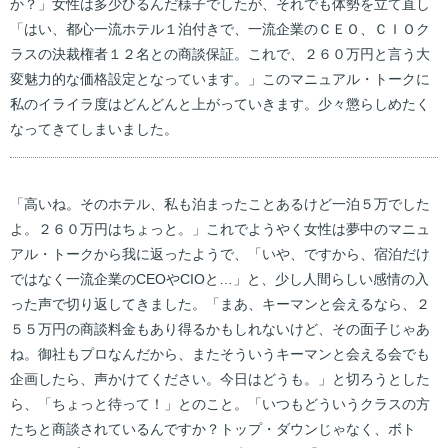
か？」女性は多少ひるんだ様子でしたが、それでも体勢を立て直し
「はい、都心一流ホテル１泊付きで、一流企業のＣＥＯ、ＣＩＯク
ラスの決裁権者１２名との商談保証。これで、２６０万円と言う大
変魅力的な価格設定となっています。」このマニュアル・トークに
私のイライラ度はどんどんと上がっていきます。少々懲らしめたく
なってきてしまいました。
「高いね。そのホテル、私も泊まったことあるけど一泊５万でした
よ。２６０万円はちょっと。」これでようやく女性は夢中のマニュ
アル・トークから我に返ったようで、「いや、ですから、宿泊だけ
ではなく一流企業のCEOやCIOと…」と、少し人間らしい感情の入
った声で切り返してきました。「まあ、キーマンと会えるなら、２
５５万円の商談料金もあり得るかもしれないけど、その面子じゃあ
ね。御社もプロなんだから、またそういうキーマンと会える会でも
企画したら、声かけてください。今日はどうも。」と切ろうとした
ら、「ちょっと待って！」とのこと。「いつもどういうクラスの方
たちと商談されているんですか？トップ・ダウンじゃなく、ボト