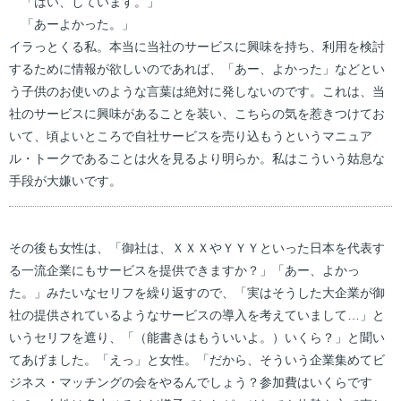
「はい、しています。」
「あーよかった。」
イラっとくる私。本当に当社のサービスに興味を持ち、利用を検討
するために情報が欲しいのであれば、「あー、よかった」などとい
う子供のお使いのような言葉は絶対に発しないのです。これは、当
社のサービスに興味があることを装い、こちらの気を惹きつけてお
いて、頃よいところで自社サービスを売り込もうというマニュア
ル・トークであることは火を見るより明らか。私はこういう姑息な
手段が大嫌いです。
その後も女性は、「御社は、ＸＸＸやＹＹＹといった日本を代表す
る一流企業にもサービスを提供できますか？」「あー、よかっ
た。」みたいなセリフを繰り返すので、「実はそうした大企業が御
社の提供されているようなサービスの導入を考えていまして…」と
いうセリフを遮り、「（能書きはもういいよ。）いくら？」と聞い
てあげました。「えっ」と女性。「だから、そういう企業集めてビ
ジネス・マッチングの会をやるんでしょう？参加費はいくらです