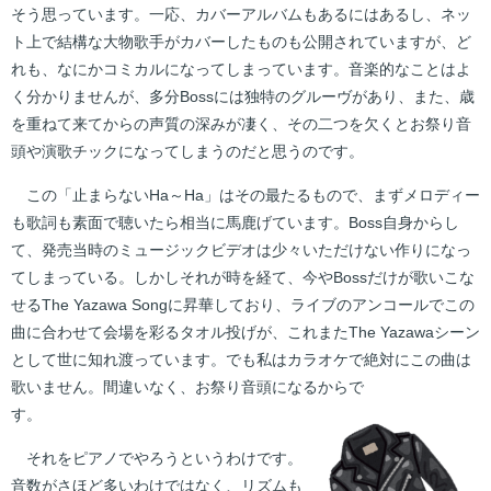
そう思っています。一応、カバーアルバムもあるにはあるし、ネッ
ト上で結構な大物歌手がカバーしたものも公開されていますが、ど
れも、なにかコミカルになってしまっています。音楽的なことはよ
く分かりませんが、多分Bossには独特のグルーヴがあり、また、歳
を重ねて来てからの声質の深みが凄く、その二つを欠くとお祭り音
頭や演歌チックになってしまうのだと思うのです。
この「止まらないHa～Ha」はその最たるもので、まずメロディー
も歌詞も素面で聴いたら相当に馬鹿げています。Boss自身からし
て、発売当時のミュージックビデオは少々いただけない作りになっ
てしまっている。しかしそれが時を経て、今やBossだけが歌いこな
せるThe Yazawa Songに昇華しており、ライブのアンコールでこの
曲に合わせて会場を彩るタオル投げが、これまたThe Yazawaシーン
として世に知れ渡っています。でも私はカラオケで絶対にこの曲は
歌いません。間違いなく、お祭り音頭になるからで
す。
それをピアノでやろうというわけです。
音数がさほど多いわけではなく、リズムも