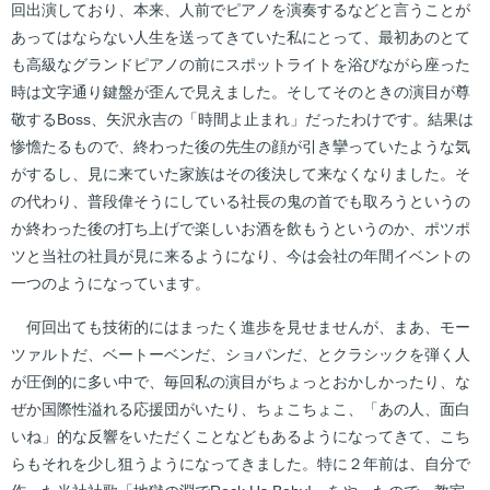
回出演しており、本来、人前でピアノを演奏するなどと言うことが
あってはならない人生を送ってきていた私にとって、最初あのとて
も高級なグランドピアノの前にスポットライトを浴びながら座った
時は文字通り鍵盤が歪んで見えました。そしてそのときの演目が尊
敬するBoss、矢沢永吉の「時間よ止まれ」だったわけです。結果は
惨憺たるもので、終わった後の先生の顔が引き攣っていたような気
がするし、見に来ていた家族はその後決して来なくなりました。そ
の代わり、普段偉そうにしている社長の鬼の首でも取ろうというの
か終わった後の打ち上げで楽しいお酒を飲もうというのか、ポツポ
ツと当社の社員が見に来るようになり、今は会社の年間イベントの
一つのようになっています。
何回出ても技術的にはまったく進歩を見せませんが、まあ、モー
ツァルトだ、ベートーベンだ、ショパンだ、とクラシックを弾く人
が圧倒的に多い中で、毎回私の演目がちょっとおかしかったり、な
ぜか国際性溢れる応援団がいたり、ちょこちょこ、「あの人、面白
いね」的な反響をいただくことなどもあるようになってきて、こち
らもそれを少し狙うようになってきました。特に２年前は、自分で