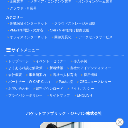
金融業界
メディア・コンテンツ業界
オンラインゲーム業界
クラウド・IT業界
カテゴリー
帯域保証インターネット
クラウドストレージ用回線
VMware問題への対応
SIer / NIer様向け提案支援
オフィスインターネット
回線冗長化
データセンタサービス
サイトメニュー
トップページ
イベント・セミナー
導入事例
よくある相談と解決策
新着情報
当社のアイデンティティー
会社概要
事業所案内
当社の人材育成
採用情報
パートナー（W-CAP Club）
Packet流
CEOニュースレター
お問い合わせ
資料ダウンロード
サイトポリシー
プライバシーポリシー
サイトマップ
ENGLISH
パケットファブリック・ジャパン株式会社
〒101-0045