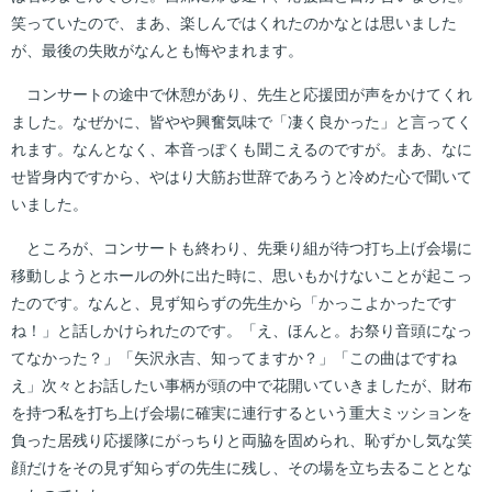
笑っていたので、まあ、楽しんではくれたのかなとは思いました
が、最後の失敗がなんとも悔やまれます。
コンサートの途中で休憩があり、先生と応援団が声をかけてくれ
ました。なぜかに、皆やや興奮気味で「凄く良かった」と言ってく
れます。なんとなく、本音っぽくも聞こえるのですが。まあ、なに
せ皆身内ですから、やはり大筋お世辞であろうと冷めた心で聞いて
いました。
ところが、コンサートも終わり、先乗り組が待つ打ち上げ会場に
移動しようとホールの外に出た時に、思いもかけないことが起こっ
たのです。なんと、見ず知らずの先生から「かっこよかったです
ね！」と話しかけられたのです。「え、ほんと。お祭り音頭になっ
てなかった？」「矢沢永吉、知ってますか？」「この曲はですね
え」次々とお話したい事柄が頭の中で花開いていきましたが、財布
を持つ私を打ち上げ会場に確実に連行するという重大ミッションを
負った居残り応援隊にがっちりと両脇を固められ、恥ずかし気な笑
顔だけをその見ず知らずの先生に残し、その場を立ち去ることとな