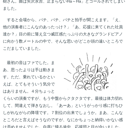
樹さん。曲は矢沢永吉、止まらないHa～Ha」とコールされてしまい
ました。
すると会場から、パチ、パチ、パチと拍手が聞こえます。「え、
他の演奏者にこんなのあったっけ？」「あ、応援に来てくれた社員
達か？」目の前に聳え立つ威圧感たっぷりの大きなグランドピアノ
に向かう数メートルの中で、そんな思いがどこか頭の遠いところで
こだましていました。
最初の音はファでした。ま
あ、思ったよりは手は動きま
す。ただ、乗れているかとい
えば、とてもそういう気分で
はありません。４分ちょっと
くらいの演奏ですが、もう中盤からクタクタです。最後は体力切れ
して、間違えて弾きなおし。「あーあ」というがっかり感に打ちひ
しがれながらの降壇です。７割位の出来でしょうか。まあ、こんな
ところだと言えばそうなのですが、なにかちょっと納得いかない感
は否めませんでした。自席に帰る途中、応援団と目が合いました。