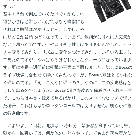
ずっと
基本１６分で刻んでいくだけですから手の
運びがさほど難しいわけではなく暗譜にも
それほど時間はかかりません。しかし、や
はりどこか音頭っぽくなってしまいます。歌詞がなければ大丈夫か
なとも思ったのですが、やはりそう甘くはありませんでした。ピッ
チを変えてみたり、リズムに変化をつけてみたり、いろいろ工夫し
て見たのですが、やればやるほどおかしなグルーヴになっていきま
す。更に本番一週間前に衝撃の事実に直面しました。試しにBossの
ライブ映像に合わせて弾いてみたのですが、Bossの歌はとてつもな
く遅いのです。「え、こんなに遅いの？」なのに、この疾走感はど
うして出るのでしょうか。Bossの凄さを改めて痛感させられる一方
で、こちらは本番を控えて焦るばかり。このスローなピッチで弾い
た場合、これはもはやロックンロールではありません。明らかに亀
の行進曲です。
いよいよ、当日朝。開演は17時45分。緊張感が高まっていく中、
朝から一回弾いては、何か他のことをやって、でもまた落ち着かな