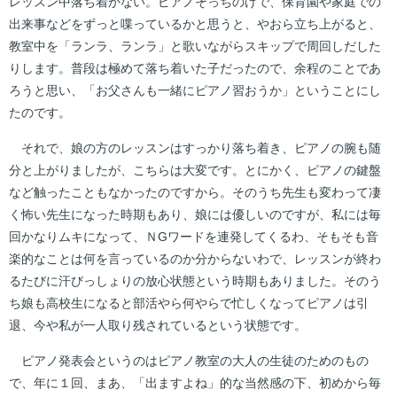
レッスン中落ち着かない。ピアノそっちのけで、保育園や家庭での
出来事などをずっと喋っているかと思うと、やおら立ち上がると、
教室中を「ランラ、ランラ」と歌いながらスキップで周回しだした
りします。普段は極めて落ち着いた子だったので、余程のことであ
ろうと思い、「お父さんも一緒にピアノ習おうか」ということにし
たのです。
それで、娘の方のレッスンはすっかり落ち着き、ピアノの腕も随
分と上がりましたが、こちらは大変です。とにかく、ピアノの鍵盤
など触ったこともなかったのですから。そのうち先生も変わって凄
く怖い先生になった時期もあり、娘には優しいのですが、私には毎
回かなりムキになって、ＮGワードを連発してくるわ、そもそも音
楽的なことは何を言っているのか分からないわで、レッスンが終わ
るたびに汗びっしょりの放心状態という時期もありました。そのう
ち娘も高校生になると部活やら何やらで忙しくなってピアノは引
退、今や私が一人取り残されているという状態です。
ピアノ発表会というのはピアノ教室の大人の生徒のためのもの
で、年に１回、まあ、「出ますよね」的な当然感の下、初めから毎