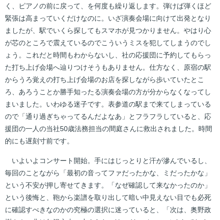
く、ピアノの前に戻って、を何度も繰り返します。弾けば弾くほど
緊張は高まっていくだけなのに。いざ演奏会場に向けて出発となり
ましたが、駅でいくら探してもスマホが見つかりません。やはり心
が芯のところで震えているのでこういうミスを犯してしまうのでし
ょう。これだと時間もわからないし、社の応援団に予約してもらっ
た打ち上げ会場へ辿りつけそうもありません。仕方なく、原宿の駅
からうろ覚えの打ち上げ会場のお店を探しながら歩いていたとこ
ろ、あろうことか勝手知ったる演奏会場の方が分からなくなってし
まいました。いわゆる迷子です。表参道の駅まで来てしまっている
ので「通り過ぎちゃってるんだよなあ」とフラフラしていると、応
援団の一人の当社50歳法務担当の間庭さんに救出されました。時間
的にも遅刻寸前です。
いよいよコンサート開始。手にはじっとりと汗が滲んでいるし、
毎回のことながら「最初の音ってファだったかな、ミだったかな」
という不安が押し寄せてきます。「なぜ確認して来なかったのか」
という後悔と、鞄から楽譜を取り出して暗い中見えない目でも必死
に確認すべきなのかの究極の選択に迷っていると、「次は、奥野政