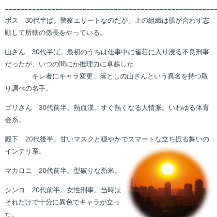
======================================================
ボス 30代半ば。警察エリートなのだが、上の組織は肌が合わず志
願して所轄の係長をやっている。
山さん 30代半ば。最初のうちは仕事中に雀荘に入り浸る不良刑事
だったが、いつの間にか推理力に卓越した
キレ者にキャラ変更。落としの山さんという異名を持つ取
り調べの名手。
ゴリさん 30代前半。熱血漢。すぐ熱くなる人情派。いわゆる体育
会系。
殿下 20代後半。甘いマスクと穏やかでスマートな立ち振る舞いの
インテリ系。
マカロニ 20代前半。型破りな新米。
シンコ 20代前半。女性刑事。当時は
それだけで十分に異色でキャラが立っ
た。