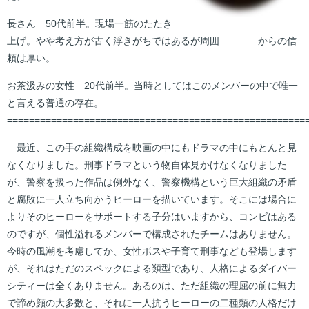
長さん 50代前半。現場一筋のたたき
上げ。やや考え方が古く浮きがちではあるが周囲
からの信
頼は厚い。
お茶汲みの女性 20代前半。当時としてはこのメンバーの中で唯一
と言える普通の存在。
======================================================
最近、この手の組織構成を映画の中にもドラマの中にもとんと見
なくなりました。刑事ドラマという物自体見かけなくなりました
が、警察を扱った作品は例外なく、警察機構という巨大組織の矛盾
と腐敗に一人立ち向かうヒーローを描いています。そこには場合に
よりそのヒーローをサポートする子分はいますから、コンビはある
のですが、個性溢れるメンバーで構成されたチームはありません。
今時の風潮を考慮してか、女性ボスや子育て刑事なども登場します
が、それはただのスペックによる類型であり、人格によるダイバー
シティーは全くありません。あるのは、ただ組織の理屈の前に無力
で諦め顔の大多数と、それに一人抗うヒーローの二種類の人格だけ