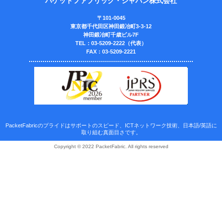
パケットファブリック・ジャパン株式会社
〒101-0045
東京都千代田区神田鍛冶町3-3-12
神田鍛冶町千歳ビル7F
TEL：03-5209-2222（代表）
FAX：03-5209-2221
PacketFabricのプライドはサポートのスピード、ICTネットワーク技術、日本語/英語に
取り組む真面目さです。
Copyright © 2022 PacketFabric. All rights reserved