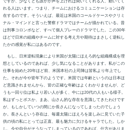
ですが、少なくとも誰かが声を上げれば聞いてくれる人、動いてく
れる人はいます。つまり、チームにおけるコミュニケーションは存
在するのです。そういえば、最近は米国のコールドケースやクリミ
ナル・マインドと言った警察ドラマではチームが描かれている。昔
は刑事コロンボなど、すべて個人プレーのドラマでした。この30年
ほどで日米の組織やチームに対する考え方や期待はまさしく逆転し
たかの感覚が私にはあるのです。
もし、日米逆転現象により米国が太陽にほえろ的な組織構成を理
想としているのであれば、少し気になることがあります。私がこの
仕事を始めた20年ほど前、米国本社の上司陣は皆私より年上でし
た。それが今や皆年下のようです。米国では年齢というのは日本ほ
ど意識されませんから、皆の正確な年齢はよくわかりませんが、ど
うも一回り位は私より若い人が多く、中には20代の人もいる様子。
私はずっとボスか、まあ、山さん的な存在を意識してきたわけです
が、もしかしていつの間にか長さんになってしまったのでしょう
か。長さんという存在は、毎週太陽にほえろを楽しみに見ていた子
供の頃の私にとっては正直、最も魅力に欠けるキャラでした。しか
し、今や自分がそうなってしまっているのであれば、仕方がありま