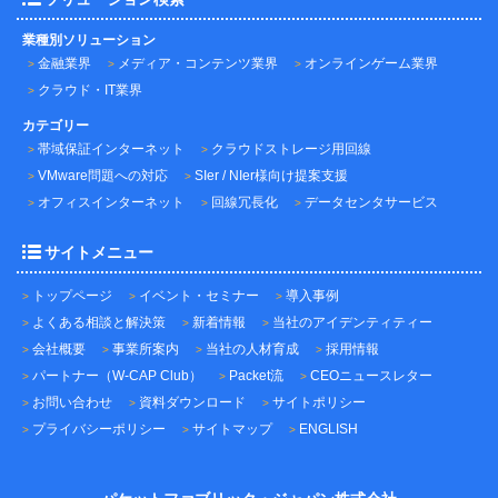
業種別ソリューション
金融業界
メディア・コンテンツ業界
オンラインゲーム業界
クラウド・IT業界
カテゴリー
帯域保証インターネット
クラウドストレージ用回線
VMware問題への対応
SIer / NIer様向け提案支援
オフィスインターネット
回線冗長化
データセンタサービス
サイトメニュー
トップページ
イベント・セミナー
導入事例
よくある相談と解決策
新着情報
当社のアイデンティティー
会社概要
事業所案内
当社の人材育成
採用情報
パートナー（W-CAP Club）
Packet流
CEOニュースレター
お問い合わせ
資料ダウンロード
サイトポリシー
プライバシーポリシー
サイトマップ
ENGLISH