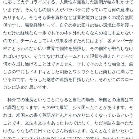
に応じてカテゴライズする、人間性を無視した論調が幅を利かせて
いますが、そんなもの個々人がバラバラに持っていても何の意味も
ありません。そもそも保有資格などは業務能力とは多くの場合無関
係ですし、職務経験だって、自分の身の回りの狭い環境に長年浸っ
ただけの経験なら一歩でもその枠を外れたらなんの役にも立たない
のです。チームとしていい成果を出すためにはまず、各メンバーが
枠にとらわれない広い世界で個性を発揮し、その個性が融合しなけ
ればいけない。そうでなければチームとして現状を超えたところで
何かを成し遂げることはできません。そしてそのような融合は、厳
しさの中にもドキドキとした刺激とワクワクとした楽しさに満ちて
いるのです。そうした魅惑の連携を目指したい。それがこのスロー
ガンに込めた思いです。
枠外での連携ということになると当社の場合、米国との連携は常
に課題となります。その中で最近、少々困ったことがあります。そ
れは、米国人の書く英語がどんどんわかりにくくなっているという
ことです。文法も文型もあったものではなく、ただ単語を並べただ
けのようなものに日々たくさん出会います。なんとなく言いたいこ
とのニュアンスがわからないわけではないですが、細かいところは