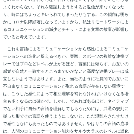
よくわからない。それを確認しようとすると返信が来なくなった
り、時にはちょっとキレられてしまったりもする。この傾向は明ら
かにコロナ以降顕著になっていますから、私はリモートワークによ
るコミュニケーションの減少とチャットによる文章の放棄が影響し
ていると考えています。
これを言語によるコミュニケーションから感性によるコミュニケ
ーションへの進化と捉えるべきか。実際、スポーツの複雑な連携プ
レーではプロなどレベルが上がるほど、言葉には頼らず、お互いの
感覚が自然と一致するところまでいかないと高度な連携プレーは成
立しないようではあります。また、当社のように社員間でお互いに
不自由なくコミュニケーションが取れる言語が存在しない環境で
は、こうした感性によって相互理解を補わなければいけなくなる場
合も多くなるのは確かで。しかし、であればあるほど、ネイティブ
でない相手に自分の言語を理解してもらうためには、共通の規則に
従った形でその言語を使うようにしないと、ただ混乱をきたすだけ
で感性もなにもあったものではありません。やはりこの言語の崩壊
は、人間のコミュニケーション能力をサルやカラスのレベルに退化