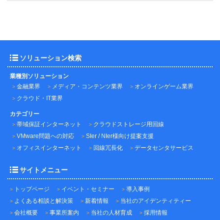
ソリューション検索
業種別ソリューション
金融業界
メディア・コンテンツ業界
オンラインゲーム業界
クラウド・IT業界
カテゴリー
帯域保証インターネット
クラウドストレージ用回線
VMware問題への対応
SIer / NIer様向け提案支援
オフィスインターネット
回線冗長化
データセンタサービス
サイトメニュー
トップページ
イベント・セミナー
導入事例
よくある相談と解決策
新着情報
当社のアイデンティティー
会社概要
事業所案内
当社の人材育成
採用情報