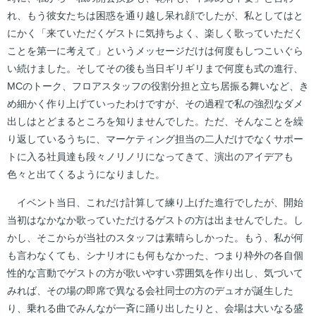
れ、もう彼女たちは困惑を通り越し呆れ顔でしたが、私としてはと
にかく「来ていただくゲストに気持ちよく、楽しく歌っていただく
ことを第一に考えて」というメッセージだけは何度もしつこいぐら
い続けました。そしてその後も当日ギリギリまで何度も式の進行、
MCのトーク、フロアスタッフの役割分担と立ち居振る舞いなど、き
め細かく作り上げていったわけですが、その過程で私の強烈なダメ
出しはとどまるところを知りませんでした。ただ、そんなことを繰
り返しているうちに、マーケティング担当の二人だけでなくサポー
トに入る社員達も段々ノリノリになってきて、演出のアイデアも
色々と出てくるようになりました。
イベント当日、これだけ計算して練り上げた進行でしたが、開始
当初はなかなか歌っていただけるゲストの方は出ませんでした。し
かし、そこからが当社のスタッフは素晴らしかった。もう、私が何
も言わなくても、シナリオにも何もなかった、つまり枠外の各自個
性的な言動でゲストの方が歌いやすい雰囲気を作り出し、気づいて
みれば、その場の即席で異なる会社同士の方のデュオが誕生した
り、乗れる曲でみんなが一斉に踊り出したりと、会場は大いなる盛