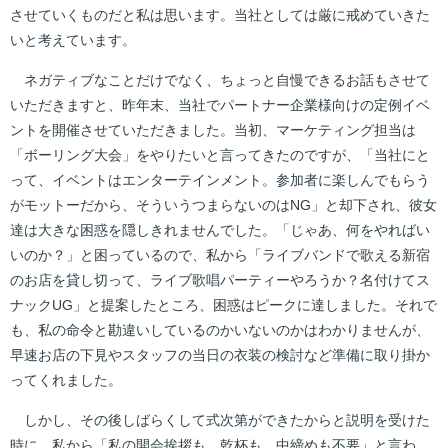
させていくものだと私は思います。当社としては厳に戒めていきた
いと考えています。
ネガティブなことだけでなく、ちょっと自慢できるお話もさせて
いただきますと、昨年末、当社でパートナー企業様向けの定例イベ
ントを開催させていただきました。当初、マーケティング担当は
「ボーリング大会」をやりたいと言ってきたのですが、「当社にと
って、イベントはエンターテインメント。参加者に楽しんでもらう
がモットーだから、そういうつまらないのはNG」と却下され、彼女
達は大きな困惑を隠しきれませんでした。「じゃあ、何をやればい
いのか？」と困っているので、私から「ライブバンドで歌える新宿
のお店を貸し切って、ライブ歌唱パーティーやろうか？名付けてス
ナックUG」と提案したところ、困惑はピークに達しました。それで
も、私の命令と勘違いしているのかいないのかはわかりませんが、
早速お店の下見やスタッフの当日の衣装の検討など準備に取り掛か
ってくれました。
しかし、その後しばらくして式次第ができたからと説明を受けた
時に、私から「私の開会挨拶も、乾杯も、中締めも不要」と言わ