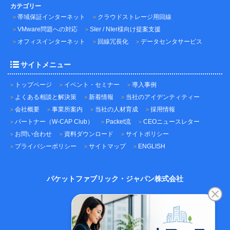
カテゴリー
帯域保証インターネット
クラウドストレージ用回線
VMware問題への対応
SIer / NIer様向け提案支援
オフィスインターネット
回線冗長化
データセンタサービス
サイトメニュー
トップページ
イベント・セミナー
導入事例
よくある相談と解決策
新着情報
当社のアイデンティティー
会社概要
事業所案内
当社の人材育成
採用情報
パートナー（W-CAP Club）
Packet流
CEOニュースレター
お問い合わせ
資料ダウンロード
サイトポリシー
プライバシーポリシー
サイトマップ
ENGLISH
パケットファブリック・ジャパン株式会社
〒101-0045
東京都千代田区神田鍛冶町3-3-12
神田鍛冶町千歳ビル7F
TEL：03-5209-2222（代表）