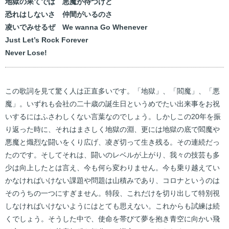
地獄の果てでは 悪魔が待つけど
恐れはしないさ 仲間がいるのさ
凌いでみせるぜ We wanna Go Whenever
Just Let’s Rock Forever
Never Lose!
この歌詞を見て驚く人は正直多いです。「地獄」、「閻魔」、「悪
魔」。いずれも会社の二十歳の誕生日というめでたい出来事をお祝
いするにはふさわしくない言葉なのでしょう。しかしこの20年を振
り返った時に、それはまさしく地獄の淵、更には地獄の底で閻魔や
悪魔と熾烈な闘いをくり広げ、凌ぎ切って生き残る。その連続だっ
たのです。そしてそれは、闘いのレベルが上がり、我々の技芸も多
少は向上したとは言え、今も何ら変わりません。今も乗り越えてい
かなければいけない課題や問題は山積みであり、コロナというのは
そのうちの一つにすぎません。特段、これだけを切り出して特別視
しなければいけないようにはとても思えない。これからも試練は続
くでしょう。そうした中で、使命を帯びて夢を抱き青空に向かい飛