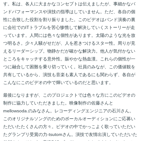
す。私は、各人に大まかなコンセプトは伝えましたが、事細かなバ
ンドパフォーマンスや演技の指導はしていません。ただ、各自の個
性に合致した役割を割り振りました。このビデオはバンド演奏の裏
に会社でのITトラブルを苦心惨憺して解決していくストーリーが走
っています。人間には色々な個性があります。太陽のような光を放
つ明るさ。少々人騒がせだが、人を惹きつけるスター性。周りが見
えるリーダーシップ。物静かだが確かな解決力。他人が気付かない
ところをキャッチする意外性。賑やかな熱血漢。これらの個性が一
つに融合して困難を乗り切っていく。社員のみなが、この価値観を
共有しているから、演技も音楽も素人であるにも関わらず、各自が
こんなにこのビデオの中で輝いているのだと思います。
最後になりますが、このプロジェクトでは色々な方にこのビデオの
制作に協力していただきました。映像制作の佐藤さんと
mellowsoda.のみなさん。レコーディングエンジニアの石川さん。
このオリジナルソングのためのボーカルオーディションにご応募い
ただいたたくさんの方々。ビデオの中でかっこよく歌っていただい
たグランプリ受賞の力-tsutomさん。演技で友情出演していただいた