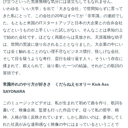
び立つといった荒唐無稽な気分には逆立ちしてもなれません。
いわゆる「いい大学」を出て「大きな会社」で世間知らずに育って
きた私にとって、この会社の20年はすべてが「非常識」の連続でし
た。もともと米国のITスタートアップと日本の大企業との合弁会社
などというものが上手くいった試しがない。そんなことは承知の上
で始めた会社です。ほどなく両親からは見放され、天涯孤独な幼子
は、世間の荒波に放り出されることとなりました。大企業の中にい
ては全く触れることのない理不尽なビジネス慣行、怪しげな会社、
そして目を疑うような奇行、蛮行を繰り返す人々。そういう存在に
揉まれて、鍛えられて、辿り着いた一つの結論。それがこの歌詞の
冒頭です。
常識外れのやり方が好きさ くだらねえセオリー Kick Ass
SAYONARA
このミュージックビデオは、私が生まれて初めて曲を作り、歌詞を
書いて、映像企画、監督も行った作品です。従って私の哲学、精
神、人格が強く反映されています。しかし面白いのは、参加してく
れた社員がみな違和感なく映像の中にはまっているということで