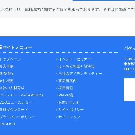
、お見積もり、資料請求に関するご質問を承っております。まずはお気軽にご
サイトメニュー
パケ
トップページ
イベント・セミナー
〒101-
東京都
導入事例
よくある相談と解決策
TEL：0
新着情報
当社のアイデンティティー
会社概要
事業所案内
当社の人材育成
採用情報
パートナー（W-CAP Club）
Packet流
CEOニュースレター
お問い合わせ
資料ダウンロード
サイトポリシー
プライバシーポリシー
サイトマップ
ENGLISH