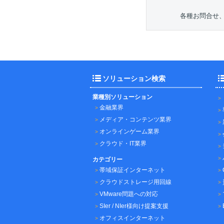
各種お問合せ
ソリューション検索
業種別ソリューション
金融業界
メディア・コンテンツ業界
オンラインゲーム業界
クラウド・IT業界
カテゴリー
帯域保証インターネット
クラウドストレージ用回線
VMware問題への対応
SIer / NIer様向け提案支援
オフィスインターネット