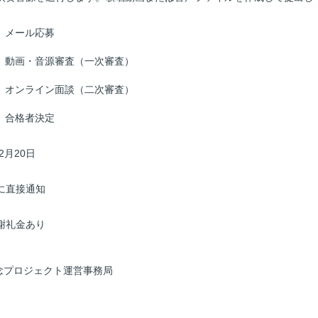
： メール応募
2： 動画・音源審査（一次審査）
3： オンライン面談（二次審査）
4： 合格者決定
月20日
直接通知
謝礼金あり
周年記念プロジェクト運営事務局