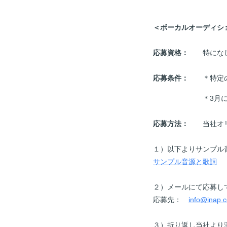
＜ボーカルオーディシ
応募資格：
特になし（
応募条件：
＊特定のプ
＊3月
応募方法：
当社オリジ
１）以下よりサンプル音
サンプル音源と歌詞
２）メールにて応募し
応募先：
info@inap.c
３）折り返し当社より