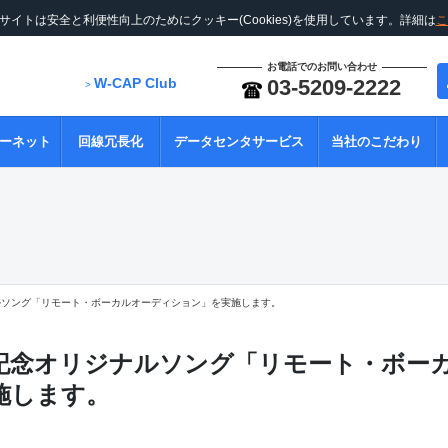
サイトは安全と利便性向上のためにクッキー(Cookies)を使用しています。詳細は
こ
お電話でのお問い合わせ
W-CAP Club
03-5209-2222
>
ーネット
回線冗長化
データセンタサービス
当社のこだわり
ルソング「リモート・ボーカルオーディション」を実施します。
年記念オリジナルソング「リモート・ボー
施します。