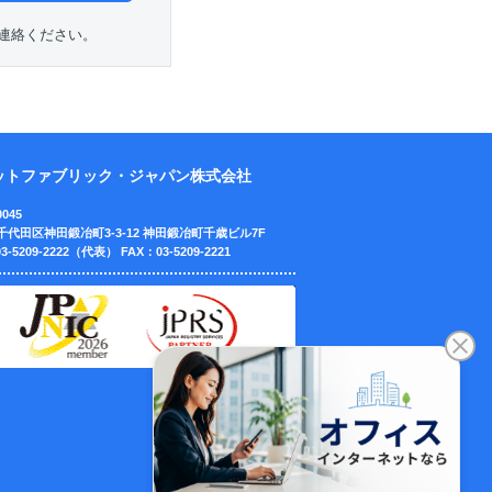
連絡ください。
ットファブリック・ジャパン株式会社
0045
千代田区神田鍛冶町3-3-12
神田鍛冶町千歳ビル7F
3-5209-2222（代表）
FAX：03-5209-2221