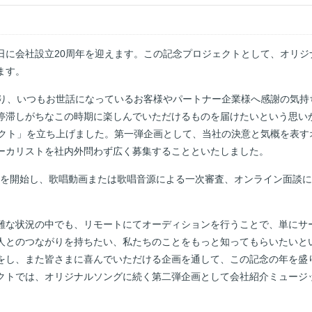
10日に会社設立20周年を迎えます。この記念プロジェクトとして、オリ
ます。
たり、いつもお世話になっているお客様やパートナー企業様へ感謝の気持
滞しがちなこの時期に楽しんでいただけるものを届けたいという思いから、「
ェクト」を立ち上げました。第一弾企画として、当社の決意と気概を表す
ーカリストを社内外問わず広く募集することといたしました。
り募集を開始し、歌唱動画または歌唱音源による一次審査、オンライン面談
。
難な状況の中でも、リモートにてオーディションを行うことで、単にサ
人とのつながりを持ちたい、私たちのことをもっと知ってもらいたいと
をし、また皆さまに喜んでいただける企画を通して、この記念の年を盛
クトでは、オリジナルソングに続く第二弾企画として会社紹介ミュージ