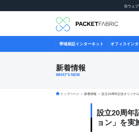
当ウェブ
帯域保証インターネット
オフィスインタ
新着情報
WHAT'S NEW
トップページ
>
新着情報
>
設立20周年記念オリジナ
設立20周
ョン」を実