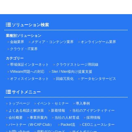
ソリューション検索
業種別ソリューション
金融業界
メディア・コンテンツ業界
オンラインゲーム業界
クラウド・IT業界
カテゴリー
帯域保証インターネット
クラウドストレージ用回線
VMware問題への対応
SIer / NIer様向け提案支援
オフィスインターネット
回線冗長化
データセンタサービス
サイトメニュー
トップページ
イベント・セミナー
導入事例
よくある相談と解決策
新着情報
当社のアイデンティティー
会社概要
事業所案内
当社の人材育成
採用情報
パートナー（W-CAP Club）
Packet流
CEOニュースレター
お問い合わせ
資料ダウンロード
サイトポリシー