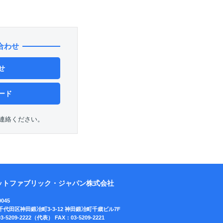
合わせ
せ
ード
連絡ください。
ットファブリック・ジャパン株式会社
0045
千代田区神田鍛冶町3-3-12
神田鍛冶町千歳ビル7F
3-5209-2222（代表）
FAX：03-5209-2221