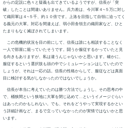
からの定説に色々と疑義も出てきているようですが、信長が「突
破」したことは間違いありません。兵力差は、今川軍４~５万に対し
て織田軍は４~５千、約１０倍です。上洛を目指して自領に迫ってく
る義元の大軍。対応を間違えば、弱小田舎領主の織田家など、ひと
たまりもなく滅ぼされてしまいます。
この危機的状況を目の前にして、信長は誰にも相談することなく
一人で部屋に籠っていたそうです。闘うか服従するかっていたと見
る向きもありますが、私は違うんじゃないかと思います。確かに、
服従するという選択肢も頭の中でシミュレーションはしていたので
しょうが、それは一応の話。信長の性格からして、服従などは真面
目に検討する気がしなかったのではないでしょうか。
信長が本当に考えていたのは勝つ方法でしょうし、その思考の中
で、桶狭間という狭地に大軍を閉じ込めて…というイメージぐらい
はあったのかもしれない。でも、それをどうやって実現するかとい
う詳細計画など、まるで立っていなかったのが実情ではないかと思
います。