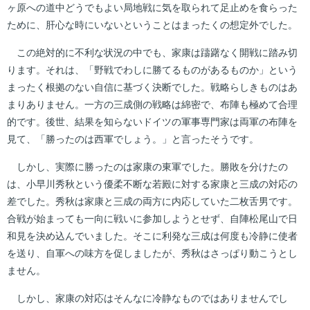
ヶ原への道中どうでもよい局地戦に気を取られて足止めを食らった
ために、肝心な時にいないということはまったくの想定外でした。
この絶対的に不利な状況の中でも、家康は躊躇なく開戦に踏み切
ります。それは、「野戦でわしに勝てるものがあるものか」という
まったく根拠のない自信に基づく決断でした。戦略らしきものはあ
まりありません。一方の三成側の戦略は綿密で、布陣も極めて合理
的です。後世、結果を知らないドイツの軍事専門家は両軍の布陣を
見て、「勝ったのは西軍でしょう。」と言ったそうです。
しかし、実際に勝ったのは家康の東軍でした。勝敗を分けたの
は、小早川秀秋という優柔不断な若殿に対する家康と三成の対応の
差でした。秀秋は家康と三成の両方に内応していた二枚舌男です。
合戦が始まっても一向に戦いに参加しようとせず、自陣松尾山で日
和見を決め込んでいました。そこに利発な三成は何度も冷静に使者
を送り、自軍への味方を促しましたが、秀秋はさっぱり動こうとし
ません。
しかし、家康の対応はそんなに冷静なものではありませんでし