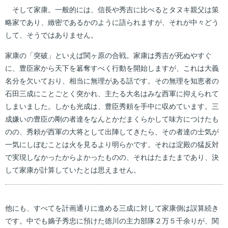
そして家康。一般的には、信長や秀吉に比べるとタヌキ親父は策
略家であり、緻密であるかのように語られますが、それが中々どう
して、そうではありません。
家康の「突破」といえば関ヶ原の合戦。家康は秀吉が死ぬやすぐ
に、豊臣家から天下を簒奪すべく行動を開始しますが、これは大義
名分を欠いており、相当に無理がある話です。その無理を知恵者の
石田三成にことごとく突かれ、主たる大名はみな西軍に抑えられて
しまいました。しかも光成は、豊臣秀頼を手中に収めています。三
成嫌いの豊臣の剛の者達をなんとかだまくらかして味方につけたも
のの、秀頼が西軍の大将として出陣してきたら、その者達の士気が
一気にしぼむことは火を見るより明らかです。それは淀殿の猛反対
で実現しなかったからよかったものの、それはたまたまであり、決
して家康が計算していたとは思えません。
他にも、すべてを計画通りに進める三成に対して家康側は誤算続き
です。中でも嫡子秀忠に預けた徳川の主力部隊２万５千余りが、関