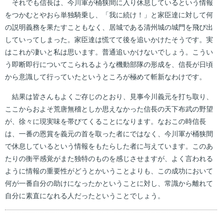
それでも信長は、今川軍が桶狭間に入り休息しているという情報
をつかむとやおら単独騎乗し、「我に続け！」と家臣達に対して何
の説明義務を果たすこともなく、居城である清州城の城門を飛び出
していってしまった。家臣達は慌てて後を追いかけたそうです。実
はこれが凄いと私は思います。普通追いかけないでしょう。こうい
う即断即行についてこられるような機動部隊の形成を、信長が日頃
から意識して行っていたというところが極めて斬新なわけです。
結果は皆さんもよくご存じのとおり、見事今川義元を打ち取り、
ここからおよそ荒唐無稽としか思えなかった信長の天下布武の野望
が、徐々に現実味を帯びてくることになります。なおこの時信長
は、一番の恩賞を義元の首を取った者にではなく、今川軍が桶狭間
で休息しているという情報をもたらした者に与えています。このあ
たりの衡平感覚がまた独特のものを感じさせますが、よく言われる
ように情報の重要性がどうとかいうことよりも、この成功において
何が一番自分の助けになったかということに対し、常識から離れて
自分に素直になれる人だったということでしょう。