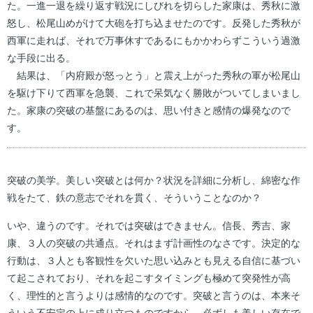
た。一進一退を繰り返す戦況にしびれを切らした家康は、秀秋に激
怒し、松尾山めがけて大砲を打ち込ませたのです。反発した秀秋が
西軍に走れば、それで万事休すであるにもかかわらずこういう過激
な手段に出る。
結果は、「内府殿が怒っとう」と震え上がった秀秋の軍が松尾山
を駆け下りて西軍を急襲、これで呆気なく勝敗がついてしまいまし
た。家康の突破の基盤にあるのは、思い付きと感情の爆発なので
す。
突破の美学。美しい突破とは何か？状況を詳細に分析し、綿密な作
戦をたて、鉄の意志でそれを貫く、そういうことなのか？
いや、違うのです。それでは突破はできません。信長、秀吉、家
康、３人の突破の共通点。それはまず計画性のなさです。決定的な
行動は、３人とも客観性を欠いた思い込みとも見える自信に基づい
て起こされており、それを起こすタイミングも極めて突発性が高
く、理性的と言うよりは感情的なのです。突破と言うのは、本来そ