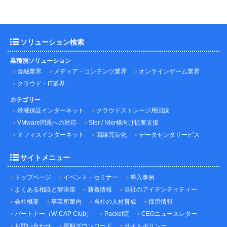
ソリューション検索
業種別ソリューション
金融業界
メディア・コンテンツ業界
オンラインゲーム業界
クラウド・IT業界
カテゴリー
帯域保証インターネット
クラウドストレージ用回線
VMware問題への対応
SIer / NIer様向け提案支援
オフィスインターネット
回線冗長化
データセンタサービス
サイトメニュー
トップページ
イベント・セミナー
導入事例
よくある相談と解決策
新着情報
当社のアイデンティティー
会社概要
事業所案内
当社の人材育成
採用情報
パートナー（W-CAP Club）
Packet流
CEOニュースレター
お問い合わせ
資料ダウンロード
サイトポリシー