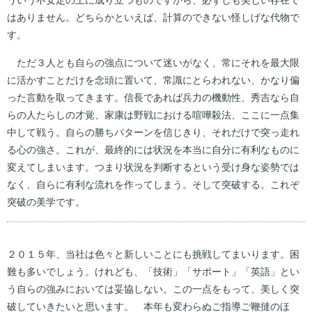
ういう不安定の上に成り立つものですから、必ずしも美しい存在で
はありません。どちらかといえば、計算のできない怪しげな代物で
す。
ただ３人とも自らの強点について迷いがなく、常にそれを最大限
に活かすことだけを念頭に置いて、常識にとらわれない、かなり偏
った言動を取ってきます。信長であれば兵力の機動性、秀吉なら自
らの人たらしの才覚、家康は野戦における喧嘩殺法、ここに一点集
中して戦う。自らの勝ちパターンを信じきり、それだけで突っ走れ
る心の強さ。これが、最終的には状況を本当に自分に有利なものに
変えてしまいます。つまり状況を判断するという受け身な姿勢では
なく、自らに有利な流れを作ってしまう。そして突破する。これぞ
突破の美学です。
２０１５年、当社は色々と新しいことにも挑戦してまいります。困
難も多いでしょう。けれども、「技術」「サポート」「英語」とい
う自らの強みにおいては妥協しない。この一点をもって、美しく突
破していきたいと思います。 本年も変わらぬご指導ご鞭撻のほ