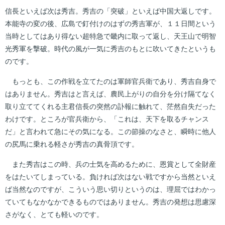
信長といえば次は秀吉。秀吉の「突破」といえば中国大返しです。
本能寺の変の後、広島で釘付けのはずの秀吉軍が、１１日間という
当時としてはあり得ない超特急で畿内に取って返し、天王山で明智
光秀軍を撃破。時代の風が一気に秀吉のもとに吹いてきたというも
のです。
もっとも、この作戦を立てたのは軍師官兵衛であり、秀吉自身で
はありません。秀吉はと言えば、農民上がりの自分を分け隔てなく
取り立ててくれる主君信長の突然の訃報に触れて、茫然自失だった
わけです。ところが官兵衛から、「これは、天下を取るチャンス
だ」と言われて急にその気になる。この節操のなさと、瞬時に他人
の尻馬に乗れる軽さが秀吉の真骨頂です。
また秀吉はこの時、兵の士気を高めるために、恩賞として全財産
をはたいてしまっている。負ければ次はない戦ですから当然といえ
ば当然なのですが、こういう思い切りというのは、理屈ではわかっ
ていてもなかなかできるものではありません。秀吉の発想は思慮深
さがなく、とても軽いのです。