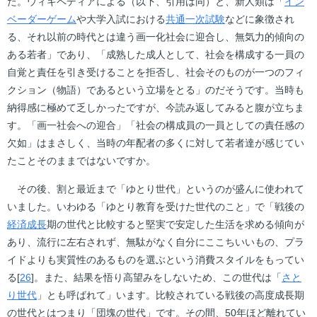
た。ウィキペディアによる（以下、引用は同）と、新人類は「
イン
ベーダーゲーム
や大学入試における
共通一次試験
などに象徴され
る、それ以前の時代とは違う画一化社会に迎合し、無気力的傾向の
ある若者」であり、「成熟した成人として、社会を構成する一員の
自覚と責任を引き受けることを拒否し、社会そのものが一つのフィ
クション（物語）であるという立場をとる」のだそうです。当時も
納得感に極めて乏しかったですが、今読み返してみると腹が立ちま
す。「画一社会への迎合」「社会の構成員の一員としての責任感の
欠如」はまさしく、当時の年配者の多くに対して若者達が感じてい
たことそのままではないですか。
その後、割と最近まで「ゆとり世代」というのが盛んに使われて
いました。いわゆる「ゆとり教育を受けた世代のこと」で「戦後の
経済成長
期の世代と比較すると堅実で安定した生活を求める傾向が
あり、流行に左右されず、無駄がなく自分にここちいいもの、プラ
イドよりも実質性のあるものを選ぶという消費スタイルをもってい
る[
26
]。また、結果を悟り高望みをしないため、この世代は「
さと
り世代
」とも呼ばれて」います。比較されている戦後の高度成長期
の世代とはつまり「団塊の世代」です。その間、50年ほど離れてい