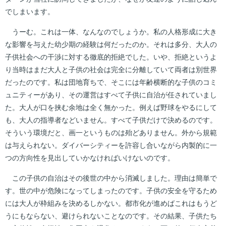
でしまいます。
うーむ。これは一体、なんなのでしょうか。私の人格形成に大き
な影響を与えた幼少期の経験は何だったのか。それは多分、大人の
子供社会への干渉に対する徹底的拒絶でした。いや、拒絶というよ
り当時はまだ大人と子供の社会は完全に分離していて両者は別世界
だったのです。私は団地育ちで、そこには年齢横断的な子供のコミ
ュニティーがあり、その運営はすべて子供に自治が任されていまし
た。大人が口を挟む余地は全く無かった。例えば野球をやるにして
も、大人の指導者などいません。すべて子供だけで決めるのです。
そういう環境だと、画一というものは殆どありません。外から規範
は与えられない。ダイバーシティーを許容し合いながら内製的に一
つの方向性を見出していかなければいけないのです。
この子供の自治はその後世の中から消滅しました。理由は簡単で
す。世の中が危険になってしまったのです。子供の安全を守るため
には大人が枠組みを決めるしかない。都市化が進めばこれはもうど
うにもならない、避けられないことなのです。その結果、子供たち