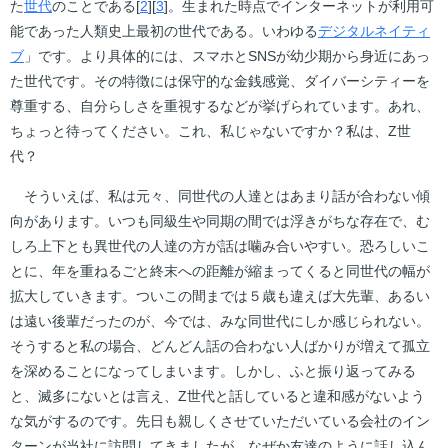
た
世代
のことである[
2
][
3
]。生まれた時点でインターネットが利用可
能であった人類史上最初の世代である。いわゆる
デジタルネイティ
ブ
」です。より具体的には、スマホとSNSが幼少期から身近にあっ
た世代です。その特徴には保守的な金銭感覚、ダイバーシティーを
尊重する、自分らしさを重視するなどが挙げられています。あれ、
ちょっと待ってください。これ、私じゃないですか？私は、Z世
代？
そういえば、私は元々、同世代の人達とはあまり話が合わない傾
向があります。いつも同級生や同期の間では浮きがちな存在で、む
しろ上下とも異世代の人達の方が話は噛み合いやすい。恐ろしいこ
とに、年を重ねるごと終末への距離が縮まってくると同世代の幅が
拡大していきます。ついこの間までは５歳も違えば大先輩、あるい
は遠い後輩だったのが、今では、みな同世代にしか感じられない。
そうすると私の場合、どんどん話の合わない人ばかりが増えて孤立
を深めることになってしまいます。しかし、ふと振り返ってみる
と、滅多にないとは言え、Z世代と話していると違和感がないよう
な気がするのです。先日も親しくさせていただいている会社のイン
ターンが当社に訪問してきましたが、なぜか友達のように話し込ん