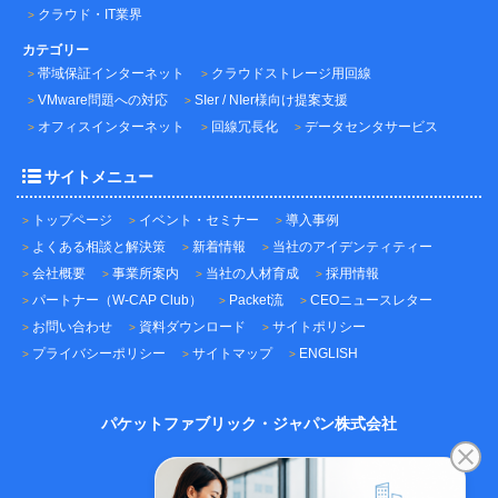
クラウド・IT業界
カテゴリー
帯域保証インターネット
クラウドストレージ用回線
VMware問題への対応
SIer / NIer様向け提案支援
オフィスインターネット
回線冗長化
データセンタサービス
サイトメニュー
トップページ
イベント・セミナー
導入事例
よくある相談と解決策
新着情報
当社のアイデンティティー
会社概要
事業所案内
当社の人材育成
採用情報
パートナー（W-CAP Club）
Packet流
CEOニュースレター
お問い合わせ
資料ダウンロード
サイトポリシー
プライバシーポリシー
サイトマップ
ENGLISH
パケットファブリック・ジャパン株式会社
〒101-0045
東京都千代田区神田鍛冶町3-3-12