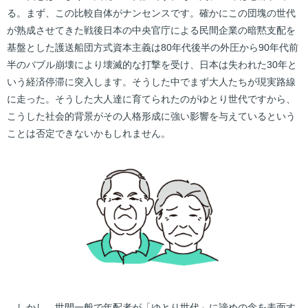
る。まず、この比較自体がナンセンスです。確かにこの団塊の世代
が熟成させてきた戦後日本の中央官庁による民間企業の暗黙支配を
基盤とした護送船団方式資本主義は80年代後半の外圧から90年代前
半のバブル崩壊により壊滅的な打撃を受け、日本は失われた30年と
いう経済停滞に突入します。そうした中でまず大人たちが現実路線
に走った。そうした大人達に育てられたのがゆとり世代ですから、
こうした社会的背景がその人格形成に強い影響を与えているという
ことは否定できないかもしれません。
しかし、世間一般で年配者が「ゆとり世代」に諦めの念を表面す