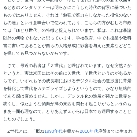
るときのメンタリティーは明らかにこうした時代の背景に基づいた
ものではありません。それは「勉強で努力をしなかった根性のない
もの達」という意味合いで使われており、こちらの方がむしろ市政
では「ゆとり世代」の特徴と捉えられています。私は、これは暴論
以外の何物でもないと思っています。学校教育、中でも授業や教科
書に書いてあることが自らの人格形成に影響を与えた要素などどこ
を探しても見つからないからです。
さて、最近の若者は「Ｚ世代」と呼ばれています。なぜ突然Ｚか
というと、実は米国にはその前にＸ世代、Ｙ世代というのがあるか
らです。いずれもその成長期におけるデジタル社会の進捗度に背景
を特化して世代をカテゴライズしようというもので、かなり短絡的
である感は否めません。しかし、デジタル化の進展が確かに世界を
狭くし、似たような傾向が洋の東西を問わず起こりがちというのも
まあ一面心理なので、とりあえずＺからは日本でも適用することと
したのでしょう。
Z世代とは、「概ね
1990年代
中盤から
2010年代
序盤までに生まれ