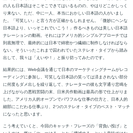
の人も日本語はそこそこできてはいるものの、やはりどこかしっく
り来ない。ただ、中に一人、本当におかしい日本語の人がいまし
た。「可笑しい」と言う方が正確かもしれません。「微妙にヘンな
日本語より、いっそこれでいこう！」作るべきものは美しい日本語
ナレーションの動画。それにはアメリカ的シンプルアプローチでは
到底無理で、最終的には日本で綿密かつ繊細に制作しなければなら
ない。そういったこれまで囚われていたステレオ・タイプから踏み
出して、我々は「えいや！」と振り切ってみたのです。
結果的には、Web会議を通じて日本のマーケティングチームがレコ
ーディングに参加し、可笑しな日本語の笑っては済まされない部分
に何度もダメ出しを繰り返して、ナレーターの彼も文字通り悲鳴を
上げながらの悪戦苦闘の末、日米共作動画は最高の形で仕上がりま
した。アメリカ人的オープンでパワフルな仕事の仕方と、日本人的
細部にこだわる仕事ぶり、2つのステレオ・タイプのベスト・マッチ
になったと思います。
こう考えていくと、今回のキャッチ・フレーズの「背負い投げ」と