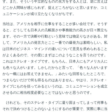
す。また、そういう中立的なものの見方をする人とは、逆に言えば
どこか人間味が感じられず、捉えどころがないと言いますか、コミ
ュニケーションが成り立たなくなりがちです。
当社は、アメリカを相手に仕事をすることが多い会社です。そうす
ると、どうしても日本人の几帳面さや事務能力の高さが日々際立ち
ます。その一方で決断や行動という意味では物足りなさがある。対
して、アメリカ人の発言力とここ一番での爆発力は素晴らしい。私
は日米のビジネス・マインドの違いについて意見を求められること
がよくあるので、その度にまずはこのようなことを言うわけです。
これはステレオ・タイプです。もちろん、日本人にもアメリカ人に
も色々な人がいます。しかしだからと言って、「色々な人がいます
から一概にはお答えできません。」みたいな回答をしたところで、
つまらないだけで何も得るものはありません。やはり、ステレオ・
タイプにものを括ってみるというのは、コミュニケーションを成立
させるのに相当程度必要なことではないかと思うのです。
けれども、そのステレオ・タイプに凝り固まってしまって何事も
それで決めつけることのないようにするのが重要で、実際に事に当