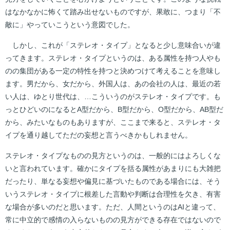
はなかなかに怖くて踏み出せないものですが、果敢に、つまり「不
敵に」やっていこうという意図でした。
しかし、これが「ステレオ・タイプ」となると少し意味合いが違
ってきます。ステレオ・タイプというのは、ある属性を持つ人やも
のの集団がある一定の特性を持つと決めつけて考えることを意味し
ます。男だから、女だから、外国人は、あの会社の人は、最近の若
い人は、ゆとり世代は、…こういうのがステレオ・タイプです。も
っとひどいのになるとA型だから、B型だから、O型だから、AB型だ
から、みたいなものもありますが、ここまで来ると、ステレオ・タ
イプを通り越してただの妄想と言うべきかもしれません。
ステレオ・タイプなものの見方というのは、一般的にはよろしくな
いと言われています。確かにタイプを括る属性があまりにも大雑把
だったり、単なる妄想や偏見に基づいたものである場合には、そう
いうステレオ・タイプに根差した言動や判断は合理性を欠き、有害
な場合が多いのだと思います。ただ、人間というのはAIと違って、
常に中立的で感情の入らないものの見方ができる存在ではないので