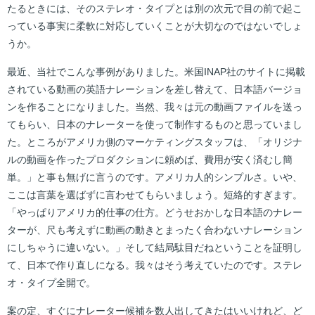
たるときには、そのステレオ・タイプとは別の次元で目の前で起こ
っている事実に柔軟に対応していくことが大切なのではないでしょ
うか。
最近、当社でこんな事例がありました。米国INAP社のサイトに掲載
されている動画の英語ナレーションを差し替えて、日本語バージョ
ンを作ることになりました。当然、我々は元の動画ファイルを送っ
てもらい、日本のナレーターを使って制作するものと思っていまし
た。ところがアメリカ側のマーケティングスタッフは、「オリジナ
ルの動画を作ったプロダクションに頼めば、費用が安く済むし簡
単。」と事も無げに言うのです。アメリカ人的シンプルさ。いや、
ここは言葉を選ばずに言わせてもらいましょう。短絡的すぎます。
「やっぱりアメリカ的仕事の仕方。どうせおかしな日本語のナレー
ターが、尺も考えずに動画の動きとまったく合わないナレーション
にしちゃうに違いない。」そして結局駄目だねということを証明し
て、日本で作り直しになる。我々はそう考えていたのです。ステレ
オ・タイプ全開で。
案の定、すぐにナレーター候補を数人出してきたはいいけれど、ど