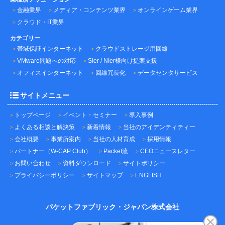
金融業界
メディア・コンテンツ業界
オンラインゲーム業界
クラウド・IT業界
カテゴリー
帯域保証インターネット
クラウドストレージ用回線
VMware問題への対応
SIer / NIer様向け提案支援
オフィスインターネット
回線冗長化
データセンタサービス
サイトメニュー
トップページ
イベント・セミナー
導入事例
よくある相談と解決策
新着情報
当社のアイデンティティー
会社概要
事業所案内
当社の人材育成
採用情報
パートナー（W-CAP Club）
Packet流
CEOニュースレター
お問い合わせ
資料ダウンロード
サイトポリシー
プライバシーポリシー
サイトマップ
ENGLISH
パケットファブリック・ジャパン株式会社
〒101-0045