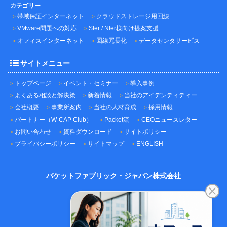
カテゴリー
帯域保証インターネット
クラウドストレージ用回線
VMware問題への対応
SIer / NIer様向け提案支援
オフィスインターネット
回線冗長化
データセンタサービス
サイトメニュー
トップページ
イベント・セミナー
導入事例
よくある相談と解決策
新着情報
当社のアイデンティティー
会社概要
事業所案内
当社の人材育成
採用情報
パートナー（W-CAP Club）
Packet流
CEOニュースレター
お問い合わせ
資料ダウンロード
サイトポリシー
プライバシーポリシー
サイトマップ
ENGLISH
パケットファブリック・ジャパン株式会社
〒101-0045
東京都千代田区神田鍛冶町3-3-12
神田鍛冶町千歳ビル7F
TEL：03-5209-2222（代表）