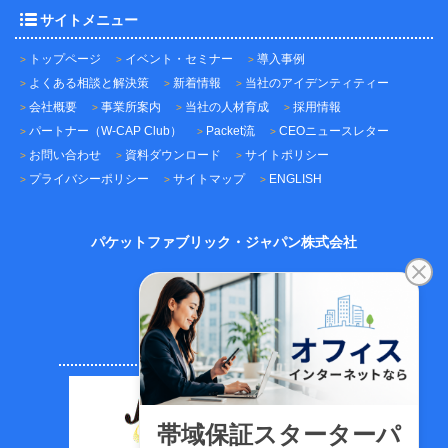
サイトメニュー
トップページ
イベント・セミナー
導入事例
よくある相談と解決策
新着情報
当社のアイデンティティー
会社概要
事業所案内
当社の人材育成
採用情報
パートナー（W-CAP Club）
Packet流
CEOニュースレター
お問い合わせ
資料ダウンロード
サイトポリシー
プライバシーポリシー
サイトマップ
ENGLISH
パケットファブリック・ジャパン株式会社
〒101-0045
東京都千代田区神田鍛冶町3-3-12
神田鍛冶町千歳ビル7F
TEL：03-5209-2222（代表）
FAX：03-5209-2221