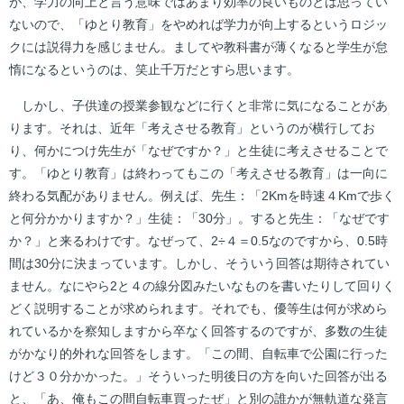
が、学力の向上と言う意味ではあまり効率の良いものとは思ってい
ないので、「ゆとり教育」をやめれば学力が向上するというロジッ
クには説得力を感じません。ましてや教科書が薄くなると学生が怠
惰になるというのは、笑止千万だとすら思います。
しかし、子供達の授業参観などに行くと非常に気になることがあ
ります。それは、近年「考えさせる教育」というのが横行してお
り、何かにつけ先生が「なぜですか？」と生徒に考えさせることで
す。「ゆとり教育」は終わってもこの「考えさせる教育」は一向に
終わる気配がありません。例えば、先生：「2Kmを時速４Kmで歩く
と何分かかりますか？」生徒：「30分」。すると先生：「なぜです
か？」と来るわけです。なぜって、2÷４＝0.5なのですから、0.5時
間は30分に決まっています。しかし、そういう回答は期待されてい
ません。なにやら2と４の線分図みたいなものを書いたりして回りく
どく説明することが求められます。それでも、優等生は何が求めら
れているかを察知しますから卒なく回答するのですが、多数の生徒
がかなり的外れな回答をします。「この間、自転車で公園に行った
けど３０分かかった。」そういった明後日の方を向いた回答が出る
と、「あ、俺もこの間自転車買ったぜ」と別の誰かが無軌道な発言