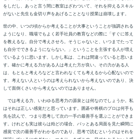
をしだし、あっと言う間に教室はざわついて、それを抑えるスキル
がないと先生も金切り声をあげることとなり授業は崩壊します。
世の中、いつの頃からか考えることが大事ということが強調される
ようになり、職場でもよく若手社員の教育などの際に「すぐに答え
を教えるな。自分で考えさせろ。そうじゃないと、いつまでたって
も自分でできるようにならない。」ということを主張する人が増え
ているように思います。しかし私は、これは間違っていると思いま
す。確かに考える力がある人は考えた方が良い。その力がある人
は、もともと考えろなどと言われなくても考えるから心配ないので
す。考えない人というのは考えられないから考えないのであり、決
して面倒くさいから考えないのではありません。
では考える力、いわゆる思考力の源泉とは何なのでしょうか。私
はそれは正しい感覚だと思っています。囲碁や将棋のプロは何手も
先を読んで、つまり思考して次の一手の最善手を選ぶことができま
す。けれども実は彼らは殆どの場合、パッとある局面を見た瞬間に
感覚で次の最善手がわかるのであり、思考で読むというのはそれを