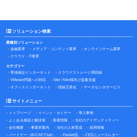
ソリューション検索
業種別ソリューション
金融業界
メディア・コンテンツ業界
オンラインゲーム業界
クラウド・IT業界
カテゴリー
帯域保証インターネット
クラウドストレージ用回線
VMware問題への対応
SIer / NIer様向け提案支援
オフィスインターネット
回線冗長化
データセンタサービス
サイトメニュー
トップページ
イベント・セミナー
導入事例
よくある相談と解決策
新着情報
当社のアイデンティティー
会社概要
事業所案内
当社の人材育成
採用情報
パートナー（W-CAP Club）
Packet流
CEOニュースレター