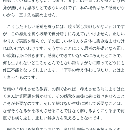
確認しているにすぎない。つまり、まずこの一目でわかるという感
覚が無ければ思考などできないわけです。私の場合はその感覚がな
いから、三手先も読めません。
こうした正しい感覚を養うには、繰り返し実戦しかないわけです
が、この感覚を養う段階で自分勝手に考えてはいけません。正しい
やり方で実践を積んで、その正しいやり方を身体に染み込ませなけ
ればいけないわけです。そうすることにより思考の基礎となる正し
い感覚は身に付きます。感覚ができていないのに考えたところで、
何も生まれないどころかとんでもない独りよがりに陥ってどうにも
修正不能となってしまいます。「下手の考え休むに似たり」とはよ
く言ったものです。
冒頭の「考えさせる教育」の例であれば、考えさせる前にまずはた
くさん計算問題を解かせて、その感覚を生徒に身に着けさせること
こそが必要なのです。そして解けない生徒に対して必要なことは、
なぜそうなるかを考えさせることではなく解けるようになるまで何
度でも繰り返し、正しい解き方を教えることなのです。
職場における教育でも同じで、私は社員等に何かを教えるとき