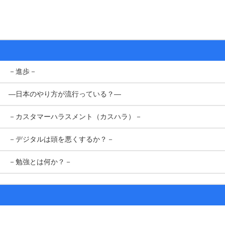
－進歩－
―日本のやり方が流行っている？―
－カスタマーハラスメント（カスハラ）－
－デジタルは頭を悪くするか？－
－勉強とは何か？－