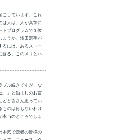
起こしています。これ
では人は、人が真摯に
ートプログラムで１位
しょうか。浅田選手が
するには、あるストー
に蘇る、このメリとハ
ラブル続きですが、な
ね。」と励ましのお言
などと皆さん思ってい
るものは何もないわけ
が本当のところでしょ
は本気で読者の皆様の
やって、ニュースレタ