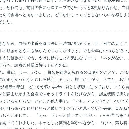
くなってしまって持ち運びにすこぶる適さなくなるため、言を左右にし
た。それでも、前日の夜にセロテープでがっちりと3枚貼り合わせ、当
たんで会場へと向かいました。どこかにしっくりとしないものを感じま
でした。
きながら、自分の出番を待つ長い一時間が始まりました。例年のように
手の動きがどうにも浮かんでこなくなります。でも今年はいつもと違い
ような緊張の中でも、やけに妙なことが気になります。「ネタがない。
だろう。読者の皆様は待っているのに。
ん、曲は、えー、シン。」曲名を間違えられるのは例年のことで、これ
て読まなかったなとむしろ感心しました。壇上に上がり、さてと、お守
た3連続の紙は、どこかが良い具合に袋とじ状態になっており、いくら
ンと静まりかえる会場でスポットライトを浴びながら、起立状態で折り
っているんだろな」とどこか他人事で、「でも、ネタできた♪」という
切り引っ張ってビリビリっと破いちゃおうかと思っていた矢先、見かね
っちゃいまして。」「えっ、ちょっと貸してください。」やや苦労をさ
を開いてくれました。ホッとした笑顔を浮かべながら、「はい、落ち着