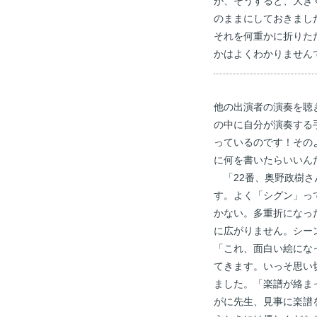
が、そうすると、大き
のままにしておきまし
それを何重かに折りた
かはよくわかりません
他の出演者の演奏を聴
の中に自分が演奏する
っているのです！その
に何を書いたらいいん
「22番、奥野政樹さ
す。よく「シグン」っ
かない。多重折になっ
に広がりません。シー
「これ、面白い絵にな
てきます。いっそ思い
ました。「楽譜が絡ま
がに先生、見事に楽譜