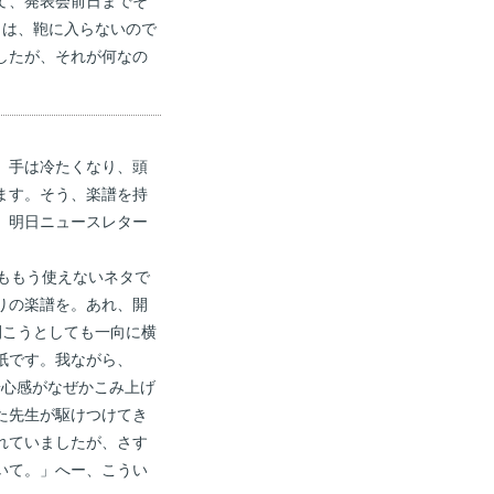
て、発表会前日までそ
日は、鞄に入らないので
したが、それが何なの
、手は冷たくなり、頭
ます。そう、楽譜を持
」明日ニュースレター
ももう使えないネタで
りの楽譜を。あれ、開
開こうとしても一向に横
紙です。我ながら、
安心感がなぜかこみ上げ
た先生が駆けつけてき
れていましたが、さす
いて。」へー、こうい