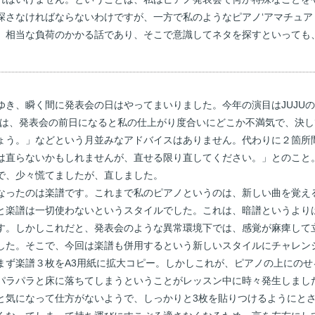
探さなければならないわけですが、一方で私のようなピアノ‘アマチュア
、相当な負荷のかかる話であり、そこで意識してネタを探すといっても
き、瞬く間に発表会の日はやってまいりました。今年の演目はJUJUの持
生は、発表会の前日になると私の仕上がり度合いにどこか不満気で、決
ょう。」などという月並みなアドバイスはありません。代わりに２箇所
は直らないかもしれませんが、直せる限り直してください。」とのこと
で、少々慌てましたが、直しました。
ったのは楽譜です。これまで私のピアノというのは、新しい曲を覚え
と楽譜は一切使わないというスタイルでした。これは、暗譜というより
す。しかしこれだと、発表会のような異常環境下では、感覚が麻痺して
した。そこで、今回は楽譜も併用するという新しいスタイルにチャレン
ず楽譜３枚をA3用紙に拡大コピー。しかしこれが、ピアノの上にのせ
パラパラと床に落ちてしまうということがレッスン中に時々発生しまし
と気になって仕方がないようで、しっかりと3枚を貼りつけるようにと