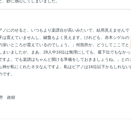
と、妙に感心してしまいました。
アノにのせると、いつもより楽譜台が高いみたいで、結局見えませんで
手は震えていませんし、鍵盤もよく見えます。けれども、赤木シゲルの
の深いところが震えているのでしょう。」何箇所か、どうしてここでと
しまいましたが、まあ、28人中16位は無理にしても、最下位でもなか
すよ。でも楽譜はちゃんと開ける準備をしておきましょうね。」との
も神が私にくれたネタなんですよ。私はピアノは16位以下かもしれない
のです。
野 政樹