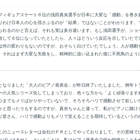
フィギュアスケート６位の浅田真央選手が日本に大変な「感動」を巻き
りわけ日本人の心を揺さぶるのが「結果」ではないことがわかります。
られるのかと言えば、それも実は多分違います。もし浅田選手が、ショ
敗して６位になっていたとしたら、人々はどういう反応を示していたで
は何の変わりもないのですが、おそらく白けていたでしょう。人が感動
。それはまず大変な失敗をし、精神的に追い込まれた後に不死鳥のよう
となりました「大人のピアノ発表会」が昨日終了いたしました。例年ト
ーの人気シリーズ化してしまっており、色々な方から「よく頑張ります
つまでもメリばかりやっていないで、そろそろハリで感動させて欲しい
かと思ったりもするのですが、真央ちゃんと違って、私がピアノに賭け
り皆さん、ハリで感動よりもメリで笑えることを期待しているというの
のニュースレターは会社のＰＲとしてやっておりまして、その意味で
ればいけません。ということは、私はピアノ発表会で何か特殊なことを