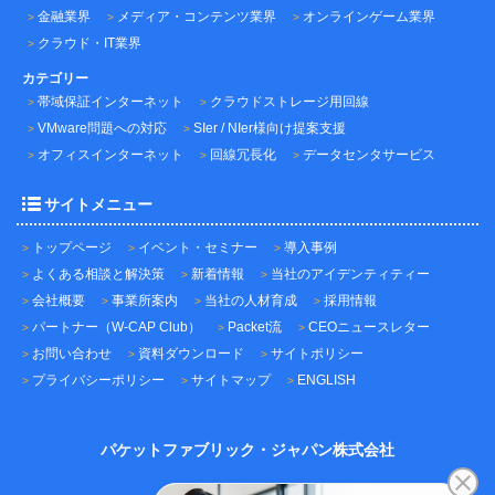
金融業界
メディア・コンテンツ業界
オンラインゲーム業界
クラウド・IT業界
カテゴリー
帯域保証インターネット
クラウドストレージ用回線
VMware問題への対応
SIer / NIer様向け提案支援
オフィスインターネット
回線冗長化
データセンタサービス
サイトメニュー
トップページ
イベント・セミナー
導入事例
よくある相談と解決策
新着情報
当社のアイデンティティー
会社概要
事業所案内
当社の人材育成
採用情報
パートナー（W-CAP Club）
Packet流
CEOニュースレター
お問い合わせ
資料ダウンロード
サイトポリシー
プライバシーポリシー
サイトマップ
ENGLISH
パケットファブリック・ジャパン株式会社
〒101-0045