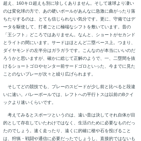
超え、160キロ超えも別に珍しくありません。そして速球より凄い
のは変化球の方で、あの硬いボールがあんなに急激に曲がったり落
ちたりするのは、とても信じられない気分です。更に、守備ではデ
ータを駆使して、打者ごとに極端なシフトを敷いています。昔の
「王シフト」どころではありません。なんと、ショートがセカンド
とライトの間にいます。サードはほとんど二塁ベース上。つまり、
ダイヤモンドの左半分はガラガラです。こんなのが本当にいいのだ
ろうかと思いますが、確かに総じて正解のようで、一、二塁間を抜
けるショートゴロやセンター前サードゴロといった、今までに見た
ことのないプレーが次々と繰り広げられます。
そしてどの競技でも、プレーのスピードが少し前と比べると段違
いに速い。バレーボールでは、レフトへの平行トスは以前のBクイ
ックより速いくらいです。
考えてみるとスポーツというのは、遠い昔は決してそれ自体が目
的として存在していたわけではなく、生活のために必要なものだっ
たのでしょう。速く走ったり、遠くに的確に槍や石を投げること
は、狩猟・戦闘や通信に必要だったでしょうし、直接的ではないも