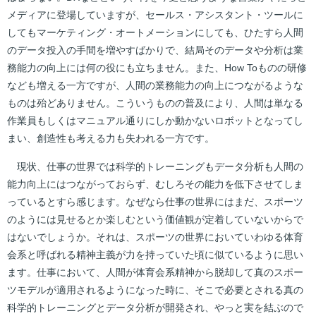
メディアに登場していますが、セールス・アシスタント・ツールに
してもマーケティング・オートメーションにしても、ひたすら人間
のデータ投入の手間を増やすばかりで、結局そのデータや分析は業
務能力の向上には何の役にも立ちません。また、How Toものの研修
なども増える一方ですが、人間の業務能力の向上につながるような
ものは殆どありません。こういうものの普及により、人間は単なる
作業員もしくはマニュアル通りにしか動かないロボットとなってし
まい、創造性も考える力も失われる一方です。
現状、仕事の世界では科学的トレーニングもデータ分析も人間の
能力向上にはつながっておらず、むしろその能力を低下させてしま
っているとすら感じます。なぜなら仕事の世界にはまだ、スポーツ
のようには見せるとか楽しむという価値観が定着していないからで
はないでしょうか。それは、スポーツの世界においていわゆる体育
会系と呼ばれる精神主義が力を持っていた頃に似ているように思い
ます。仕事において、人間が体育会系精神から脱却して真のスポー
ツモデルが適用されるようになった時に、そこで必要とされる真の
科学的トレーニングとデータ分析が開発され、やっと実を結ぶので