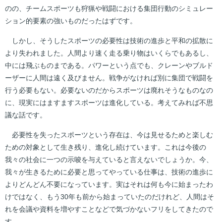
のの、チームスポーツも狩猟や戦闘における集団行動のシミュレー
ション的要素の強いものだったはずです。
しかし、そうしたスポーツの必要性は技術の進歩と平和の拡散に
より失われました。人間より速く走る乗り物はいくらでもあるし、
中には飛ぶものまである。パワーという点でも、クレーンやブルド
ーザーに人間は遠く及びません。戦争がなければ別に集団で戦闘を
行う必要もない。必要ないのだからスポーツは廃れそうなものなの
に、現実にはますますスポーツは進化している。考えてみれば不思
議な話です。
必要性を失ったスポーツという存在は、今は見せるためと楽しむ
ための対象として生き残り、進化し続けています。これは今後の
我々の社会に一つの示唆を与えていると言えないでしょうか。今、
我々が生きるために必要と思ってやっている仕事は、技術の進歩に
よりどんどん不要になっています。実はそれは何も今に始まったわ
けではなく、もう30年も前から始まっていたのだけれど、人間はそ
れを会議や資料を増やすことなどで気づかないフリをしてきたので
す。