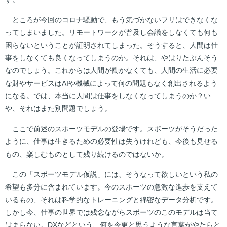
ところが今回のコロナ騒動で、もう気づかないフリはできなくな
ってしまいました。リモートワークが普及し会議をしなくても何も
困らないということが証明されてしまった。そうすると、人間は仕
事をしなくても良くなってしまうのか。それは、やはりたぶんそう
なのでしょう。これからは人間が働かなくても、人間の生活に必要
な財やサービスはAIや機械によって何の問題もなく創出されるよう
になる。では、本当に人間は仕事をしなくなってしまうのか？い
や、それはまた別問題でしょう。
ここで前述のスポーツモデルの登場です。スポーツがそうだった
ように、仕事は生きるための必要性は失うけれども、今後も見せる
もの、楽しむものとして残り続けるのではないか。
この「スポーツモデル仮説」には、そうなって欲しいという私の
希望も多分に含まれています。今のスポーツの急激な進歩を支えて
いるもの、それは科学的なトレーニングと綿密なデータ分析です。
しかし今、仕事の世界では残念ながらスポーツのこのモデルは当て
はまらない。DXなどという、何を今更と思うような言葉がやたらと