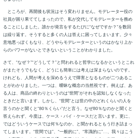
ところが、再開後も状況はそう変わりません。モデレーター役の
社員が困り果ててしまったので、私が交代してモデレーターを務め
ることにしました。誰かが発言をするたびに“なぜですか？”を数回
は繰り返す。そうすると多くの人は答えに困ってしまいます。少々
意地悪っぽくもなり、どうやらモデレーターというのはかなり上か
らのパワーがないとできないということがわかりました。
さて、“なぜ？”“どうして？”と問われると哲学になるかというとこれ
がまたそうでもなく、どうにも簡単には考えは深まらないのです。
けれども、人間が考えを深めるうえで障害となるものが二つあるこ
とがわかりました。一つは、曖昧な概念の当然視です。例えば、あ
る人は、商品の終わりというのは“世間”がそれを認知しなくなった
ときだと言います。しかし、“世間”とは世の中のどれくらいの人を
言うのかと聞くと“80％くらい”だと言う。なぜ80％なのかと聞くと
答えられず、今度は、ケース・バイ・ケースだと言います。更に、
ではどういうケースでは何％なのか、と聞かれるともう行き詰まっ
てしまいます。“世間では”、“一般的に”、“常識的に”…、我々はこう