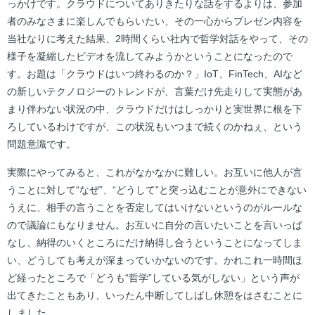
っかけです。クラウドについてありきたりな話をするよりは、参加
者のみなさまに楽しんでもらいたい、その一心からプレゼン内容を
当社なりに考えた結果、2時間くらい社内で哲学対話をやって、その
様子を凝縮したビデオを流してみようかということになったので
す。お題は「クラウドはいつ終わるのか？」IoT、FinTech、AIなど
の新しいテクノロジーのトレンドが、言葉だけ先走りして実態があ
まり伴わない状況の中、クラウドだけはしっかりと実世界に根を下
ろしているわけですが、この状況もいつまで続くのかねぇ、という
問題意識です。
実際にやってみると、これがなかなかに難しい。お互いに他人が言
うことに対して“なぜ”、“どうして”と突っ込むことが意外にできない
うえに、相手の言うことを否定してはいけないというのがルールな
ので議論にもなりません。お互いに自分の言いたいことを言いっぱ
なし、納得のいくところにだけ納得し合うということになってしま
い、どうしても考えが深まっていかないのです。かれこれ一時間ほ
ど経ったところで「どうも“哲学”している気がしない」という声が
出てきたこともあり、いったん中断してしばし休憩をはさむことに
しました。