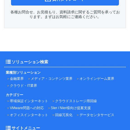
各種お問合せ、お見積もり、資料請求に関するご質問を承ってお
ります。まずはお気軽にご連絡ください。
ソリューション検索
業種別ソリューション
金融業界
メディア・コンテンツ業界
オンラインゲーム業界
クラウド・IT業界
カテゴリー
帯域保証インターネット
クラウドストレージ用回線
VMware問題への対応
SIer / NIer様向け提案支援
オフィスインターネット
回線冗長化
データセンタサービス
サイトメニュー