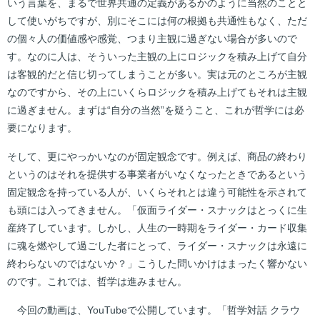
いう言葉を、まるで世界共通の定義があるかのように当然のことと
して使いがちですが、別にそこには何の根拠も共通性もなく、ただ
の個々人の価値感や感覚、つまり主観に過ぎない場合が多いので
す。なのに人は、そういった主観の上にロジックを積み上げて自分
は客観的だと信じ切ってしまうことが多い。実は元のところが主観
なのですから、その上にいくらロジックを積み上げてもそれは主観
に過ぎません。まずは“自分の当然”を疑うこと、これが哲学には必
要になります。
そして、更にやっかいなのが固定観念です。例えば、商品の終わり
というのはそれを提供する事業者がいなくなったときであるという
固定観念を持っている人が、いくらそれとは違う可能性を示されて
も頭には入ってきません。「仮面ライダー・スナックはとっくに生
産終了しています。しかし、人生の一時期をライダー・カード収集
に魂を燃やして過ごした者にとって、ライダー・スナックは永遠に
終わらないのではないか？」こうした問いかけはまったく響かない
のです。これでは、哲学は進みません。
今回の動画は、YouTubeで公開しています。「哲学対話 クラウ