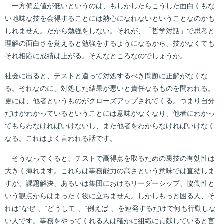
一方偏差値が低いというのは、もしかしたらこうした面白くもな
い地味な技を会得することには熱心になれないということなのかも
しれません。だから勉強をしない。それが、「哲学対話」で思考と
理解の面白さを覚えると勉強をするようになるから、技がなくても
それ相応に成績は上がる。そんなところなのでしょうか。
社会に出ると、テストと違って対処するべき問題に正解がなくな
る。それなのに、対処した結果が悪いと責任なるものを問われる。
更には、他者というものがクローズアップされてくる。つまり自分
だけがわかっているということには意味がなくなり、他者にわかっ
てもらわなければいけないし、また他者をわからなければいけなく
なる。これはよく言われる話です。
そうなってくると、テストで高得点を取るための裏技の有効性は
大きく薄れます。これらは事務能力の高さという意味では直結しま
すが、課題解決、あるいは集団におけるリーダーシップ、協働性と
いう観点からはまったく役に立ちません。しかしもっと困る人、そ
れは“なぜ”、“どうして”、“例えば”、を連発するだけで何も行動しな
い人です。事務をやってくれる人は確かに組織に貢献していると言