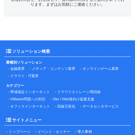
ります。まずはお気軽にご連絡ください。
ソリューション検索
業種別ソリューション
金融業界
メディア・コンテンツ業界
オンラインゲーム業界
クラウド・IT業界
カテゴリー
帯域保証インターネット
クラウドストレージ用回線
VMware問題への対応
SIer / NIer様向け提案支援
オフィスインターネット
回線冗長化
データセンタサービス
サイトメニュー
トップページ
イベント・セミナー
導入事例