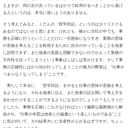
えますが、四の五の言っているばかりで結局やるべきことから逃げ
る人というのは、本当に使いようがありません。
そう考えてみると、くだんの「哲学対話」というのは少々リスクも
あるのではないかと思います。けれども、確かに当社の中でも、事
務を正確に行うということだけに一生懸命になりすぎ、業務の意味
や意義を考えることを軽視するために自分のやっていることを他者
に説明できず、また他者の意図も理解できないのでかえって業務の
方向性を誤ってしまうという事象はしばしば見かけます。そして事
務の正確性にばかり頭が行ってしまうことの最大の弊害は、“仕事が
つまらなくなってしまう”ことです。
果たして本当に、「哲学対話」をやると仕事の意味や意義を考え
るようになり、それを他者に伝え、また他者の話を聞いて考え方を
合わせたりすることができるようになるのでしょうか？もしそうだ
としたら、事務を正確にこなさなければという偏狭な義務感から解
放され、“仕事の本質は他者との協働という楽しいものである”こと
に気が付いて、その結果大いに生産性が上がるはずですが。ちょっ