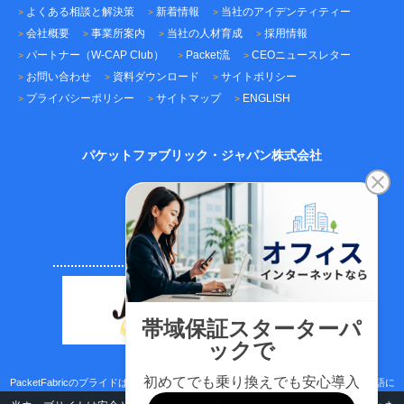
よくある相談と解決策
新着情報
当社のアイデンティティー
会社概要
事業所案内
当社の人材育成
採用情報
パートナー（W-CAP Club）
Packet流
CEOニュースレター
お問い合わせ
資料ダウンロード
サイトポリシー
プライバシーポリシー
サイトマップ
ENGLISH
パケットファブリック・ジャパン株式会社
〒101-0045
東京都千代田区神田鍛冶町3-3-12
神田鍛冶町千歳ビル7F
TEL：03-5209-2222（代表）
FAX：03-5209-2221
PacketFabricのプライドはサポートのスピード、ICTネットワーク技術、日本語/英語に
取り組む真面目さです。