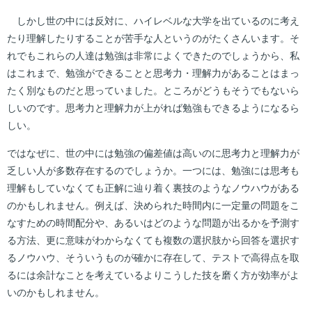
しかし世の中には反対に、ハイレベルな大学を出ているのに考え
たり理解したりすることが苦手な人というのがたくさんいます。そ
れでもこれらの人達は勉強は非常によくできたのでしょうから、私
はこれまで、勉強ができることと思考力・理解力があることはまっ
たく別なものだと思っていました。ところがどうもそうでもないら
しいのです。思考力と理解力が上がれば勉強もできるようになるら
しい。
ではなぜに、世の中には勉強の偏差値は高いのに思考力と理解力が
乏しい人が多数存在するのでしょうか。一つには、勉強には思考も
理解もしていなくても正解に辿り着く裏技のようなノウハウがある
のかもしれません。例えば、決められた時間内に一定量の問題をこ
なすための時間配分や、あるいはどのような問題が出るかを予測す
る方法、更に意味がわからなくても複数の選択肢から回答を選択す
るノウハウ、そういうものが確かに存在して、テストで高得点を取
るには余計なことを考えているよりこうした技を磨く方が効率がよ
いのかもしれません。