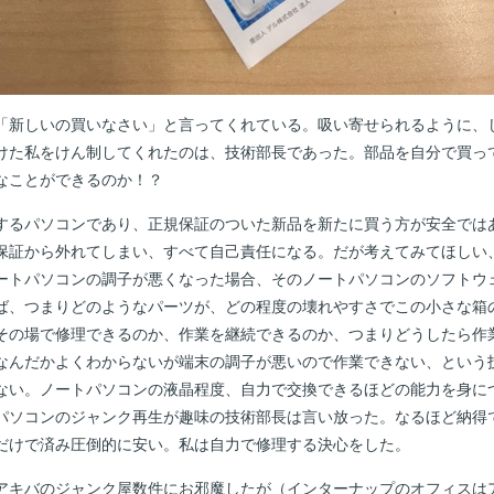
「新しいの買いなさい」と言ってくれている。吸い寄せられるように、じゃ
けた私をけん制してくれたのは、技術部長であった。部品を自分で買っ
なことができるのか！？
するパソコンであり、正規保証のついた新品を新たに買う方が安全では
保証から外れてしまい、すべて自己責任になる。だが考えてみてほしい
ートパソコンの調子が悪くなった場合、そのノートパソコンのソフトウ
ば、つまりどのようなパーツが、どの程度の壊れやすさでこの小さな箱
その場で修理できるのか、作業を継続できるのか、つまりどうしたら作
なんだかよくわからないが端末の調子が悪いので作業できない、という
ない。ノートパソコンの液晶程度、自力で交換できるほどの能力を身に
パソコンのジャンク再生が趣味の技術部長は言い放った。なるほど納得
だけで済み圧倒的に安い。私は自力で修理する決心をした。
アキバのジャンク屋数件にお邪魔したが（インターナップのオフィスは