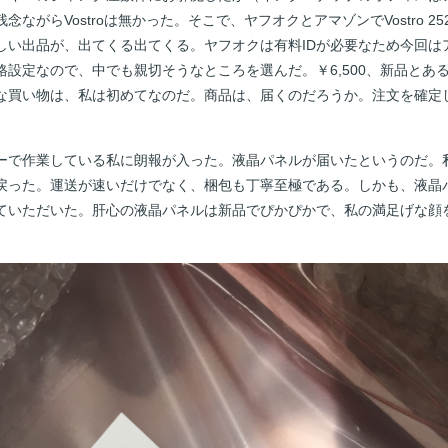
ながらVostroは無かった。そこで、ヤフオクとアマゾンでVostro 2
しい出品が、出てくる出てくる。ヤフオクは有料IDが必要なため今回は
格設定なので、中でも親切そうなところを選んだ。￥6,500、新品とあ
な買い物は、私は初めてなのだ。商品は、届くのだろうか。注文を確定
ーで作業している私に朗報が入った。液晶パネルが届いたというのだ。
戻った。運送が速いだけでなく、梱包も丁寧至極である。しかも、液晶
ていただいた。肝心の液晶パネルは新品でぴかぴかで、私の満足げな顔