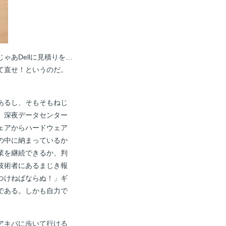
あDellに見積りを…
て直せ！というのだ。
あるし、そもそもねじ
、深夜データセンター
ェアからハードウェア
の中に納まっているか
業を継続できるか、判
技術者にあるまじき報
つけねばならぬ！」ギ
である。しかも自力で
アキバに歩いて行ける