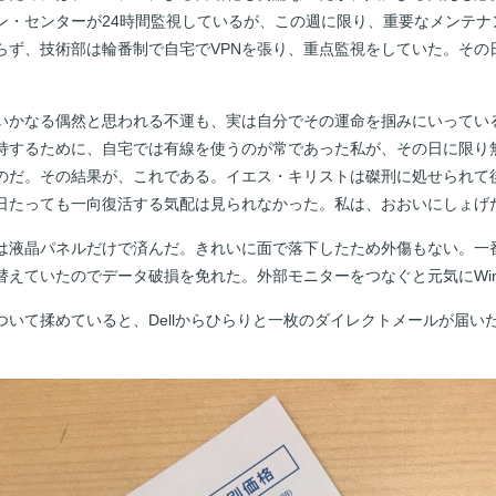
ン・センターが24時間監視しているが、この週に限り、重要なメンテナ
らず、技術部は輪番制で自宅でVPNを張り、重点監視をしていた。その
いかなる偶然と思われる不運も、実は自分でその運命を掴みにいってい
維持するために、自宅では有線を使うのが常であった私が、その日に限り
のだ。その結果が、これである。イエス・キリストは磔刑に処せられて
日たっても一向復活する気配は見られなかった。私は、おおいにしょげ
は液晶パネルだけで済んだ。きれいに面で落下したため外傷もない。一
替えていたのでデータ破損を免れた。外部モニターをつなぐと元気にWin
ついて揉めていると、Dellからひらりと一枚のダイレクトメールが届い