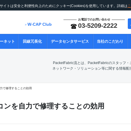
サイトは安全と利便性向上のためにクッキー(Cookies)を使用しています。詳細は
こ
お電話でのお問い合わせ
W-CAP Club
03-5209-2222
>
ーネット
回線冗長化
データセンタサービス
当社のこだわり
PacketFabric流とは、PacketFabricのスタ
ネットワーク・ソリューション等に関する情報配
力で修理することの効用
コンを自力で修理することの効用