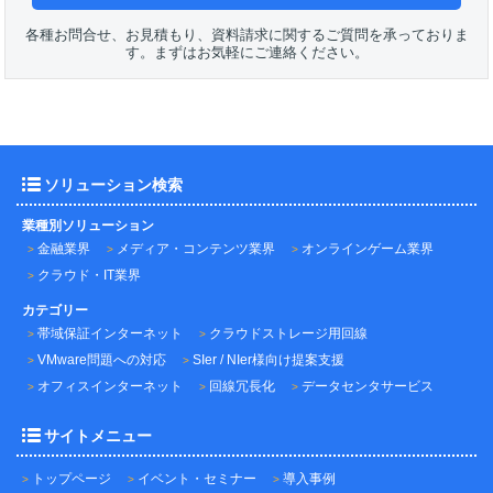
各種お問合せ、お見積もり、資料請求に関するご質問を承っておりま
す。まずはお気軽にご連絡ください。
ソリューション検索
業種別ソリューション
金融業界
メディア・コンテンツ業界
オンラインゲーム業界
クラウド・IT業界
カテゴリー
帯域保証インターネット
クラウドストレージ用回線
VMware問題への対応
SIer / NIer様向け提案支援
オフィスインターネット
回線冗長化
データセンタサービス
サイトメニュー
トップページ
イベント・セミナー
導入事例