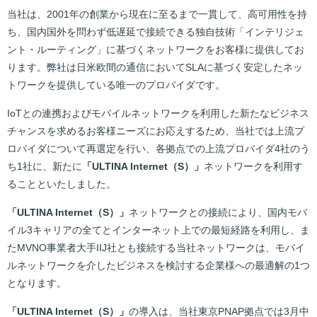
当社は、2001年の創業から現在に至るまで一貫して、高可用性を持
ち、国内国外を問わず低遅延で接続できる独自技術「インテリジェ
ント・ルーティング」に基づくネットワークをお客様に提供してお
ります。弊社は日米欧間の通信においてSLAに基づく安定したネッ
トワークを提供している唯一のプロバイダです。
IoTとの連携およびモバイルネットワークを利用した新たなビジネス
チャンスを求めるお客様ニーズにお応えするため、当社では上流プ
ロバイダについて再選定を行い、各拠点での上流プロバイダ4社のう
ち1社に、新たに
「ULTINA Internet（S）」
ネットワークを利用す
ることといたしました。
「ULTINA Internet（S）」
ネットワークとの接続により、国内モバ
イル3キャリアの全てとインターネット上での最短経路を利用し、ま
たMVNO事業者大手IIJ社とも接続する当社ネットワークは、モバイ
ルネットワークを介したビジネスを検討する企業様への最適解の1つ
となります。
「ULTINA Internet（S）」
の導入は、当社東京PNAP拠点では3月中