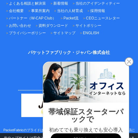
よくある相談と解決策
新着情報
当社のアイデンティティー
会社概要
事業所案内
当社の人材育成
採用情報
パートナー（W-CAP Club）
Packet流
CEOニュースレター
お問い合わせ
資料ダウンロード
サイトポリシー
プライバシーポリシー
サイトマップ
ENGLISH
パケットファブリック・ジャパン株式会社
〒101-0045
東京都千代田区神田鍛冶町3-3-12
神田鍛冶町千歳ビル7F
TEL：03-5209-2222（代表）
FAX：03-5209-2221
PacketFabricのプライドはサポートのスピード、ICTネットワーク技術、日本語/英語に
取り組む真面目さです。